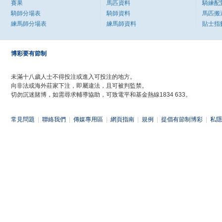
賽果
馬匹資料
騎練配
騎師分場表
騎師資料
馬匹搬
練馬師分場表
練馬師資料
貼士指
博彩要有節制
未滿十八歲人士不得投注或進入可投注的地方。
向非法或海外莊家下注，即屬違法，且可被判監禁。
切勿沉迷賭博，如需尋求輔導協助，可致電平和基金熱線1834 633。
常見問題
|
聯絡我們
|
傳媒專用區
|
網頁指南
|
規例
|
提倡有節制博彩
|
私隱