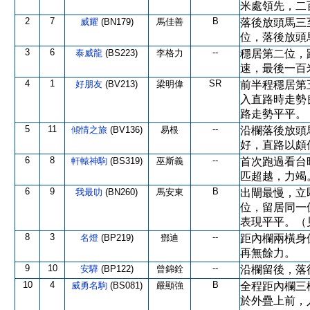
米處領先，二
2
7
B
威耀
(BN179)
馬佳善
落後放頭馬三
位，落後放頭
3
6
--
泰威龍
(BS223)
李格力
穩居第二位，
速，最後一百
4
1
SR
好朋友
(BV213)
梁明偉
前半程穩居第
入直路時走勢
路走勢平平。
5
11
--
傾情之旅
(BV136)
易根
沿欄落後放頭
好，直路以頗
6
8
--
軒轅神駒
(BS319)
巫斯義
首次跑過看台
匹超越，力竭
6
9
B
我最叻
(BN260)
馬安東
出閘最慢，立
位，留居同一
表現平平。（
8
3
--
名燈
(BP219)
鄧迪
距內欄兩橫身
再無餘力。
9
10
--
安驊
(BP122)
曾錦銓
沿欄留後，落
10
4
B
威勇名駒
(BS081)
嚴顯強
全程距內欄三
於外疊上前，