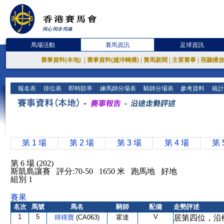
馬場活動
賽馬資訊
足球資訊
賽事資料(本地)
|
賽事資料(越洋轉播)
|
賽馬新聞
|
主要賽事
|
視聽播
報名表
排位表
即時賠率
練馬師分場表
騎師分場表
參考資料
統計
第 1 場
第 2 場
第 3 場
第 4 場
第 
第 6 場 (202)
斯凱島讓賽 評分:70-50 1650 米 跑馬地 好地
組別 1
賽果
名次
馬號
馬名
騎師
配備
走勢評述
1
5
V
得得寶
(CA063)
霍達
居第四位，沿