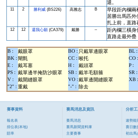
退。
11
2
B
勝利威
(BS226)
高雅志
早段距內欄兩
居勝出馬匹外
扎上前，直路
12
12
--
還我心願
(CA379)
戴勝
距內欄三橫身
直路走最外疊
B :
BO :
BL :
戴眼罩
只戴單邊眼罩
BK :
CC :
CO 
閘氈
喉托
E :
H :
P :
戴耳塞
戴頭罩
PS :
SB :
SR :
戴單邊半掩防沙眼罩
戴羊毛額箍
V :
VO :
XB 
戴開縫眼罩
戴單邊開縫眼罩
"2" :
"-" :
重戴
除去
賽事資料
賽馬消息及資訊
分析工
報名表
賽馬消息
速勢能
排位表(本地)
賽馬新聞資料庫
賽日數
賠率
主要賽事
初出馬