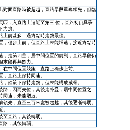
出對面直路時被超越，直路早段重奪領先，但臨
馬匹，入直路上追近至第三 位，直路初仍具爭
下力拚。
路上前甚多，過終點時走勢最佳。
置，穩步上前，但直路上未能增速，接近終點時
速，走第四疊，居中間位置的前列，直路早段仍
但末段再無餘力。
，在中間位置競跑，直路上穩步上前。
置，直路上保持同速。
路，催策下保持走勢，但未能構成威脅。
後蹄，因而失位，其後走外疊，居中間位置之
持同速，未能增速。
前領先，直至三百米處被超越，其後逐漸轉弱。
近。
後至直路，其後轉弱。
直路，其後轉弱。