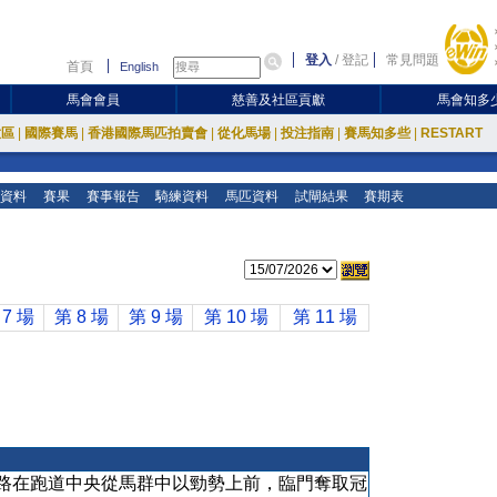
登入
/
登記
常見問題
首頁
English
馬會會員
慈善及社區貢獻
馬會知多
放區
|
國際賽馬
|
香港國際馬匹拍賣會
|
從化馬場
|
投注指南
|
賽馬知多些
|
RESTART
資料
賽果
賽事報告
騎練資料
馬匹資料
試閘結果
賽期表
 7 場
第 8 場
第 9 場
第 10 場
第 11 場
路在跑道中央從馬群中以勁勢上前，臨門奪取冠