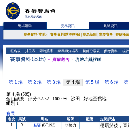
馬場活動
賽馬資訊
足球資訊
賽事資料(本地)
|
賽事資料(越洋轉播)
|
賽馬新聞
|
主要賽事
|
視聽播
報名表
排位表
即時賠率
練馬師分場表
騎師分場表
參考資料
統計
第 1 場
第 2 場
第 3 場
第 4 場
第 5 場
第 6 場
第
第 4 場 (585)
金山讓賽 評分:52-32 1600 米 沙田 好地至黏地
組別 1
賽果
名次
馬號
馬名
騎師
配備
走勢評述
1
9
--
精驊
(BT192)
李格力
穩居於後，直