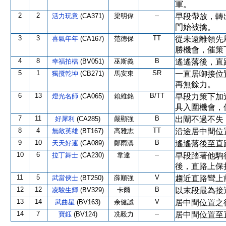
軍。
2
2
--
活力玩意
(CA371)
梁明偉
早段帶放，轉
門始被擒。
3
3
TT
喜氣年年
(CA167)
范德保
從未遠離領先
勝機會，催策
4
8
B
幸福拍檔
(BV051)
巫斯義
遙遙落後，直
5
1
SR
獨攬乾坤
(CB271)
馬安東
一直居啣接位
再無餘力。
6
13
B/TT
燈光名師
(CA065)
賴維銘
早段力策下加
具入圍機會，
7
11
B
好犀利
(CA285)
嚴顯強
出閘不過不失
8
4
TT
無敵英雄
(BT167)
高雅志
沿途居中間位
9
10
B
天天好運
(CA089)
鄭雨滇
遙遙落後至直
10
6
--
拉丁舞士
(CA230)
韋達
早段踏著他駒
後，直路上保
11
5
V
武當俠士
(BT250)
薛順強
趨近直路彎上
12
12
B
凌駿生輝
(BV329)
卡爾
以末段最為接
13
14
V
武曲星
(BV163)
余健誠
居中間位置之
14
7
--
寶鈺
(BV124)
冼毅力
居中間位置至