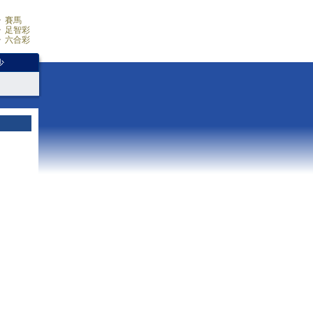
賽馬
足智彩
六合彩
少