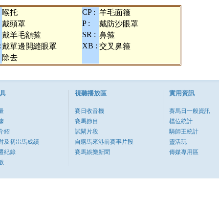
CP :
喉托
羊毛面箍
P :
戴頭罩
戴防沙眼罩
SR :
戴羊毛額箍
鼻箍
:
XB :
戴單邊開縫眼罩
交叉鼻箍
除去
具
視聽播放區
實用資訊
量
賽日收音機
賽馬日一般資訊
據
賽馬節目
檔位統計
介紹
試閘片段
騎師王統計
對及初岀馬成績
自購馬來港前賽事片段
靈活玩
遷紀錄
賽馬娛樂新聞
傳媒專用區
數