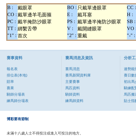
B :
BO :
CC :
戴眼罩
只戴單邊眼罩
CO :
E :
H :
戴單邊羊毛面箍
戴耳塞
PC :
PS :
SB :
戴半掩防沙眼罩
戴單邊半掩防沙眼罩
TT :
V :
VO 
綁繫舌帶
戴開縫眼罩
"1" :
"2" :
"-" :
首次
重戴
賽事資料
賽馬消息及資訊
分析工
報名表
賽馬消息
速勢能
排位表(本地)
賽馬新聞資料庫
賽日數
賠率
主要賽事
初出馬
賽果
馬匹資料
騎練配
騎師分場表
騎師資料
馬匹搬
練馬師分場表
練馬師資料
貼士指
博彩要有節制
未滿十八歲人士不得投注或進入可投注的地方。