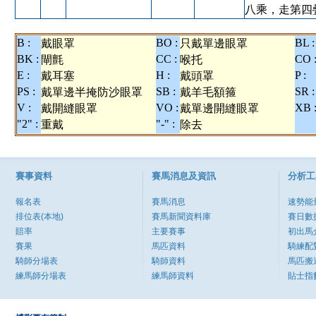
八乘，走第四
B :
BO :
BL :
戴眼罩
只戴單邊眼罩
BK :
CC :
CO 
閘氈
喉托
E :
H :
P :
戴耳塞
戴頭罩
PS :
SB :
SR :
戴單邊半掩防沙眼罩
戴羊毛額箍
V :
VO :
XB 
戴開縫眼罩
戴單邊開縫眼罩
"2" :
"-" :
重戴
除去
賽事資料
賽馬消息及資訊
分析工
報名表
賽馬消息
速勢能
排位表(本地)
賽馬新聞資料庫
賽日數
賠率
主要賽事
初出馬
賽果
馬匹資料
騎練配
騎師分場表
騎師資料
馬匹搬
練馬師分場表
練馬師資料
貼士指