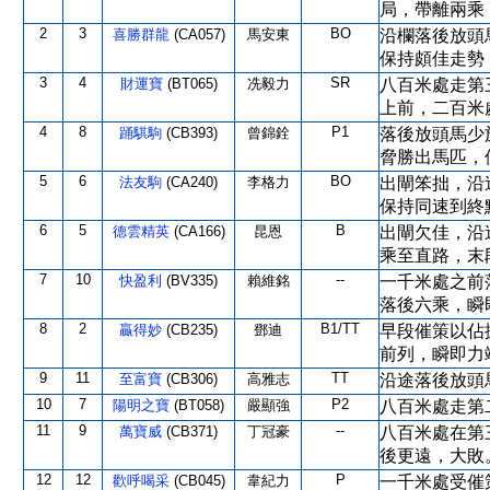
局，帶離兩乘
2
3
BO
喜勝群龍
(CA057)
馬安東
沿欄落後放頭
保持頗佳走勢
3
4
SR
財運寶
(BT065)
冼毅力
八百米處走第
上前，二百米
4
8
P1
踊騏駒
(CB393)
曾錦銓
落後放頭馬少
脅勝出馬匹，
5
6
BO
法友駒
(CA240)
李格力
出閘笨拙，沿
保持同速到終
6
5
B
德雲精英
(CA166)
昆恩
出閘欠佳，沿
乘至直路，末
7
10
--
快盈利
(BV335)
賴維銘
一千米處之前
落後六乘，瞬
8
2
B1/TT
贏得妙
(CB235)
鄧迪
早段催策以佔
前列，瞬即力
9
11
TT
至富寶
(CB306)
高雅志
沿途落後放頭
10
7
P2
陽明之寶
(BT058)
嚴顯強
八百米處走第
11
9
--
萬寶威
(CB371)
丁冠豪
八百米處在第
後更遠，大敗
12
12
P
歡呼喝采
(CB045)
韋紀力
一千米處受催