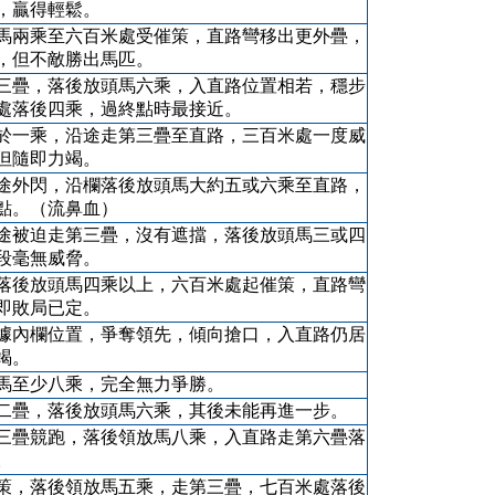
，贏得輕鬆。
馬兩乘至六百米處受催策，直路彎移出更外疊，
，但不敵勝出馬匹。
三疊，落後放頭馬六乘，入直路位置相若，穩步
處落後四乘，過終點時最接近。
於一乘，沿途走第三疊至直路，三百米處一度威
但隨即力竭。
途外閃，沿欄落後放頭馬大約五或六乘至直路，
點。（流鼻血）
途被迫走第三疊，沒有遮擋，落後放頭馬三或四
段毫無威脅。
落後放頭馬四乘以上，六百米處起催策，直路彎
即敗局已定。
據內欄位置，爭奪領先，傾向搶口，入直路仍居
竭。
馬至少八乘，完全無力爭勝。
二疊，落後放頭馬六乘，其後未能再進一步。
三疊競跑，落後領放馬八乘，入直路走第六疊落
。
策，落後領放馬五乘，走第三疊，七百米處落後