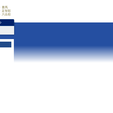
賽馬
足智彩
六合彩
少