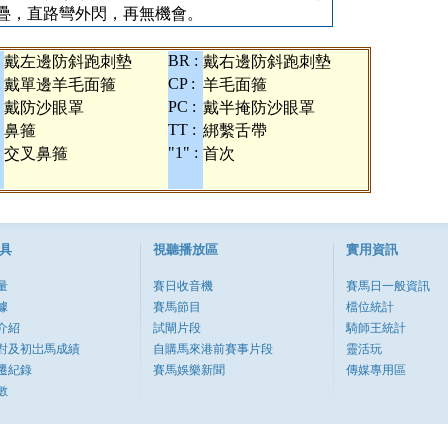
疊，直路彎外閃，再無機會。
BR :
戴左邊防斜跑刺墊
戴右邊防斜跑刺墊
:
CP :
戴單邊羊毛面箍
羊毛面箍
PC :
戴防沙眼罩
戴半掩防沙眼罩
TT :
鼻箍
綁繫舌帶
:
"1" :
交叉鼻箍
首次
具
視聽播放區
實用資訊
量
賽日收音機
賽馬日一般資訊
據
賽馬節目
檔位統計
介紹
試閘片段
騎師王統計
對及初岀馬成績
自購馬來港前賽事片段
靈活玩
遷紀錄
賽馬娛樂新聞
傳媒專用區
數