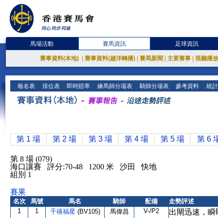
馬場活動
賽馬資訊
足球資訊
賽事資料(本地)
|
賽事資料(越洋轉播)
|
賽馬新聞
|
主要賽事
|
視聽播
報名表
排位表
即時賠率
練馬師分場表
騎師分場表
參考資料
統計
第 1 場
第 2 場
第 3 場
第 4 場
第 5 場
第 6 
第 8 場 (079)
海口讓賽 評分:70-48 1200 米 沙田 快地
組別 1
賽果
名次
馬號
馬名
騎師
配備
走勢評述
1
1
V-/P2
千禧福星
(BV105)
馬偉昌
出閘迅速，瞬