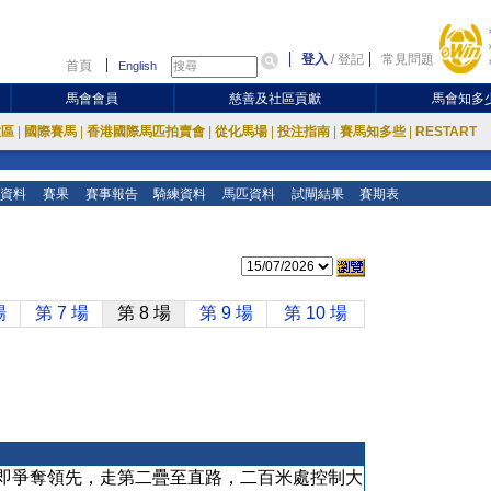
登入
/
登記
常見問題
首頁
English
馬會會員
慈善及社區貢獻
馬會知多
放區
|
國際賽馬
|
香港國際馬匹拍賣會
|
從化馬場
|
投注指南
|
賽馬知多些
|
RESTART
資料
賽果
賽事報告
騎練資料
馬匹資料
試閘結果
賽期表
場
第 7 場
第 8 場
第 9 場
第 10 場
即爭奪領先，走第二疊至直路，二百米處控制大