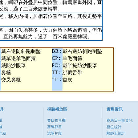
速，瞬即在外疊居中間位置，轉彎嚴重外閃，直
反應，過了二百米處更轉弱。
尾，移入內欄，居相若位置至直路，其後走勢平
躍，因而失地甚多，大力催策下略為追前，但仍
，直路再無餘力，過了二百米處嚴重轉弱。
BR :
戴左邊防斜跑刺墊
戴右邊防斜跑刺墊
:
CP :
戴單邊羊毛面箍
羊毛面箍
PC :
戴防沙眼罩
戴半掩防沙眼罩
TT :
鼻箍
綁繫舌帶
:
"1" :
交叉鼻箍
首次
具
視聽播放區
實用資訊
量
賽日收音機
賽馬日一般資訊
據
賽馬節目
檔位統計
介紹
試閘片段
騎師王統計