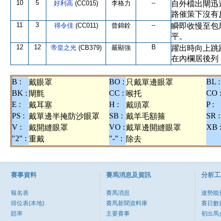
10
5
--
好利高
(CC015)
李格力
自外檔出閘迅
路催策下沒有
11
3
--
得令佳
(CC011)
曾錦銓
瞬即收慢至包
平。
12
12
B
帝皇之光
(CB379)
嚴顯強
躍出時向上跳
在內欄居後列
B :
BO :
BL :
戴眼罩
只戴單邊眼罩
BK :
CC :
CO 
閘氈
喉托
E :
H :
P :
戴耳塞
戴頭罩
PS :
SB :
SR :
戴單邊半掩防沙眼罩
戴羊毛額箍
V :
VO :
XB 
戴開縫眼罩
戴單邊開縫眼罩
"2" :
"-" :
重戴
除去
賽事資料
賽馬消息及資訊
分析工
報名表
賽馬消息
速勢能
排位表(本地)
賽馬新聞資料庫
賽日數
賠率
主要賽事
初出馬