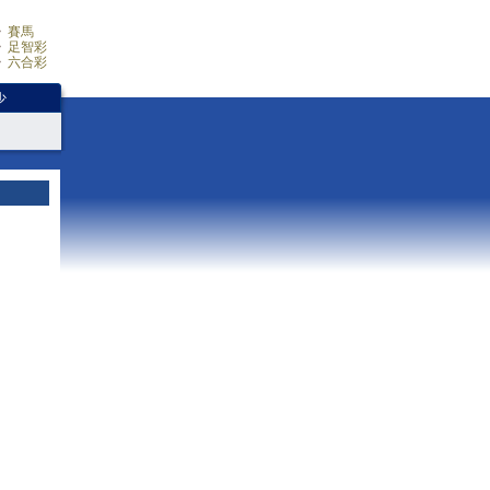
賽馬
足智彩
六合彩
少