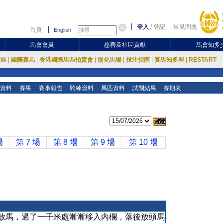
登入
/
登記
常見問題
首頁
English
馬會會員
慈善及社區貢獻
馬會知多
放區
|
國際賽馬
|
香港國際馬匹拍賣會
|
從化馬場
|
投注指南
|
賽馬知多些
|
RESTART
資料
賽果
賽事報告
騎練資料
馬匹資料
試閘結果
賽期表
場
第 7 場
第 8 場
第 9 場
第 10 場
放馬，過了一千米處漸漸移入內欄，落後放頭馬