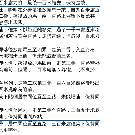
百米處力拚，最後一百米領先，保持走勢。
速，瞬即在外疊落後放頭馬一乘，自九百米處逐
二疊，落後放頭馬一乘，直路上催策下反應甚
敵勝出馬匹。
速，催策下以短距離領先，過了一千米處逐漸移
居相若位置至直路，走勢甚勁，但最後一百米被
即落後放頭馬三至四乘，走第二疊，入直路移
米處穩步上前，但未能威脅前三名。
即收慢，落後放頭馬四乘，走第三疊，直路彎外
為追前，但過了二百米處無以為繼。（不良於
至尾列，走第二或第三疊，自六百米處逐漸移出
百米處略為追前。
策下貼欄居中間位置至直路，未能增速，保持同
即收慢至尾列，走第二疊至直路，三百五十米處
速，保持同速到終點。
疊，居中間位置至直路，三百米處催策下保持同
米更轉弱。