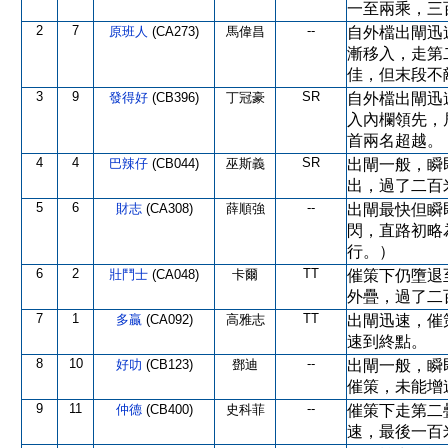
一至兩乘，三
2
7
--
原班人
(CA273)
馬偉昌
自外檔出閘迅
漸移入，走第
佳，但末段不
3
9
SR
發得好
(CB396)
丁冠豪
自外檔出閘迅
入內欄領先，
首兩名超越。
4
4
SR
巴辣仔
(CB044)
巫斯義
出閘一般，瞬
出，過了二百
5
6
--
財志
(CA308)
薛順強
出閘最快但瞬
閃，直路初略
行。）
6
2
TT
壯鬥士
(CA048)
卡爾
催策下仍墮退
外疊，過了二
7
1
TT
多贏
(CA092)
高雅志
出閘迅速，催
速到終點。
8
10
--
好叻
(CB123)
鄧迪
出閘一般，瞬
催策，未能增
9
11
--
仲德
(CB400)
史科菲
催策下走第二
速，最後一百