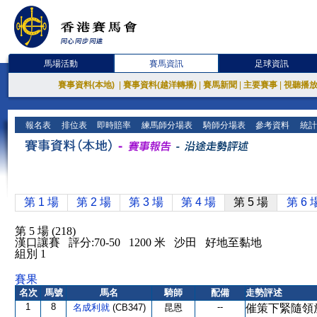
馬場活動
賽馬資訊
足球資訊
賽事資料(本地)
|
賽事資料(越洋轉播)
|
賽馬新聞
|
主要賽事
|
視聽播
報名表
排位表
即時賠率
練馬師分場表
騎師分場表
參考資料
統計
第 1 場
第 2 場
第 3 場
第 4 場
第 5 場
第 6 
第 5 場 (218)
漢口讓賽 評分:70-50 1200 米 沙田 好地至黏地
組別 1
賽果
名次
馬號
馬名
騎師
配備
走勢評述
1
8
--
名成利就
(CB347)
昆恩
催策下緊隨領