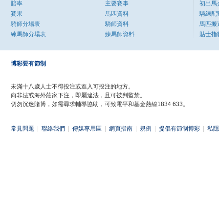
賠率
主要賽事
初出馬
賽果
馬匹資料
騎練配
騎師分場表
騎師資料
馬匹搬
練馬師分場表
練馬師資料
貼士指
博彩要有節制
未滿十八歲人士不得投注或進入可投注的地方。
向非法或海外莊家下注，即屬違法，且可被判監禁。
切勿沉迷賭博，如需尋求輔導協助，可致電平和基金熱線1834 633。
常見問題
|
聯絡我們
|
傳媒專用區
|
網頁指南
|
規例
|
提倡有節制博彩
|
私隱