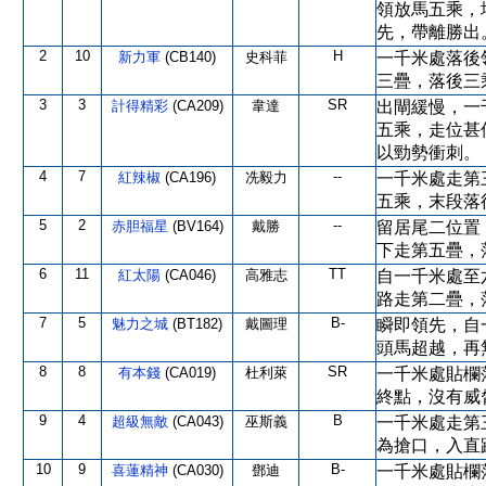
領放馬五乘，
先，帶離勝出
2
10
H
新力軍
(CB140)
史科菲
一千米處落後
三疊，落後三
3
3
SR
計得精彩
(CA209)
韋達
出閘緩慢，一
五乘，走位甚
以勁勢衝刺。
4
7
--
紅辣椒
(CA196)
冼毅力
一千米處走第
五乘，末段落
5
2
--
赤胆福星
(BV164)
戴勝
留居尾二位置
下走第五疊，
6
11
TT
紅太陽
(CA046)
高雅志
自一千米處至
路走第二疊，
7
5
B-
魅力之城
(BT182)
戴圖理
瞬即領先，自
頭馬超越，再
8
8
SR
有本錢
(CA019)
杜利萊
一千米處貼欄
終點，沒有威
9
4
B
超級無敵
(CA043)
巫斯義
一千米處走第
為搶口，入直
10
9
B-
喜蓮精神
(CA030)
鄧迪
一千米處貼欄