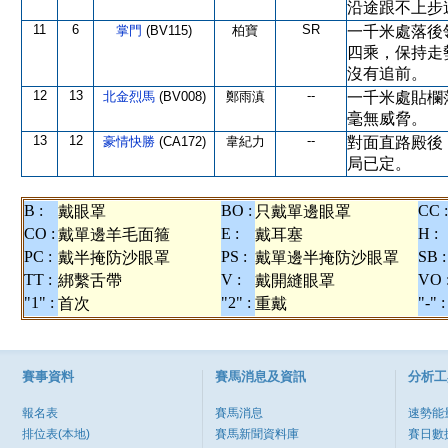
沿途跟不上步
11
6
SR
掌門
(BV115)
柏寶
一千米處落後
四乘，保持走
沒有追前。
12
13
--
北金烈馬
(BV008)
鄭雨滇
一千米處貼欄
毫無威脅。
13
12
--
豪情快勝
(CA172)
韋紀力
對面直路殿後
局已定。
B :
BO :
CC :
戴眼罩
只戴單邊眼罩
CO :
E :
H :
戴單邊羊毛面箍
戴耳塞
PC :
PS :
SB :
戴半掩防沙眼罩
戴單邊半掩防沙眼罩
TT :
V :
VO 
綁繫舌帶
戴開縫眼罩
"1" :
"2" :
"-" :
首次
重戴
賽事資料
賽馬消息及資訊
分析工
報名表
賽馬消息
速勢能
排位表(本地)
賽馬新聞資料庫
賽日數