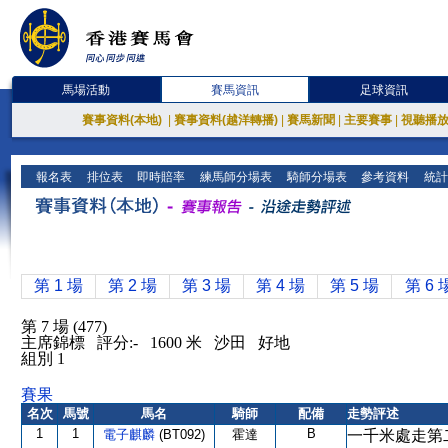
馬場活動
賽馬資訊
足球資訊
賽事資料(本地)
|
賽事資料(越洋轉播)
|
賽馬新聞
|
主要賽事
|
視聽播
報名表
排位表
即時賠率
練馬師分場表
騎師分場表
參考資料
統計
第 1 場
第 2 場
第 3 場
第 4 場
第 5 場
第 6 
第 7 場 (477)
主席錦標 評分:- 1600 米 沙田 好地
組別 1
賽果
名次
馬號
馬名
騎師
配備
走勢評述
1
1
B
電子麒麟
(BT092)
霍達
一千米處走第