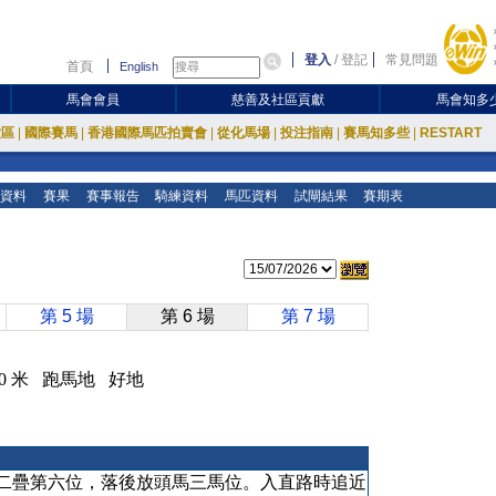
登入
/
登記
常見問題
首頁
English
馬會會員
慈善及社區貢獻
馬會知多
放區
|
國際賽馬
|
香港國際馬匹拍賣會
|
從化馬場
|
投注指南
|
賽馬知多些
|
RESTART
資料
賽果
賽事報告
騎練資料
馬匹資料
試閘結果
賽期表
第 5 場
第 6 場
第 7 場
0 米 跑馬地 好地
二疊第六位，落後放頭馬三馬位。入直路時追近