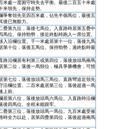
百米處一度困守時失去平衡。最後二百五十米處
十米領先，保持走勢。
欄爭奪領先至四百米處，佔先半個馬位，最後五
其後已無餘力。
二疊第九位，落後七馬位。入直路時居第五疊中
四馬位。保持勁勢，接近終點時跑入一席位置。
移入沿欄位置。千一米處居第十一位，落後九馬
居第十位，落後五馬位。保持勁勢，過終點時最
直路沿欄居有利第三或第四位，落後放頭馬兩馬
居第二位，落後一馬頸位，極具爭勝機會，可惜
。
居第七位，落後放頭馬三馬位。直路彎追近領先
守沿欄位置。二百米處居第三位，落後超過一馬
速上前。
欄居第八位，落後放頭馬六馬位。入直路時沿欄
落後四馬位。全程未能跟牢。
二疊第三位，落後放頭馬一馬位。九百米處受催
路時全力以赴，居第四疊第四位，落後超過兩馬
。