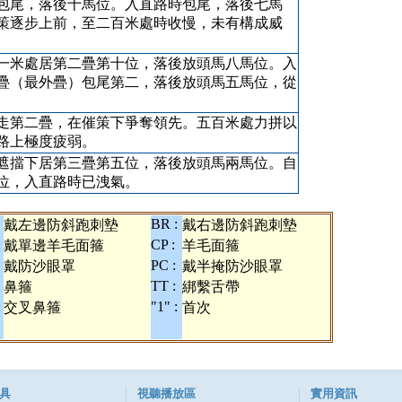
包尾，落後十馬位。入直路時包尾，落後七馬
策逐步上前，至二百米處時收慢，未有構成威
一米處居第二疊第十位，落後放頭馬八馬位。入
疊（最外疊）包尾第二，落後放頭馬五馬位，從
走第二疊，在催策下爭奪領先。五百米處力拼以
路上極度疲弱。
遮擋下居第三疊第五位，落後放頭馬兩馬位。自
位，入直路時已洩氣。
BR :
戴左邊防斜跑刺墊
戴右邊防斜跑刺墊
:
CP :
戴單邊羊毛面箍
羊毛面箍
PC :
戴防沙眼罩
戴半掩防沙眼罩
TT :
鼻箍
綁繫舌帶
:
"1" :
交叉鼻箍
首次
具
視聽播放區
實用資訊