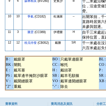
9
6
B
森林精英
(BV280)
史賓沙
千二米處沿欄
位，沿途受催
脅。
10
10
--
爭氣
(CD182)
杜滿萊
出閘笨拙，千
直路時居第六
未參與競逐。
11
3
H
騰雲
(CC089)
伊禮樂
自千三米處起
保持位置，直
12
12
SR
枕戈待發
(CB052)
戴勝
千一米處在沒
六百米處起失
B :
BO :
BL :
戴眼罩
只戴單邊眼罩
BK :
CC :
CO 
閘氈
喉托
E :
H :
P :
戴耳塞
戴頭罩
PS :
SB :
SR :
戴單邊半掩防沙眼罩
戴羊毛額箍
V :
VO :
XB 
戴開縫眼罩
戴單邊開縫眼罩
"2" :
"-" :
重戴
除去
賽事資料
賽馬消息及資訊
分析工