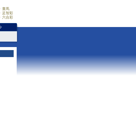
賽馬
足智彩
六合彩
少