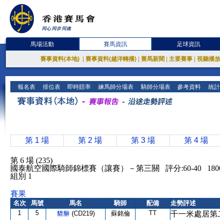
馬場活動
賽馬資訊
足球資訊
賽事資料(本地)
|
賽事資料(越洋轉播)
|
賽馬新聞
|
主要賽事
|
視聽播
報名表
排位表
即時賠率
練馬師分場表
騎師分場表
參考資料
統計
第 1 場
第 2 場
第 3 場
第 4 場
第 6 場 (235)
國泰航空國際騎師錦標賽（讓賽）－第三關 評分:60-40 180
組別 1
賽果
名次
馬號
馬名
騎師
配備
走勢評述
1
5
TT
貔貅
(CD219)
蘇銘倫
千一米處居第