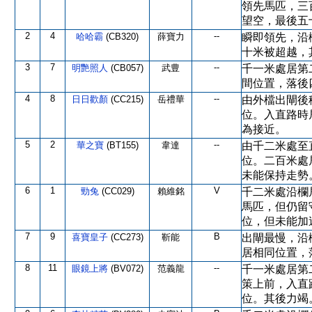
領先馬匹，三
望空，最後五
2
4
--
哈哈霸
(CB320)
薛寶力
瞬即領先，沿
十米被超越，
3
7
--
明艷照人
(CB057)
武豊
千一米處居第
間位置，落後
4
8
--
日日歡顏
(CC215)
岳禮華
由外檔出閘後
位。入直路時
為接近。
5
2
--
華之寶
(BT155)
韋達
由千二米處至
位。二百米處
未能保持走勢
6
1
V
勁兔
(CC029)
賴維銘
千二米處沿欄
馬匹，但仍留
位，但未能加
7
9
B
喜寶皇子
(CC273)
靳能
出閘最慢，沿
居相同位置，
8
11
--
眼鏡上將
(BV072)
范義龍
千一米處居第
策上前，入直
位。其後力竭