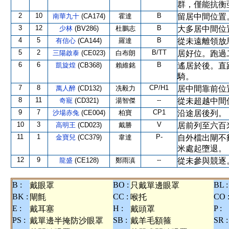
群，僅能抗衡
2
10
B
南華九十
(CA174)
霍達
留居中間位置
3
12
B
少林
(BV286)
杜鵬志
大多居中間位
4
5
B
有信心
(CA144)
羅達
從未遠離領放
5
2
B/TT
三陽啟泰
(CE023)
白布朗
居好位。跑過
6
6
B
凱旋煌
(CB368)
賴維銘
遙居於後。直
騎。
7
8
CP/H1
萬人醉
(CD132)
冼毅力
居中間靠前位
8
11
--
奇寵
(CD321)
湯智傑
從未超越中間
9
7
CP1
沙場赤兔
(CE004)
柏寶
沿途居後列。
10
3
V
高明王
(CD023)
戴勝
居前列至六百
11
1
P-
金寶兒
(CC379)
韋達
自外檔出閘不
米處起墮退。
12
9
--
龍盛
(CE128)
鄭雨滇
從未參與競逐
B :
BO :
BL :
戴眼罩
只戴單邊眼罩
BK :
CC :
CO 
閘氈
喉托
E :
H :
P :
戴耳塞
戴頭罩
PS :
SB :
SR :
戴單邊半掩防沙眼罩
戴羊毛額箍