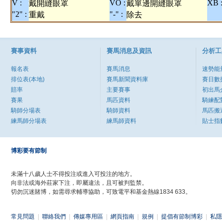
V :
VO :
XB 
戴開縫眼罩
戴單邊開縫眼罩
"2" :
"-" :
重戴
除去
賽事資料
賽馬消息及資訊
分析工
報名表
賽馬消息
速勢能
排位表(本地)
賽馬新聞資料庫
賽日數
賠率
主要賽事
初出馬
賽果
馬匹資料
騎練配
騎師分場表
騎師資料
馬匹搬
練馬師分場表
練馬師資料
貼士指
博彩要有節制
未滿十八歲人士不得投注或進入可投注的地方。
向非法或海外莊家下注，即屬違法，且可被判監禁。
切勿沉迷賭博，如需尋求輔導協助，可致電平和基金熱線1834 633。
常見問題
|
聯絡我們
|
傳媒專用區
|
網頁指南
|
規例
|
提倡有節制博彩
|
私隱