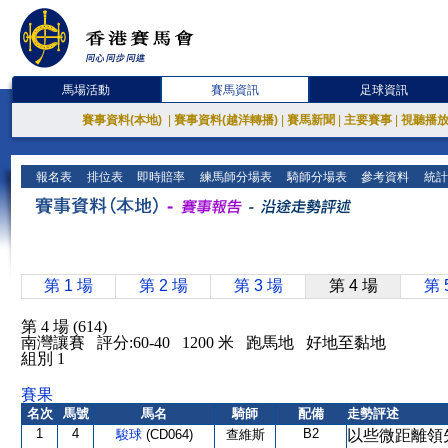
馬場活動
賽馬資訊
足球資訊
賽事資料(本地)
|
賽事資料(越洋轉播)
|
賽馬新聞
|
主要賽事
|
視聽播
報名表
排位表
即時賠率
練馬師分場表
騎師分場表
參考資料
統計
第 1 場
第 2 場
第 3 場
第 4 場
第 
第 4 場 (614)
南灣讓賽 評分:60-40 1200 米 跑馬地 好地至黏地
組別 1
賽果
名次
馬號
馬名
騎師
配備
走勢評述
1
4
B2
駿球
(CD064)
查維斯
以些微距離領