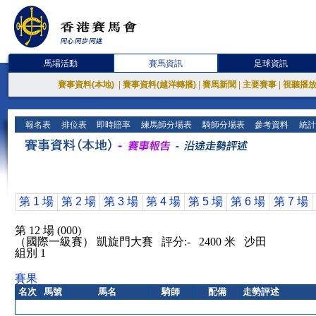
馬場活動
賽馬資訊
足球資訊
賽事資料(本地)
|
賽事資料(越洋轉播)
|
賽馬新聞
|
主要賽事
|
視聽播
報名表
排位表
即時賠率
練馬師分場表
騎師分場表
參考資料
統計
第 1 場
第 2 場
第 3 場
第 4 場
第 5 場
第 6 場
第 7 場
第 12 場 (000)
（國際一級賽） 凱旋門大賽 評分:- 2400 米 沙田
組別 1
賽果
名次
馬號
馬名
騎師
配備
走勢評述
無特別報告