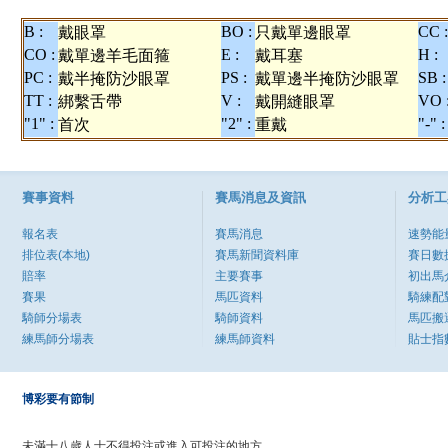
B :
BO :
CC :
戴眼罩
只戴單邊眼罩
CO :
E :
H :
戴單邊羊毛面箍
戴耳塞
PC :
PS :
SB :
戴半掩防沙眼罩
戴單邊半掩防沙眼罩
TT :
V :
VO 
綁繫舌帶
戴開縫眼罩
"1" :
"2" :
"-" :
首次
重戴
賽事資料
賽馬消息及資訊
分析工
報名表
賽馬消息
速勢能
排位表(本地)
賽馬新聞資料庫
賽日數
賠率
主要賽事
初出馬
賽果
馬匹資料
騎練配
騎師分場表
騎師資料
馬匹搬
練馬師分場表
練馬師資料
貼士指
博彩要有節制
未滿十八歲人士不得投注或進入可投注的地方。