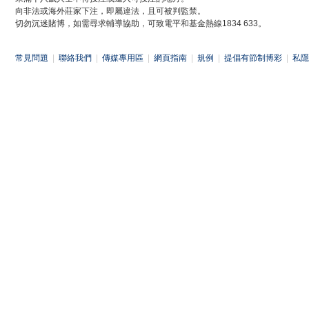
向非法或海外莊家下注，即屬違法，且可被判監禁。
切勿沉迷賭博，如需尋求輔導協助，可致電平和基金熱線1834 633。
常見問題
|
聯絡我們
|
傳媒專用區
|
網頁指南
|
規例
|
提倡有節制博彩
|
私隱