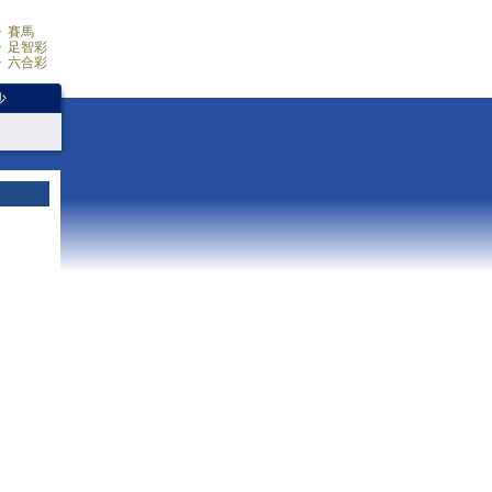
賽馬
足智彩
六合彩
少