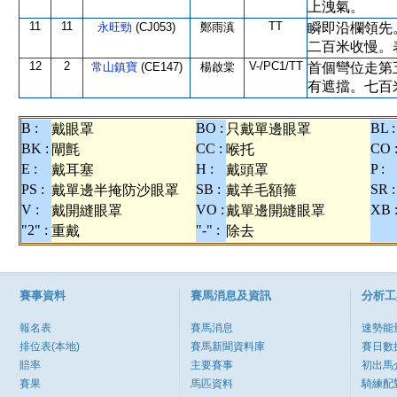
上洩氣。
11
11
TT
永旺勁
(CJ053)
鄭雨滇
瞬即沿欄領先
二百米收慢。
12
2
V-/PC1/TT
常山鎮寶
(CE147)
楊啟棠
首個彎位走第
有遮擋。七百
B :
BO :
BL :
戴眼罩
只戴單邊眼罩
BK :
CC :
CO 
閘氈
喉托
E :
H :
P :
戴耳塞
戴頭罩
PS :
SB :
SR :
戴單邊半掩防沙眼罩
戴羊毛額箍
V :
VO :
XB 
戴開縫眼罩
戴單邊開縫眼罩
"2" :
"-" :
重戴
除去
賽事資料
賽馬消息及資訊
分析工
報名表
賽馬消息
速勢能
排位表(本地)
賽馬新聞資料庫
賽日數
賠率
主要賽事
初出馬
賽果
馬匹資料
騎練配