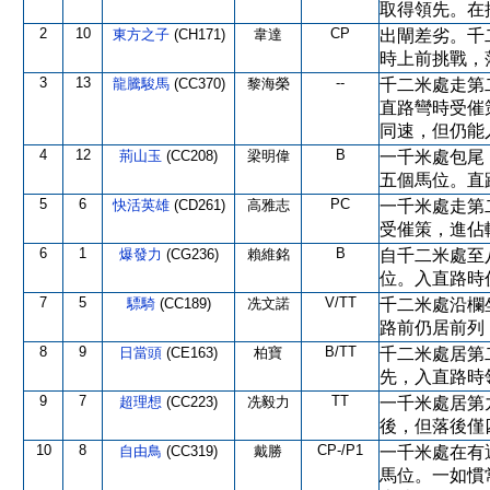
取得領先。在
2
10
CP
東方之子
(CH171)
韋達
出閘差劣。千
時上前挑戰，
3
13
--
龍騰駿馬
(CC370)
黎海榮
千二米處走第
直路彎時受催
同速，但仍能
4
12
B
荊山玉
(CC208)
梁明偉
一千米處包尾
五個馬位。直
5
6
PC
快活英雄
(CD261)
高雅志
一千米處走第
受催策，進佔
6
1
B
爆發力
(CG236)
賴維銘
自千二米處至
位。入直路時
7
5
V/TT
驃騎
(CC189)
冼文諾
千二米處沿欄
路前仍居前列
8
9
B/TT
日當頭
(CE163)
柏寶
千二米處居第
先，入直路時
9
7
TT
超理想
(CC223)
冼毅力
一千米處居第
後，但落後僅
10
8
CP-/P1
自由鳥
(CC319)
戴勝
一千米處在有
馬位。一如慣