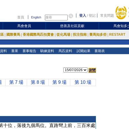
登入
/
登記
常見問題
首頁
English
馬會會員
慈善及社區貢獻
馬會知多
放區
|
國際賽馬
|
香港國際馬匹拍賣會
|
從化馬場
|
投注指南
|
賽馬知多些
|
RESTART
資料
賽果
賽事報告
騎練資料
馬匹資料
試閘結果
賽期表
場
第 7 場
第 8 場
第 9 場
第 10 場
第十位，落後九個馬位。直路彎上前，三百米處