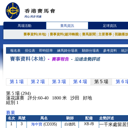
馬場活動
賽馬資訊
足球資訊
賽事資料(本地)
|
賽事資料(越洋轉播)
|
賽馬新聞
|
主要賽事
|
視聽播
報名表
排位表
即時賠率
練馬師分場表
騎師分場表
參考資料
統計
第 1 場
第 2 場
第 3 場
第 4 場
第 5 場
第 6 
第 5 場 (294)
蓮花讓賽 評分:60-40 1800 米 沙田 好地
組別 1
賽果
名次
馬號
馬名
騎師
配備
走勢評述
1
3
XB-/B
海中寶
(CD335)
白德民
一千米處留居