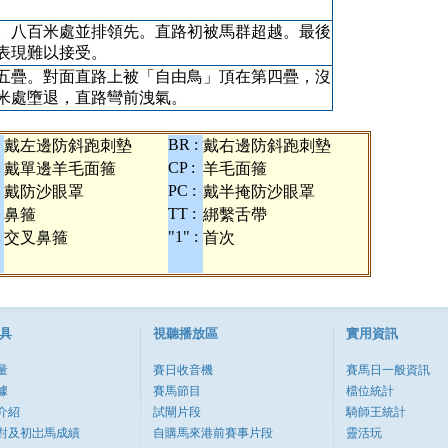
。八百米處並排領先。直路初被馬群超越。最後
表現難以接受。
五疊。對面直路上被「自由鳥」頂在第四疊，沒
米處墮退，直路彎前洩氣。
BR :
戴左邊防斜跑刺墊
戴右邊防斜跑刺墊
:
CP :
戴單邊羊毛面箍
羊毛面箍
PC :
戴防沙眼罩
戴半掩防沙眼罩
TT :
鼻箍
綁繫舌帶
:
"1" :
交叉鼻箍
首次
具
視聽播放區
實用資訊
量
賽日收音機
賽馬日一般資訊
據
賽馬節目
檔位統計
介紹
試閘片段
騎師王統計
對及初岀馬成績
自購馬來港前賽事片段
靈活玩