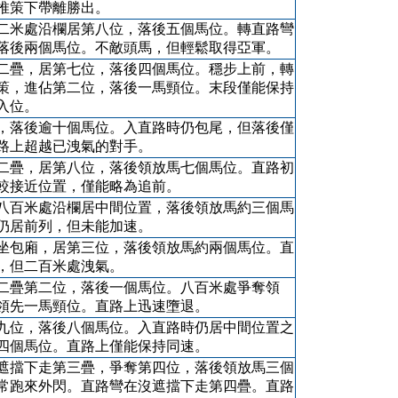
推策下帶離勝出。
二米處沿欄居第八位，落後五個馬位。轉直路彎
落後兩個馬位。不敵頭馬，但輕鬆取得亞軍。
二疊，居第七位，落後四個馬位。穩步上前，轉
策，進佔第二位，落後一馬頸位。末段僅能保持
入位。
，落後逾十個馬位。入直路時仍包尾，但落後僅
路上超越已洩氣的對手。
二疊，居第八位，落後領放馬七個馬位。直路初
較接近位置，僅能略為追前。
八百米處沿欄居中間位置，落後領放馬約三個馬
仍居前列，但未能加速。
坐包廂，居第三位，落後領放馬約兩個馬位。直
，但二百米處洩氣。
二疊第二位，落後一個馬位。八百米處爭奪領
領先一馬頸位。直路上迅速墮退。
九位，落後八個馬位。入直路時仍居中間位置之
四個馬位。直路上僅能保持同速。
遮擋下走第三疊，爭奪第四位，落後領放馬三個
常跑來外閃。直路彎在沒遮擋下走第四疊。直路