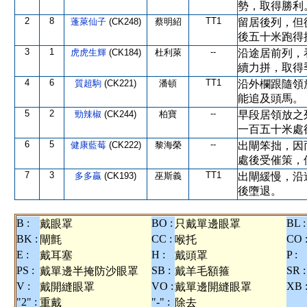
勢，取得勝利
2
8
TT1
蓬萊仙子
(CK248)
蔡明紹
留居後列，但
後五十米跑得
3
1
--
虎虎生輝
(CK184)
杜利萊
沿途居前列，
續力拼，取得
4
6
TT1
質超駒
(CK221)
潘頓
沿外欄跟隨領
能追及頭馬。
5
2
--
勁辣椒
(CK244)
柏寶
早段居領放之
一百五十米處
6
5
--
健康藍莓
(CK222)
黎海榮
出閘笨拙，因
處後受催策，
7
3
TT1
多多贏
(CK193)
巫斯義
出閘緩慢，沿
後墮退。
B :
BO :
BL :
戴眼罩
只戴單邊眼罩
BK :
CC :
CO 
閘氈
喉托
E :
H :
P :
戴耳塞
戴頭罩
PS :
SB :
SR :
戴單邊半掩防沙眼罩
戴羊毛額箍
V :
VO :
XB 
戴開縫眼罩
戴單邊開縫眼罩
"2" :
"-" :
重戴
除去