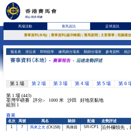
馬場活動
賽馬資訊
足球資訊
賽事資料(本地)
|
賽事資料(越洋轉播)
|
賽馬新聞
|
主要賽事
|
視聽播
報名表
排位表
即時賠率
練馬師分場表
騎師分場表
參考資料
統計
第 1 場
第 2 場
第 3 場
第 4 場
第 5 場
第 6 
第 1 場 (443)
荃灣平磅賽 評分:- 1000 米 沙田 好地至黏地
組別 1
賽果
名次
馬號
馬名
騎師
配備
走勢評述
1
7
SR-/CP1
馬來之光
(CK158)
馬偉昌
沿外欄領先，