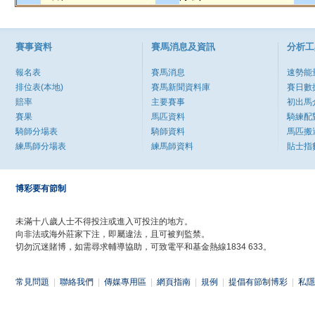
賽事資料
賽馬消息及資訊
分析工
報名表
賽馬消息
速勢能
排位表(本地)
賽馬新聞資料庫
賽日數
賠率
主要賽事
初出馬
賽果
馬匹資料
騎練配
騎師分場表
騎師資料
馬匹搬
練馬師分場表
練馬師資料
貼士指
博彩要有節制
未滿十八歲人士不得投注或進入可投注的地方。
向非法或海外莊家下注，即屬違法，且可被判監禁。
切勿沉迷賭博，如需尋求輔導協助，可致電平和基金熱線1834 633。
常見問題
|
聯絡我們
|
傳媒專用區
|
網頁指南
|
規例
|
提倡有節制博彩
|
私隱