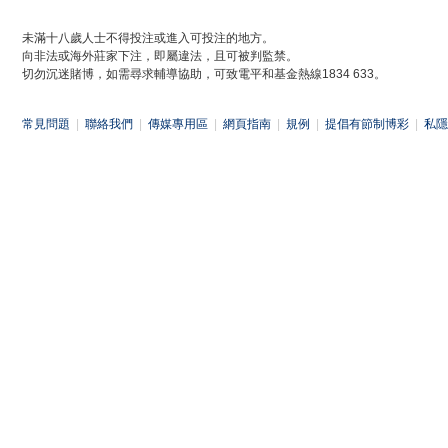
未滿十八歲人士不得投注或進入可投注的地方。
向非法或海外莊家下注，即屬違法，且可被判監禁。
切勿沉迷賭博，如需尋求輔導協助，可致電平和基金熱線1834 633。
常見問題
|
聯絡我們
|
傳媒專用區
|
網頁指南
|
規例
|
提倡有節制博彩
|
私隱