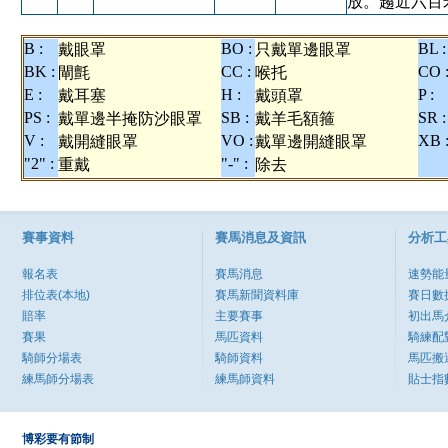
放。趨近六百
B :
BO :
BL :
戴眼罩
只戴單邊眼罩
BK :
CC :
CO 
閘氈
喉托
E :
H :
P :
戴耳塞
戴頭罩
PS :
SB :
SR :
戴單邊半掩防沙眼罩
戴羊毛額箍
V :
VO :
XB 
戴開縫眼罩
戴單邊開縫眼罩
"2" :
"-" :
重戴
除去
賽事資料
賽馬消息及資訊
分析工
報名表
賽馬消息
速勢能
排位表(本地)
賽馬新聞資料庫
賽日數
賠率
主要賽事
初出馬
賽果
馬匹資料
騎練配
騎師分場表
騎師資料
馬匹搬
練馬師分場表
練馬師資料
貼士指
博彩要有節制