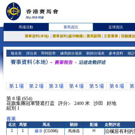
馬場活動
賽馬資訊
足球資訊
賽事資料(本地)
|
賽事資料(越洋轉播)
|
賽馬新聞
|
主要賽事
|
視聽播
報名表
排位表
即時賠率
練馬師分場表
騎師分場表
參考資料
統計
第 1 場
第 2 場
第 3 場
第 4 場
第 5 場
第 6 場
第
第 8 場 (654)
花旗集團冠軍暨遮打盃 評分:- 2400 米 沙田 好地
組別 1
賽果
名次
馬號
馬名
騎師
配備
走勢評述
1
1
H
爆冷
(CG096)
馬偉昌
沿欄居有利的