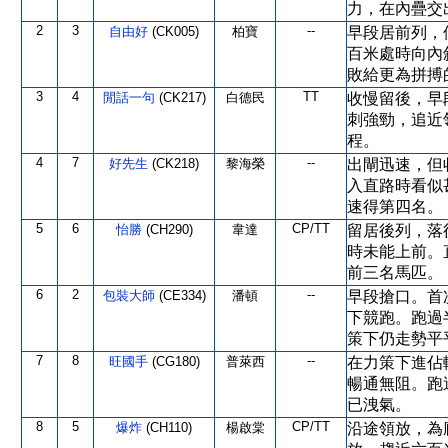
力，在內疊交
2
3
--
自由好
(CK005)
柏寶
早段居前列，
百米處時向內
敗給更為拼搏
3
4
TT
閒話一句
(CK217)
白德民
收慢留後，早
刺強勁，追近
程。
4
7
--
好先生
(CK218)
黎海榮
出閘迅速，但
入直路時看似
速得第四名。
5
6
CP/TT
怡勝
(CH290)
韋達
留居後列，落
時未能上前。
前三名馬匹。
6
2
--
包裝大師
(CE334)
潘頓
早段搶口。首
下競跑。跑過
策下仍走勢平
7
8
--
旺國手
(CG180)
普萊西
在力策下進佔
暢通無阻。跑
已洩氣。
8
5
CP/TT
爆炸
(CH110)
楊啟棠
沿途領放，為