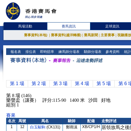
馬場活動
賽馬資訊
足球資訊
賽事資料(本地)
|
賽事資料(越洋轉播)
|
賽馬新聞
|
主要賽事
|
視聽播
報名表
排位表
即時賠率
練馬師分場表
騎師分場表
參考資料
統計
第 1 場
第 2 場
第 3 場
第 4 場
第 5 場
第 6 
第 8 場 (146)
樂聲盃（讓賽） 評分:115-90 1400 米 沙田 好地
組別 1
賽果
名次
馬號
馬名
騎師
配備
走勢評述
1
12
XB/CP1/H
白玉駿駒
(CK131)
鄭雨滇
居領放馬之後