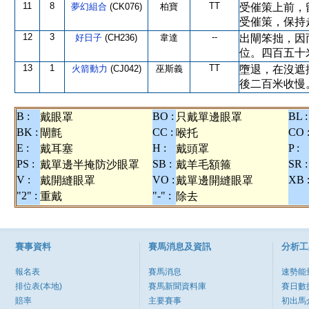
11
8
TT
夢幻組合
(CK076)
柏寶
受催策上前，
受催策，保持
12
3
--
好日子
(CH236)
韋達
出閘笨拙，因
位。四百五十
13
1
TT
火箭動力
(CJ042)
巫斯義
墮退，在沒遮
後二百米收慢
B :
BO :
BL :
戴眼罩
只戴單邊眼罩
BK :
CC :
CO 
閘氈
喉托
E :
H :
P :
戴耳塞
戴頭罩
PS :
SB :
SR :
戴單邊半掩防沙眼罩
戴羊毛額箍
V :
VO :
XB 
戴開縫眼罩
戴單邊開縫眼罩
"2" :
"-" :
重戴
除去
賽事資料
賽馬消息及資訊
分析工
報名表
賽馬消息
速勢能
排位表(本地)
賽馬新聞資料庫
賽日數
賠率
主要賽事
初出馬