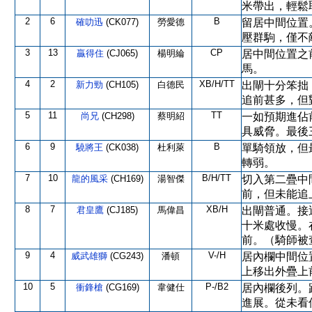
米帶出，輕鬆
2
6
B
確叻迅
(CK077)
勞愛德
留居中間位置
壓群駒，僅不
3
13
CP
贏得住
(CJ065)
楊明綸
居中間位置之
馬。
4
2
XB/H/TT
新力勁
(CH105)
白德民
出閘十分笨拙
追前甚多，但
5
11
TT
尚兄
(CH298)
蔡明紹
一如預期進佔
具威脅。最後
6
9
B
驍將王
(CK038)
杜利萊
單騎領放，但
轉弱。
7
10
B/H/TT
龍的風采
(CH169)
湯智傑
切入第二疊中
前，但未能追
8
7
XB/H
君皇鷹
(CJ185)
馬偉昌
出閘普通。接
十米處收慢。
前。（騎師被
9
4
V-/H
威武雄獅
(CG243)
潘頓
居內欄中間位
上移出外疊上
10
5
P-/B2
衝鋒槍
(CG169)
韋健仕
居內欄後列。
進展。從未看