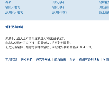
賽果
馬匹資料
騎練配
騎師分場表
騎師資料
馬匹搬
練馬師分場表
練馬師資料
貼士指
博彩要有節制
未滿十八歲人士不得投注或進入可投注的地方。
向非法或海外莊家下注，即屬違法，且可被判監禁。
切勿沉迷賭博，如需尋求輔導協助，可致電平和基金熱線1834 633。
常見問題
|
聯絡我們
|
傳媒專用區
|
網頁指南
|
規例
|
提倡有節制博彩
|
私隱