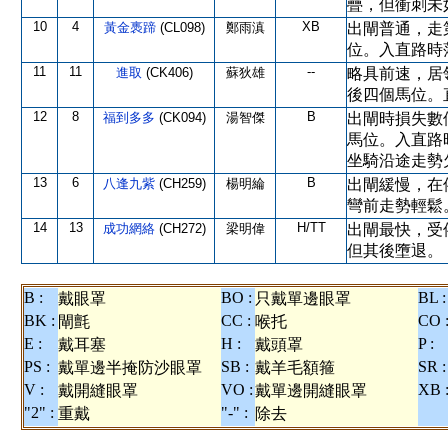
疊，但衝刺未
10
4
XB
黃金褭蹄
(CL098)
鄭雨滇
出閘普通，走
位。入直路時
11
11
--
進取
(CK406)
蘇狄雄
略具前速，居
後四個馬位。
12
8
B
福到多多
(CK094)
湯智傑
出閘時損失數
馬位。入直路
坐騎沿途走勢
13
6
B
八逢九紫
(CH259)
楊明綸
出閘緩慢，在
彎前走勢輕鬆
14
13
H/TT
成功網絡
(CH272)
梁明偉
出閘最快，受
但其後墮退。
B :
BO :
BL :
戴眼罩
只戴單邊眼罩
BK :
CC :
CO 
閘氈
喉托
E :
H :
P :
戴耳塞
戴頭罩
PS :
SB :
SR :
戴單邊半掩防沙眼罩
戴羊毛額箍
V :
VO :
XB 
戴開縫眼罩
戴單邊開縫眼罩
"2" :
"-" :
重戴
除去