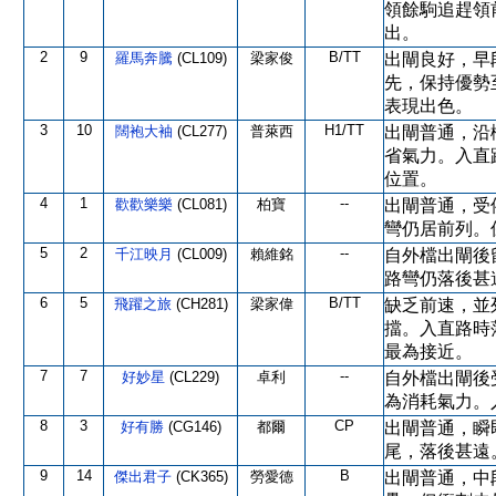
領餘駒追趕領
出。
2
9
B/TT
羅馬奔騰
(CL109)
梁家俊
出閘良好，早
先，保持優勢
表現出色。
3
10
H1/TT
闊袍大袖
(CL277)
普萊西
出閘普通，沿
省氣力。入直
位置。
4
1
--
歡歡樂樂
(CL081)
柏寶
出閘普通，受
彎仍居前列。
5
2
--
千江映月
(CL009)
賴維銘
自外檔出閘後
路彎仍落後甚
6
5
B/TT
飛躍之旅
(CH281)
梁家偉
缺乏前速，並
擋。入直路時
最為接近。
7
7
--
好妙星
(CL229)
卓利
自外檔出閘後
為消耗氣力。
8
3
CP
好有勝
(CG146)
都爾
出閘普通，瞬
尾，落後甚遠
9
14
B
傑出君子
(CK365)
勞愛德
出閘普通，中