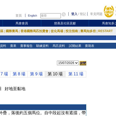
登入
/
登記
常見問題
首頁
English
馬會會員
慈善及社區貢獻
馬會知多
放區
|
國際賽馬
|
香港國際馬匹拍賣會
|
從化馬場
|
投注指南
|
賽馬知多些
|
RESTART
資料
賽果
賽事報告
騎練資料
馬匹資料
試閘結果
賽期表
 7 場
第 8 場
第 9 場
第 10 場
第 11 場
沙田 好地至黏地
外疊，落後約五個馬位。自中段起沒有遮擋，帶