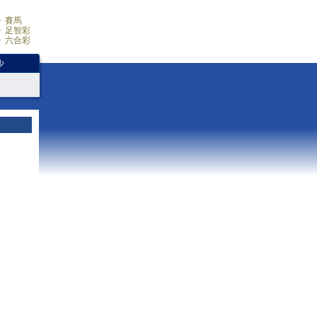
賽馬
足智彩
六合彩
少