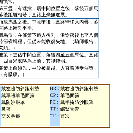
如慣常。
第三疊，有遮擋，居中間位置之後，落後五個馬
落後距離相若，直路上毫無進展。
領放馬匹之後。中段墮後，直路彎移入內疊，落
直路上衝刺平平。
個馬位，在催策下追入後列，沿途落後七至八個
時節省腳程，但從未能收復失地。（騎師報告，
欠順。）
催策下進佔中間位置，落後四至五個馬位。直路
。四百米處略為上前，其後轉弱。
催策上前領先，中段被超越。入直路時受催策，
（有膿痰。）
BR :
戴左邊防斜跑刺墊
戴右邊防斜跑刺墊
:
CP :
戴單邊羊毛面箍
羊毛面箍
PC :
戴防沙眼罩
戴半掩防沙眼罩
TT :
鼻箍
綁繫舌帶
:
"1" :
交叉鼻箍
首次