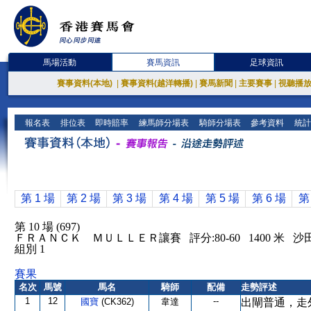
馬場活動
賽馬資訊
足球資訊
賽事資料(本地)
|
賽事資料(越洋轉播)
|
賽馬新聞
|
主要賽事
|
視聽播
報名表
排位表
即時賠率
練馬師分場表
騎師分場表
參考資料
統計
第 1 場
第 2 場
第 3 場
第 4 場
第 5 場
第 6 場
第
第 10 場 (697)
ＦＲＡＮＣＫ ＭＵＬＬＥＲ讓賽 評分:80-60 1400 米 
組別 1
賽果
名次
馬號
馬名
騎師
配備
走勢評述
1
12
--
國寶
(CK362)
韋達
出閘普通，走