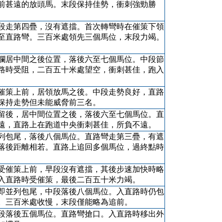
前甚遠的放頭馬。末段保持佳勢，衝刺強勁勝
段走第四疊，沒有遮擋。首次轉彎時在催策下領
至直路彎。三百米處領先三個馬位，末段力竭。
欄居中間之後位置，落後六至七個馬位。中段節
路時受阻，二百五十米處望空，衝刺甚佳，跑入
催策上前，居領放馬之後。中段走勢良好，直路
保持走勢但未能威脅前三名。
留後，居中間位置之後，落後六至七個馬位。直
遠，直路上在跑道中央衝刺甚佳，所負不遠。
列包尾，落後八個馬位。直路彎走第三疊，有遮
落後距離相若。直路上追回多個馬位，過終點時
受催策上前，早段沒有遮擋，其後步速加快時略
入直路時受催策，最後二百五十米力竭。
即並列包尾，中段落後八個馬位。入直路時仍包
。三百米處收慢，末段僅能略為追前。
段落後五個馬位。直路彎搶口。入直路時移出外