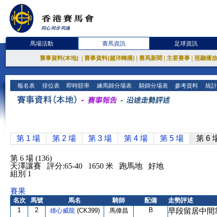
馬場活動
賽馬資訊
足球資訊
賽事資料(本地)
|
賽事資料(越洋轉播)
|
賽馬新聞
|
主要賽事
|
視聽播
報名表
排位表
即時賠率
練馬師分場表
騎師分場表
參考資料
統計
第 1 場
第 2 場
第 3 場
第 4 場
第 5 場
第 6 
第 6 場 (136)
天澤讓賽 評分:65-40 1650 米 跑馬地 好地
組別 1
賽果
名次
馬號
馬名
騎師
配備
走勢評述
1
2
B
雄心威龍
(CK399)
馬偉昌
早段留居中間