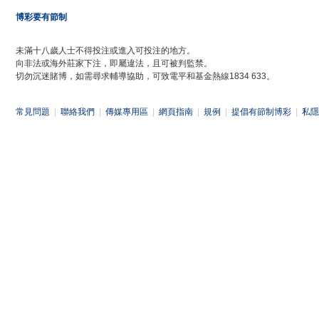
博彩要有節制
未滿十八歲人士不得投注或進入可投注的地方。
向非法或海外莊家下注，即屬違法，且可被判監禁。
切勿沉迷賭博，如需尋求輔導協助，可致電平和基金熱線1834 633。
常見問題
|
聯絡我們
|
傳媒專用區
|
網頁指南
|
規例
|
提倡有節制博彩
|
私隱