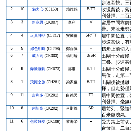
步速甚快。三
2
10
B/TT
魅力心
(CJ160)
賴維銘
收慢留後，落
利發揮。二百
3
3
V
新意思
(CK007)
卓利
留居中間靠前
疊。末段走勢
4
4
SR/TT
玩具神話
(CJ217)
安國倫
居中間位置，
步速甚快，有
5
5
--
綠色明珠
(CL298)
鄭雨滇
穩步上前切入
6
7
B/SR
威力高
(CK303)
楊明綸
出閘十分緩慢
三疊。步速甚
7
9
B/TT
奔騰飛駒
(CK073)
都爾
出閘十分緩慢
馬位，走第二
8
1
B/TT
飛躍之旅
(CH281)
梁家俊
出閘後被拋離
揮，但走勢僅
9
11
TT
吉利多
(CK291)
白德民
居中間位置，
利發揮。毫無
10
8
SR
創新高
(CK202)
巫斯義
居前列，緊隨
百米處洩氣。
11
6
--
包裝好友
(CK109)
黎海榮
受力策上前切
合發揮。二百