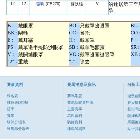
12
12
V
強駒
(CE270)
蘇狄雄
沿途居第三至
爭。
B :
BO :
BL :
戴眼罩
只戴單邊眼罩
BK :
CC :
CO 
閘氈
喉托
E :
H :
P :
戴耳塞
戴頭罩
PS :
SB :
SR :
戴單邊半掩防沙眼罩
戴羊毛額箍
V :
VO :
XB 
戴開縫眼罩
戴單邊開縫眼罩
"2" :
"-" :
重戴
除去
賽事資料
賽馬消息及資訊
分析工
報名表
賽馬消息
速勢能
排位表(本地)
賽馬新聞資料庫
賽日數
賠率
主要賽事
初出馬
賽果
馬匹資料
騎練配
騎師分場表
騎師資料
馬匹搬
練馬師分場表
練馬師資料
貼士指