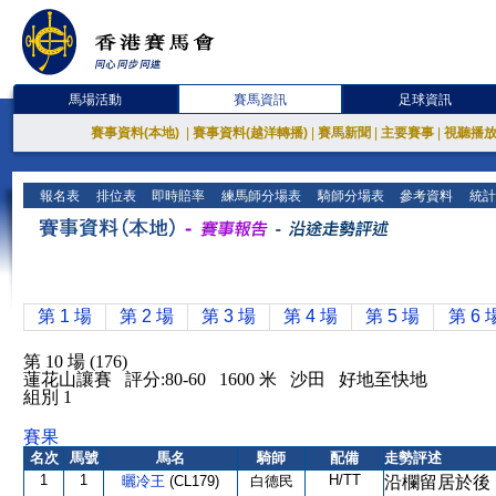
馬場活動
賽馬資訊
足球資訊
賽事資料(本地)
|
賽事資料(越洋轉播)
|
賽馬新聞
|
主要賽事
|
視聽播
報名表
排位表
即時賠率
練馬師分場表
騎師分場表
參考資料
統計
第 1 場
第 2 場
第 3 場
第 4 場
第 5 場
第 6 
第 10 場 (176)
蓮花山讓賽 評分:80-60 1600 米 沙田 好地至快地
組別 1
賽果
名次
馬號
馬名
騎師
配備
走勢評述
1
1
H/TT
曬冷王
(CL179)
白德民
沿欄留居於後