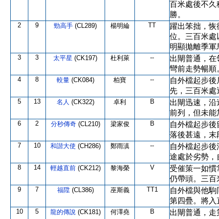
百米處後不久
勝。
2
9
TT
勁高手
(CL289)
楊明綸
躍出笨拙，恢
位。三百米處
明顯拋離季軍
3
3
--
太平星
(CK197)
杜利萊
出閘普通，在
彎前走勢暢順
4
8
--
較量
(CK084)
柏寶
自外檔起步後
先，三百米處
5
13
B
名人
(CK322)
卓利
出閘迅速，沿
前列，但未能
6
2
B
分秒傳奇
(CL210)
梁家俊
自外檔起步後
落後甚遠，末
7
10
--
和諧大使
(CH286)
鄭雨滇
自外檔起步後
途處於劣勢，
8
14
V
輕越直前
(CK212)
黎海榮
受催策一如慣
仍帶頭。三百
9
7
TT1
福陞
(CL386)
巫斯義
自外檔與他駒
第四疊。將入
10
5
B
龍的傳說
(CK181)
何澤堯
出閘普通，走