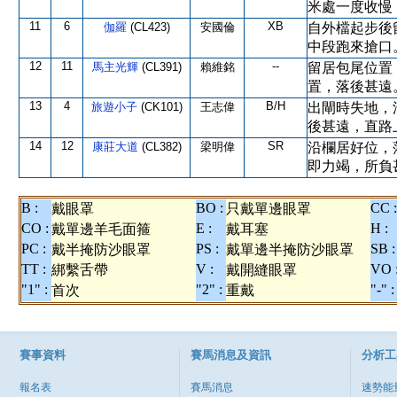
米處一度收慢
11
6
XB
伽羅
(CL423)
安國倫
自外檔起步後
中段跑來搶口
12
11
--
馬主光輝
(CL391)
賴維銘
留居包尾位置
置，落後甚遠
13
4
B/H
旅遊小子
(CK101)
王志偉
出閘時失地，
後甚遠，直路
14
12
SR
康莊大道
(CL382)
梁明偉
沿欄居好位，
即力竭，所負
B :
BO :
CC :
戴眼罩
只戴單邊眼罩
CO :
E :
H :
戴單邊羊毛面箍
戴耳塞
PC :
PS :
SB :
戴半掩防沙眼罩
戴單邊半掩防沙眼罩
TT :
V :
VO 
綁繫舌帶
戴開縫眼罩
"1" :
"2" :
"-" :
首次
重戴
賽事資料
賽馬消息及資訊
分析工
報名表
賽馬消息
速勢能