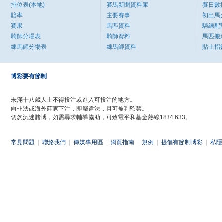
排位表(本地)
賽馬新聞資料庫
賽日數
賠率
主要賽事
初出馬
賽果
馬匹資料
騎練配
騎師分場表
騎師資料
馬匹搬
練馬師分場表
練馬師資料
貼士指
博彩要有節制
未滿十八歲人士不得投注或進入可投注的地方。
向非法或海外莊家下注，即屬違法，且可被判監禁。
切勿沉迷賭博，如需尋求輔導協助，可致電平和基金熱線1834 633。
常見問題
|
聯絡我們
|
傳媒專用區
|
網頁指南
|
規例
|
提倡有節制博彩
|
私隱