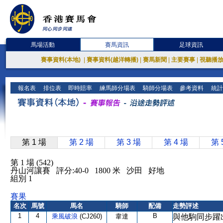
馬場活動
賽馬資訊
足球資訊
賽事資料(本地)
|
賽事資料(越洋轉播)
|
賽馬新聞
|
主要賽事
|
視聽播
報名表
排位表
即時賠率
練馬師分場表
騎師分場表
參考資料
統計
第 1 場
第 2 場
第 3 場
第 4 場
第 
第 1 場 (542)
丹山河讓賽 評分:40-0 1800 米 沙田 好地
組別 1
賽果
名次
馬號
馬名
騎師
配備
走勢評述
1
4
B
乘風破浪
(CJ260)
韋達
與他駒同步躍