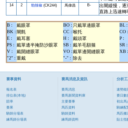
14
2
B-
勁辣椒
(CK244)
馬偉昌
出閘緩慢，逐
直路上迅速轉
B :
BO :
BL :
戴眼罩
只戴單邊眼罩
BK :
CC :
CO 
閘氈
喉托
E :
H :
P :
戴耳塞
戴頭罩
PS :
SB :
SR :
戴單邊半掩防沙眼罩
戴羊毛額箍
V :
VO :
XB 
戴開縫眼罩
戴單邊開縫眼罩
"2" :
"-" :
重戴
除去
賽事資料
賽馬消息及資訊
分析工
報名表
賽馬消息
速勢能
排位表(本地)
賽馬新聞資料庫
賽日數
賠率
主要賽事
初出馬
賽果
馬匹資料
騎練配
騎師分場表
騎師資料
馬匹搬
練馬師分場表
練馬師資料
貼士指