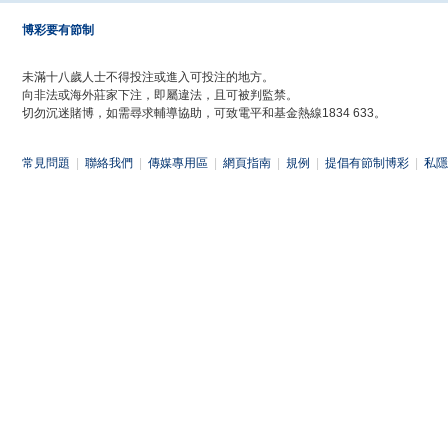
博彩要有節制
未滿十八歲人士不得投注或進入可投注的地方。
向非法或海外莊家下注，即屬違法，且可被判監禁。
切勿沉迷賭博，如需尋求輔導協助，可致電平和基金熱線1834 633。
常見問題
|
聯絡我們
|
傳媒專用區
|
網頁指南
|
規例
|
提倡有節制博彩
|
私隱