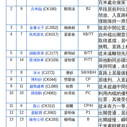
百米處在催策
2
9
B2
兵奇臨
(CK190)
鄭雨滇
早段居前列位
領放。入直路
僅能保持一席
3
3
B
金像太子
(CJ052)
賴維銘
留居中間位置
4
7
XB/TT
快馬當先
(CK017)
梁家俊
自外檔出閘普
取得遮擋，居
挑戰。直路上
5
5
B/TT
綠駿群英
(CJ177)
蔡明紹
從未遠離領先
6
14
P/TT
星域快車
(CK329)
湯智傑
與他駒同步躍
保持同速，未
7
8
SR/XB/H
冰火
(CJ272)
潘頓
直路上居最後
8
1
CP
博利好
(CK044)
勞愛德
居後列。入直
9
11
H
越戰越勇
(CL080)
柏寶
從未超越中間
10
10
PC
煇煌駒
(CH082)
何澤堯
利用內檔的優
位置，其後受
11
6
CP/H
真心
(CK312)
都爾
從未有力一爭
12
12
P1
盈駿寶
(CJ092)
梁明偉
出閘普通，居
13
13
B
確有心得
(CK293)
楊明綸
出閘緩慢，瞬
千米處時被超