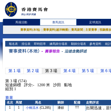
馬場活動
賽馬資訊
足球資訊
賽事資料(本地)
|
賽事資料(越洋轉播)
|
賽馬新聞
|
主要賽事
|
視聽播
報名表
排位表
即時賠率
練馬師分場表
騎師分場表
參考資料
統計
第 1 場
第 2 場
第 3 場
第 4 場
第 5 場
第 6 
第 3 場 (574)
短途錦標 評分:- 1200 米 沙田 黏地
組別 1
賽果
名次
馬號
馬名
騎師
配備
走勢評述
1
1
TT
小橋流水
(CL285)
潘頓
出閘迅速，居