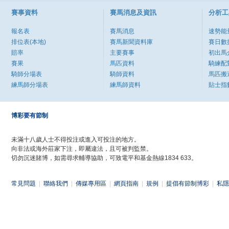
賽事資料
賽馬消息及資訊
分析工
報名表
賽馬消息
速勢能
排位表(本地)
賽馬新聞資料庫
賽日數
賠率
主要賽事
初出馬
賽果
馬匹資料
騎練配
騎師分場表
騎師資料
馬匹搬
練馬師分場表
練馬師資料
貼士指
博彩要有節制
未滿十八歲人士不得投注或進入可投注的地方。
向非法或海外莊家下注，即屬違法，且可被判監禁。
切勿沉迷賭博，如需尋求輔導協助，可致電平和基金熱線1834 633。
常見問題
|
聯絡我們
|
傳媒專用區
|
網頁指南
|
規例
|
提倡有節制博彩
|
私隱