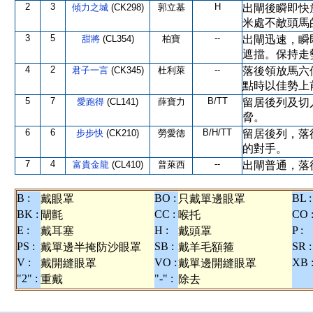
2
3
H
傾力之城
(CK298)
郭立基
出閘後瞬即快
米處不敵頭馬
3
5
--
甜將
(CL354)
柏寶
出閘迅速，瞬
遮擋。保持走
4
2
--
君子一言
(CK345)
杜利萊
落後領放馬六
點時以佳勢上
5
7
B/TT
愛跑得
(CL141)
薛寶力
留居後列及切
脅。
6
6
B/H/TT
步步快
(CK210)
勞愛德
留居後列，落
的對手。
7
4
--
富貴金龍
(CL410)
普萊西
出閘普通，落
B :
BO :
BL :
戴眼罩
只戴單邊眼罩
BK :
CC :
CO 
閘氈
喉托
E :
H :
P :
戴耳塞
戴頭罩
PS :
SB :
SR :
戴單邊半掩防沙眼罩
戴羊毛額箍
V :
VO :
XB 
戴開縫眼罩
戴單邊開縫眼罩
"2" :
"-" :
重戴
除去