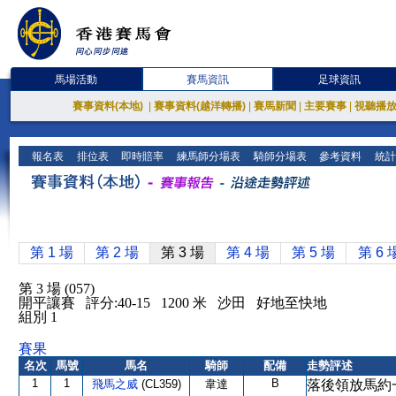
馬場活動
賽馬資訊
足球資訊
賽事資料(本地)
|
賽事資料(越洋轉播)
|
賽馬新聞
|
主要賽事
|
視聽播
報名表
排位表
即時賠率
練馬師分場表
騎師分場表
參考資料
統計
第 1 場
第 2 場
第 3 場
第 4 場
第 5 場
第 6 
第 3 場 (057)
開平讓賽 評分:40-15 1200 米 沙田 好地至快地
組別 1
賽果
名次
馬號
馬名
騎師
配備
走勢評述
1
1
B
飛馬之威
(CL359)
韋達
落後領放馬約