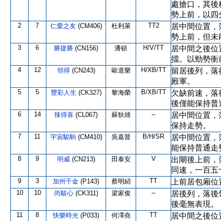
處搶口，其後
勢上前，以四
2
7
TT2
仁愛之友
(CM406)
杜利萊
居中間位置，
勢上前，但未
3
6
H/V/TT
勝捷勝
(CN156)
潘頓
居中間之後位
擋。以勁勢衝
4
12
H/XB/TT
領得
(CN243)
歐道樂
留居後列，落
殿軍。
5
5
B/XB/TT
豐彩人生
(CK327)
黎海榮
欠缺前速，落
後僅能保持普
6
14
--
辣得喜
(CL067)
蘇狄雄
居中間位置，
保持走勢。
7
11
B/H/SR
宇宙駿駒
(CM410)
吳嘉晉
居中間位置，
能保持普通走
8
9
V
明威
(CN213)
田泰安
出閘後上前，
同速，一百五
9
3
TT
加州千金
(P143)
蔡明紹
上前居包廂位
10
10
--
尚駿心
(CK311)
梁家俊
居後列，落後
後毫無表現。
11
8
TT
快樂時光
(P033)
何澤堯
居中間之後位