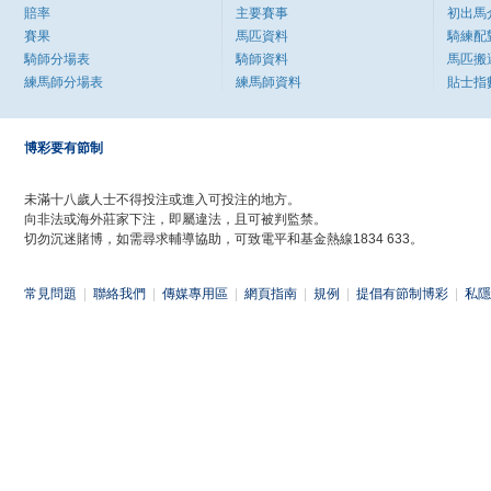
賠率
主要賽事
初出馬
賽果
馬匹資料
騎練配
騎師分場表
騎師資料
馬匹搬
練馬師分場表
練馬師資料
貼士指
博彩要有節制
未滿十八歲人士不得投注或進入可投注的地方。
向非法或海外莊家下注，即屬違法，且可被判監禁。
切勿沉迷賭博，如需尋求輔導協助，可致電平和基金熱線1834 633。
常見問題
|
聯絡我們
|
傳媒專用區
|
網頁指南
|
規例
|
提倡有節制博彩
|
私隱