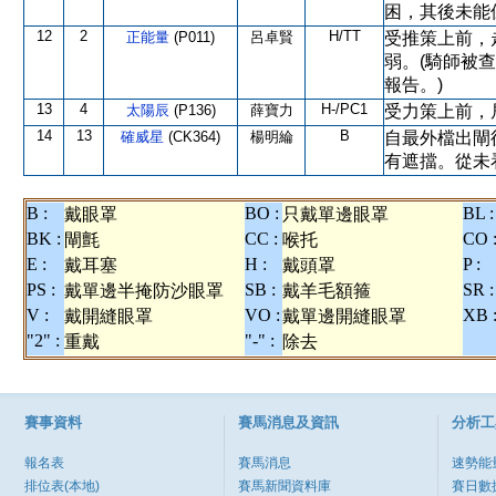
困，其後未能
12
2
H/TT
正能量
(P011)
呂卓賢
受推策上前，
弱。(騎師被
報告。)
13
4
H-/PC1
太陽辰
(P136)
薛寶力
受力策上前，
14
13
B
確威星
(CK364)
楊明綸
自最外檔出閘
有遮擋。從未
B :
BO :
BL :
戴眼罩
只戴單邊眼罩
BK :
CC :
CO 
閘氈
喉托
E :
H :
P :
戴耳塞
戴頭罩
PS :
SB :
SR :
戴單邊半掩防沙眼罩
戴羊毛額箍
V :
VO :
XB 
戴開縫眼罩
戴單邊開縫眼罩
"2" :
"-" :
重戴
除去
賽事資料
賽馬消息及資訊
分析工
報名表
賽馬消息
速勢能
排位表(本地)
賽馬新聞資料庫
賽日數