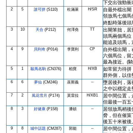
下交出強勁衝
2
5
H/SR
誰可拼
(S110)
杜滿萊
自最外檔出閘
領放馬七個馬
終點時落後頭
3
10
TT
天合
(P212)
何澤堯
出閘笨拙，居
頭馬兩個馬位
能追及頭馬，
4
9
CP
貝利奇
(P014)
李寶利
自外檔出閘，
六個馬位，留
最為接近。(
5
1
H/XB
駿馬名駒
(CN376)
柏寶
如常留力待拼
群外側，以佳
6
6
--
夢仙
(CM246)
巫斯義
墮居後列，落
之中以穩定走
7
2
H/XB1
風花雪月
(P174)
莫雷拉
居中間位置，
但最後一百五
8
3
--
好健康
(P158)
潘頓
居領放馬稍後
脅，但在催策
後五十米被後
9
8
--
城中話題
(CM287)
郭能
居中間位置，