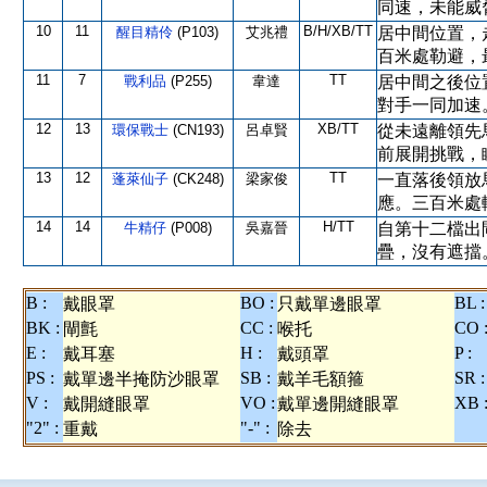
同速，未能威
10
11
B/H/XB/TT
醒目精伶
(P103)
艾兆禮
居中間位置，
百米處勒避，
11
7
TT
戰利品
(P255)
韋達
居中間之後位
對手一同加速
12
13
XB/TT
環保戰士
(CN193)
呂卓賢
從未遠離領先
前展開挑戰，
13
12
TT
蓬萊仙子
(CK248)
梁家俊
一直落後領放
應。三百米處
14
14
H/TT
牛精仔
(P008)
吳嘉晉
自第十二檔出
疊，沒有遮擋
B :
BO :
BL :
戴眼罩
只戴單邊眼罩
BK :
CC :
CO 
閘氈
喉托
E :
H :
P :
戴耳塞
戴頭罩
PS :
SB :
SR :
戴單邊半掩防沙眼罩
戴羊毛額箍
V :
VO :
XB 
戴開縫眼罩
戴單邊開縫眼罩
"2" :
"-" :
重戴
除去