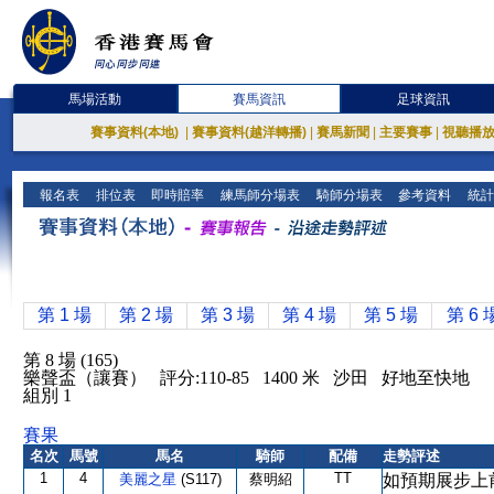
馬場活動
賽馬資訊
足球資訊
賽事資料(本地)
|
賽事資料(越洋轉播)
|
賽馬新聞
|
主要賽事
|
視聽播
報名表
排位表
即時賠率
練馬師分場表
騎師分場表
參考資料
統計
第 1 場
第 2 場
第 3 場
第 4 場
第 5 場
第 6 
第 8 場 (165)
樂聲盃（讓賽） 評分:110-85 1400 米 沙田 好地至快地
組別 1
賽果
名次
馬號
馬名
騎師
配備
走勢評述
1
4
TT
美麗之星
(S117)
蔡明紹
如預期展步上