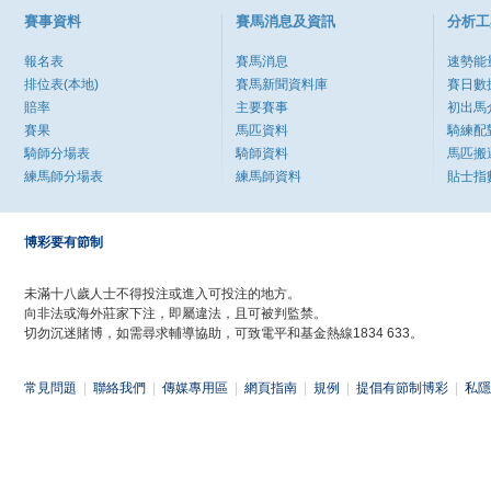
賽事資料
賽馬消息及資訊
分析工
報名表
賽馬消息
速勢能
排位表(本地)
賽馬新聞資料庫
賽日數
賠率
主要賽事
初出馬
賽果
馬匹資料
騎練配
騎師分場表
騎師資料
馬匹搬
練馬師分場表
練馬師資料
貼士指
博彩要有節制
未滿十八歲人士不得投注或進入可投注的地方。
向非法或海外莊家下注，即屬違法，且可被判監禁。
切勿沉迷賭博，如需尋求輔導協助，可致電平和基金熱線1834 633。
常見問題
|
聯絡我們
|
傳媒專用區
|
網頁指南
|
規例
|
提倡有節制博彩
|
私隱