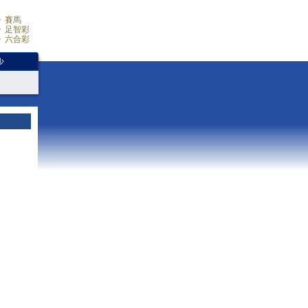
賽馬
足智彩
六合彩
少