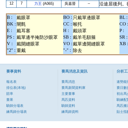
12
7
--
力王
(A065)
吳嘉晉
沿途居後列。
B :
BO :
BL :
戴眼罩
只戴單邊眼罩
BK :
CC :
CO 
閘氈
喉托
E :
H :
P :
戴耳塞
戴頭罩
PS :
SB :
SR :
戴單邊半掩防沙眼罩
戴羊毛額箍
V :
VO :
XB 
戴開縫眼罩
戴單邊開縫眼罩
"2" :
"-" :
重戴
除去
賽事資料
賽馬消息及資訊
分析工
報名表
賽馬消息
速勢能
排位表(本地)
賽馬新聞資料庫
賽日數
賠率
主要賽事
初出馬
賽果
馬匹資料
騎練配
騎師分場表
騎師資料
馬匹搬
練馬師分場表
練馬師資料
貼士指