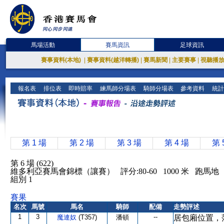
馬場活動
賽馬資訊
足球資訊
賽事資料(本地)
|
賽事資料(越洋轉播)
|
賽馬新聞
|
主要賽事
|
視聽播
報名表
排位表
即時賠率
練馬師分場表
騎師分場表
參考資料
統計
第 1 場
第 2 場
第 3 場
第 4 場
第 
第 6 場 (622)
維多利亞賽馬會錦標（讓賽） 評分:80-60 1000 米 跑馬
組別 1
賽果
名次
馬號
馬名
騎師
配備
走勢評述
1
3
--
魔連奴
(T357)
潘頓
居包廂位置，