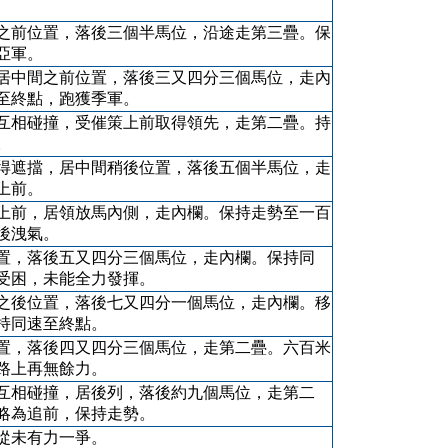
之前位置，落後三個半馬位，沿途走第三疊。保
亞軍。
居中間之前位置，落後三又四分三個馬位，走內
至終點，跑獲季軍。
互相碰撞，受催策上前取得領先，走第二疊。持
。
得遮擋，居中間稍後位置，落後五個半馬位，走
上前。
上前，居領放馬內側，走內欄。保持走勢至一百
後洩氣。
置，落後五又四分三個馬位，走內欄。保持同
受困，未能全力發揮。
之後位置，落後七又四分一個馬位，走內欄。移
持同速至終點。
置，落後四又四分三個馬位，走第二疊。六百米
路上再無餘力。
互相碰撞，居後列，落後約九個馬位，走第二
略為追前，保持走勢。
從未有力一爭。