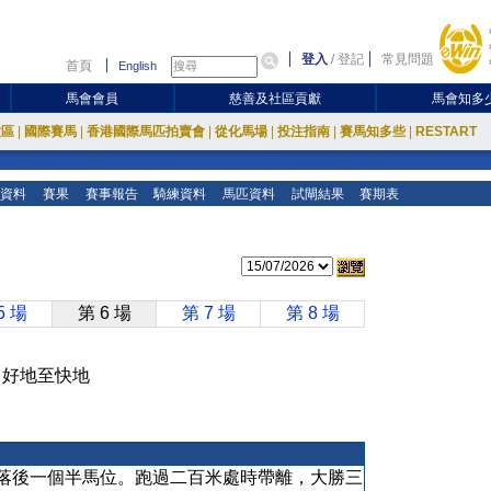
登入
/
登記
常見問題
首頁
English
馬會會員
慈善及社區貢獻
馬會知多
放區
|
國際賽馬
|
香港國際馬匹拍賣會
|
從化馬場
|
投注指南
|
賽馬知多些
|
RESTART
資料
賽果
賽事報告
騎練資料
馬匹資料
試閘結果
賽期表
5 場
第 6 場
第 7 場
第 8 場
地 好地至快地
落後一個半馬位。跑過二百米處時帶離，大勝三