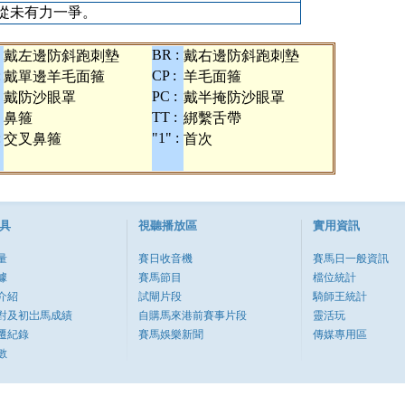
從未有力一爭。
BR :
戴左邊防斜跑刺墊
戴右邊防斜跑刺墊
:
CP :
戴單邊羊毛面箍
羊毛面箍
PC :
戴防沙眼罩
戴半掩防沙眼罩
TT :
鼻箍
綁繫舌帶
:
"1" :
交叉鼻箍
首次
具
視聽播放區
實用資訊
量
賽日收音機
賽馬日一般資訊
據
賽馬節目
檔位統計
介紹
試閘片段
騎師王統計
對及初岀馬成績
自購馬來港前賽事片段
靈活玩
遷紀錄
賽馬娛樂新聞
傳媒專用區
數