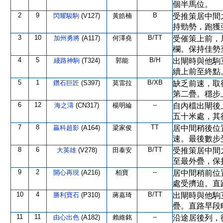
個半馬位。
2
9
B
閃耀駿駒
(V127)
黃皓楠
受推策居中間
持勁勢，跑獲
3
10
B/TT
加州勇將
(A117)
何澤堯
受催策上前，
欄。保持佳勢
4
5
B/H
綫路神駒
(T324)
郭能
出閘時與他駒
續上前至終點
5
1
B/XB
鑽石巨匠
(S397)
莫雷拉
缺乏前速，取
第二疊。穩步
6
12
--
海之濤
(CN317)
楊明綸
自內檔出閘後
五十米處，其
7
8
TT
贏科超影
(A164)
梁家俊
居中間稍後位
速。最後數步
8
6
B/TT
大英雄
(V278)
田泰安
受推策居中間
至最外疊，保
9
2
--
開心再現
(A216)
柏寶
居中間稍前位
處受擠迫。直
10
4
B/TT
勝利寶石
(P310)
蔣嘉琦
出閘時與他駒
疊。直路早段
11
11
--
由心出色
(A182)
賴維銘
沿途居後列，