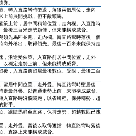
勝券。
迫。轉入直路彎時墮退，落後兩個馬位，走內
米上前展開挑戰，但不敵頭馬。
催策上前，居中間稍前位置，走內欄。入直路時
。最後三百米走勢頗佳，但未能構成威脅。
與領先馬匹並跑，走內欄。轉直路彎時落後一個
時向外移出，取得領先。最後一百米未能保持走
速，沿途受催策。入直路前居中間位置，走外
。以穩定走勢上前，但未能構成威脅。
留後，入直路前留居最後數位。受阻，最後二百
。
，留居中間位置，走外疊。轉直路彎時墮居後
時走最外疊。以普通走勢上前，未能構成威脅。
轉入直路時沿欄競跑，以省腳程。保持穩勢，超
的對手。
位。跟隨馬群至直路，保持走勢，超越數匹已洩
置，走外疊。留後以取得遮擋，轉直路彎時落後
位。直路上未能構成威脅。