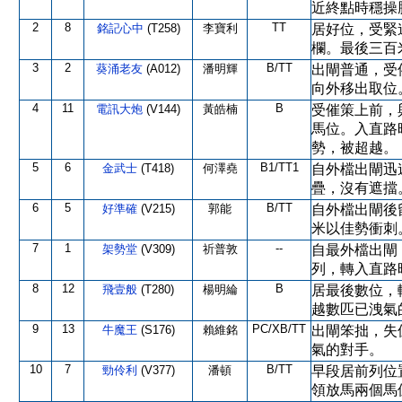
近終點時穩操
2
8
TT
銘記心中
(T258)
李寶利
居好位，受緊
欄。最後三百
3
2
B/TT
葵涌老友
(A012)
潘明輝
出閘普通，受
向外移出取位
4
11
B
電訊大炮
(V144)
黃皓楠
受催策上前，
馬位。入直路
勢，被超越。
5
6
B1/TT1
金武士
(T418)
何澤堯
自外檔出閘迅
疊，沒有遮擋
6
5
B/TT
好準確
(V215)
郭能
自外檔出閘後
米以佳勢衝刺
7
1
--
架勢堂
(V309)
祈普敦
自最外檔出閘
列，轉入直路
8
12
B
飛壹般
(T280)
楊明綸
居最後數位，
越數匹已洩氣
9
13
PC/XB/TT
牛魔王
(S176)
賴維銘
出閘笨拙，失
氣的對手。
10
7
B/TT
勁伶利
(V377)
潘頓
早段居前列位
領放馬兩個馬