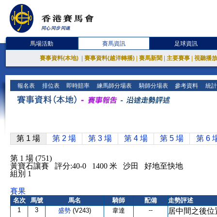
馬場活動
賽馬資訊
足球資訊
賽事資料(本地)
|
賽事資料(越洋轉播)
|
賽馬新聞
|
主要賽事
|
視聽播
報名表
排位表
即時賠率
練馬師分場表
騎師分場表
參考資料
統計
第 1 場
第 2 場
第 3 場
第 4 場
第 5 場
第 6 
第 1 場 (751)
黃寶石讓賽 評分:40-0 1400 米 沙田 好地至快地
組別 1
賽果
名次
馬號
馬名
騎師
配備
走勢評述
1
3
--
盛勢
(V243)
韋達
居中間之後位