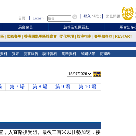
登入
/
登記
常見問題
首頁
English
馬會會員
慈善及社區貢獻
馬會知多
放區
|
國際賽馬
|
香港國際馬匹拍賣會
|
從化馬場
|
投注指南
|
賽馬知多些
|
RESTART
資料
賽果
賽事報告
騎練資料
馬匹資料
試閘結果
賽期表
場
第 7 場
第 8 場
第 9 場
第 10 場
置，入直路後受阻。最後三百米以佳勢加速，接