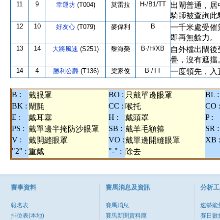
11
9
H-/B1/TT
幸運坊
(T004)
莫雷拉
出閘普通，居
騎師被查詢此
12
10
B
好友心
(T079)
麥偉利
一千米處受催
即再無餘力。
13
14
B-/H/XB
大將風速
(S251)
黎海榮
自外檔出閘後
疊，沒有遮擋
14
4
B-/TT
勝利公爵
(T136)
梁家俊
一度領先，入
B :
BO :
BL :
戴眼罩
只戴單邊眼罩
BK :
CC :
CO 
閘氈
喉托
E :
H :
P :
戴耳塞
戴頭罩
PS :
SB :
SR :
戴單邊半掩防沙眼罩
戴羊毛額箍
V :
VO :
XB 
戴開縫眼罩
戴單邊開縫眼罩
"2" :
"-" :
重戴
除去
賽事資料
賽馬消息及資訊
分析工
報名表
賽馬消息
速勢能
排位表(本地)
賽馬新聞資料庫
賽日數