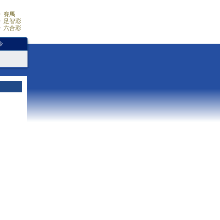
賽馬
足智彩
六合彩
少