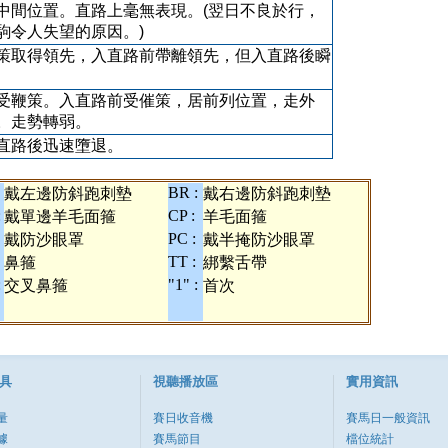
中間位置。直路上毫無表現。(翌日不良於行，
駒令人失望的原因。)
策取得領先，入直路前帶離領先，但入直路後瞬
受鞭策。入直路前受催策，居前列位置，走外
。走勢轉弱。
直路後迅速墮退。
BR :
戴左邊防斜跑刺墊
戴右邊防斜跑刺墊
:
CP :
戴單邊羊毛面箍
羊毛面箍
PC :
戴防沙眼罩
戴半掩防沙眼罩
TT :
鼻箍
綁繫舌帶
:
"1" :
交叉鼻箍
首次
具
視聽播放區
實用資訊
量
賽日收音機
賽馬日一般資訊
據
賽馬節目
檔位統計