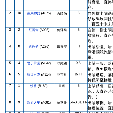
於窘境。直路
利。
2
10
B
贏馬神器
(A075)
黃皓楠
自外檔出閘迅
領放馬展開挑
一百五十米未
3
2
B
紅麗舍
(A005)
何澤堯
自第一檔出閘
省腳程。直路
近。
4
8
H
喜歡盈
(A276)
田泰安
出閘緩慢。居
彎沿欄競跑節
軍。
5
4
XB
君子承諾
(V042)
賴維銘
出閘一般。落
鬆。直至接近
6
5
B/TT
醒目再臨
(A314)
莫雷拉
出閘迅速。落
持穩勢至接近
7
1
B
悅裕
(B189)
韋達
出閘稍慢。居
跑，入直路時
告。）
8
9
SR/XB1/TT-
新界之星
(A081)
蘇狄雄
出閘笨拙。居
接近位置。直