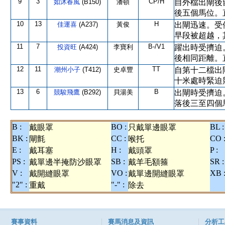
9
3
CP/H
如沐春風
(B150)
潘頓
自外檔出閘後
後五個馬位。
10
13
H
佳運喜
(A237)
黃俊
出閘迅速。受
早段被超越，
11
7
B-/V1
投資旺
(A424)
李寶利
躍出時受擠迫
後相同距離。
12
11
TT
潮州小子
(T412)
史卓豐
自第十二檔出
十米處時緊迫
13
6
B
競駿飛鷹
(B292)
貝湯美
出閘時受擠迫
落後三至四個
B :
BO :
BL :
戴眼罩
只戴單邊眼罩
BK :
CC :
CO 
閘氈
喉托
E :
H :
P :
戴耳塞
戴頭罩
PS :
SB :
SR :
戴單邊半掩防沙眼罩
戴羊毛額箍
V :
VO :
XB 
戴開縫眼罩
戴單邊開縫眼罩
"2" :
"-" :
重戴
除去
賽事資料
賽馬消息及資訊
分析工