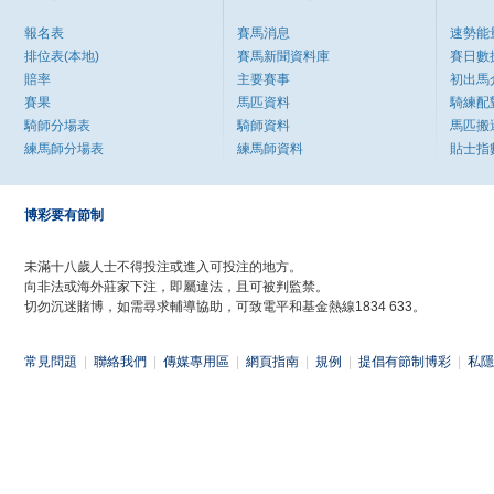
報名表
賽馬消息
速勢能
排位表(本地)
賽馬新聞資料庫
賽日數
賠率
主要賽事
初出馬
賽果
馬匹資料
騎練配
騎師分場表
騎師資料
馬匹搬
練馬師分場表
練馬師資料
貼士指
博彩要有節制
未滿十八歲人士不得投注或進入可投注的地方。
向非法或海外莊家下注，即屬違法，且可被判監禁。
切勿沉迷賭博，如需尋求輔導協助，可致電平和基金熱線1834 633。
常見問題
|
聯絡我們
|
傳媒專用區
|
網頁指南
|
規例
|
提倡有節制博彩
|
私隱