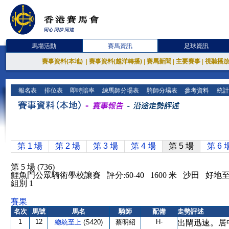
馬場活動
賽馬資訊
足球資訊
賽事資料(本地)
|
賽事資料(越洋轉播)
|
賽馬新聞
|
主要賽事
|
視聽播
報名表
排位表
即時賠率
練馬師分場表
騎師分場表
參考資料
統計
第 1 場
第 2 場
第 3 場
第 4 場
第 5 場
第 6 
第 5 場 (736)
鯉魚門公眾騎術學校讓賽 評分:60-40 1600 米 沙田 好地
組別 1
賽果
名次
馬號
馬名
騎師
配備
走勢評述
1
12
H-
總統至上
(S420)
蔡明紹
出閘迅速。居