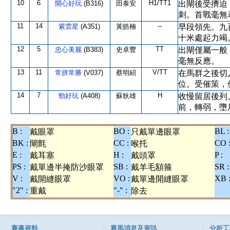
10
6
H1/TT1
開心好玩
(B316)
田泰安
出閘後受擠迫
刺。首戰毫無
11
14
--
紫雲星
(A351)
黃皓楠
早段領先。九
十米處起力竭
12
5
TT
忠心美麗
(B383)
史卓豐
出閘僅屬一般
毫無反應。
13
11
V/TT
常拼常勝
(V037)
蔡明紹
在馬群之後切
位。受催策，
14
7
H
勁好玩
(A408)
蘇狄雄
收慢留居後列
前，轉弱，墮
B :
BO :
BL :
戴眼罩
只戴單邊眼罩
BK :
CC :
CO 
閘氈
喉托
E :
H :
P :
戴耳塞
戴頭罩
PS :
SB :
SR :
戴單邊半掩防沙眼罩
戴羊毛額箍
V :
VO :
XB 
戴開縫眼罩
戴單邊開縫眼罩
"2" :
"-" :
重戴
除去
賽事資料
賽馬消息及資訊
分析工