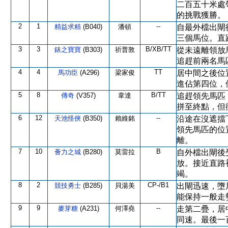
二百五十米處
的挑戰獲勝。
2
1
--
精益求精
(B040)
潘頓
自最外檔出閘
三個馬位。直
3
3
B/XB/TT
錶之寶寶
(B303)
祈普敦
從未遠離領放
追趕前兩名馬
4
4
TT
馬功臣
(A296)
梁家俊
居中間之後位
進佔第四位，
5
8
B/TT
傳奇
(V357)
韋達
追趕領先馬匹
拼至終點，但
6
12
--
天池怪俠
(B350)
賴維銘
沿途在沒遮擋
領先馬匹的位
離。
7
10
B
薈力之城
(B280)
莫雷拉
自外檔出閘後
放。接近直路
竭。
8
2
CP-/B1
競技勇士
(B285)
貝湯美
出閘迅速，墮
能保持一般走
9
9
--
麥芽糖
(A231)
何澤堯
走第二疊，居
同速。最後一