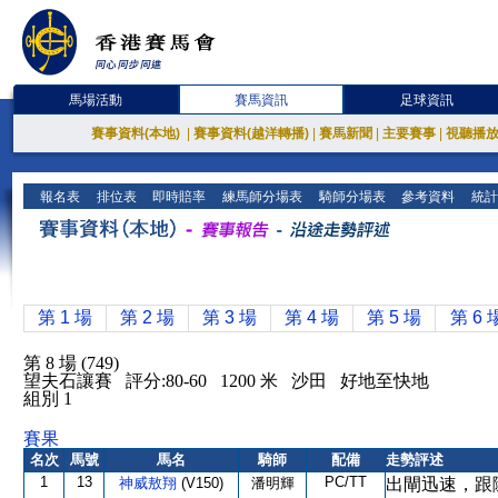
馬場活動
賽馬資訊
足球資訊
賽事資料(本地)
|
賽事資料(越洋轉播)
|
賽馬新聞
|
主要賽事
|
視聽播
報名表
排位表
即時賠率
練馬師分場表
騎師分場表
參考資料
統計
第 1 場
第 2 場
第 3 場
第 4 場
第 5 場
第 6 
第 8 場 (749)
望夫石讓賽 評分:80-60 1200 米 沙田 好地至快地
組別 1
賽果
名次
馬號
馬名
騎師
配備
走勢評述
1
13
PC/TT
神威敖翔
(V150)
潘明輝
出閘迅速，跟