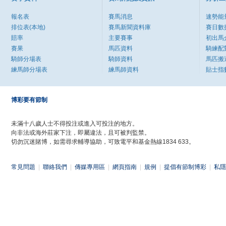
報名表
賽馬消息
速勢能
排位表(本地)
賽馬新聞資料庫
賽日數
賠率
主要賽事
初出馬
賽果
馬匹資料
騎練配
騎師分場表
騎師資料
馬匹搬
練馬師分場表
練馬師資料
貼士指
博彩要有節制
未滿十八歲人士不得投注或進入可投注的地方。
向非法或海外莊家下注，即屬違法，且可被判監禁。
切勿沉迷賭博，如需尋求輔導協助，可致電平和基金熱線1834 633。
常見問題
|
聯絡我們
|
傳媒專用區
|
網頁指南
|
規例
|
提倡有節制博彩
|
私隱