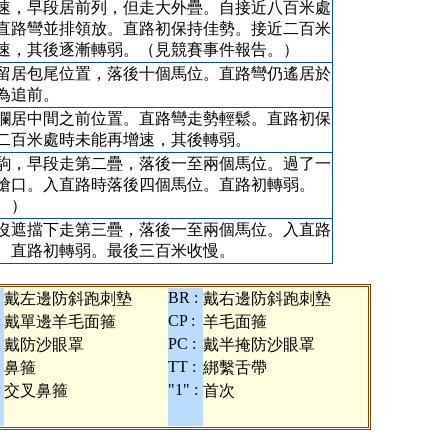
速，早段居前列，但走大外疊。自接近八百米處
直路彎並排領放。直路初保持佳勢。接近二百米
速，其後逐漸轉弱。（見競賽事件報告。）
留居包尾位置，落後十個馬位。直路彎仍遙居於
為追前。
欄居中間之前位置。直路彎走勢輕鬆。直路初保
二百米處時未能再增速，其後轉弱。
駒，早段走第二疊，落後一至兩個馬位。過了一
搶口。入直路時落後四個馬位。直路初轉弱。
。）
沒遮擋下走第三疊，落後一至兩個馬位。入直路
。直路初轉弱。最後三百米收慢。
BR :
戴左邊防斜跑刺墊
戴右邊防斜跑刺墊
:
CP :
戴單邊羊毛面箍
羊毛面箍
PC :
戴防沙眼罩
戴半掩防沙眼罩
TT :
鼻箍
綁繫舌帶
:
"1" :
交叉鼻箍
首次