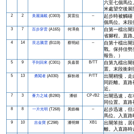
六至七個馬位
米處望空後展
2
2
--
美麗滿載
(C003)
莫雷拉
起步時被觸碰
個馬位。末段
3
7
H
百步穿雲
(A165)
何澤堯
自第一檔出閘
省腳程。直路
4
14
--
艮志騰雲
(B119)
蔡明紹
自第十檔出閘
戰。保持佳勢
報告。）
5
9
B/TT
手到回來
(C001)
吳嘉晉
自第九檔出閘
置。末段衝刺
5
13
P/TT
勇闖者
(A030)
蘇狄雄
出閘稍慢，走
同距離。直路
近。
7
3
CP-/B2
薈力之城
(B280)
潘頓
出閘迅速，在
同位置。直路
8
8
--
一片光明
(T268)
黃皓楠
起步迅速，但
馬位。入直路
9
10
XB1
吉金寶
(C298)
潘明輝
出閘笨拙，居
離。入直路時