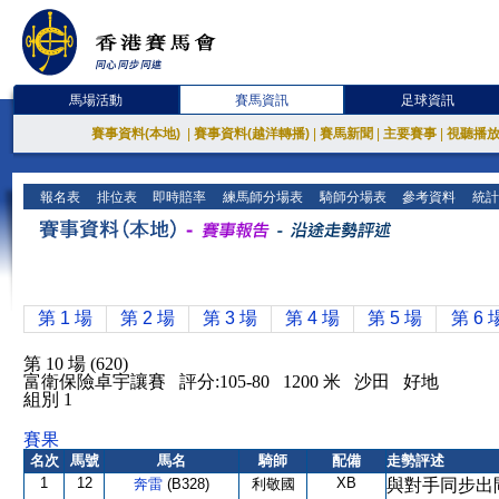
馬場活動
賽馬資訊
足球資訊
賽事資料(本地)
|
賽事資料(越洋轉播)
|
賽馬新聞
|
主要賽事
|
視聽播
報名表
排位表
即時賠率
練馬師分場表
騎師分場表
參考資料
統計
第 1 場
第 2 場
第 3 場
第 4 場
第 5 場
第 6 
第 10 場 (620)
富衛保險卓宇讓賽 評分:105-80 1200 米 沙田 好地
組別 1
賽果
名次
馬號
馬名
騎師
配備
走勢評述
1
12
XB
奔雷
(B328)
利敬國
與對手同步出