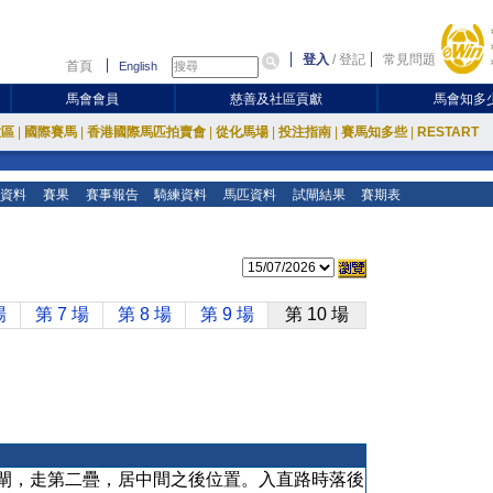
登入
/
登記
常見問題
首頁
English
馬會會員
慈善及社區貢獻
馬會知多
放區
|
國際賽馬
|
香港國際馬匹拍賣會
|
從化馬場
|
投注指南
|
賽馬知多些
|
RESTART
資料
賽果
賽事報告
騎練資料
馬匹資料
試閘結果
賽期表
場
第 7 場
第 8 場
第 9 場
第 10 場
閘，走第二疊，居中間之後位置。入直路時落後