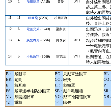
10
1
B/TT
加州福星
(A415)
黃俊
自外檔出閘迅
起走第二疊。
處時未能再增
11
11
--
旺旺龍
(C294)
松岡正海
自外檔出閘後
後。直路上略
12
6
--
電訊兄弟
(B243)
梁家俊
出閘迅速，沿
持佳勢。接近
13
4
XB1
慈愛恩典
(C296)
田泰安
起步時觸碰他
千米處後跑來
（氣管內有血
14
5
V/TT
小鳥敖翔
(B069)
莫艾誠
出閘普通，在
時未能再增速
B :
BO :
BL :
戴眼罩
只戴單邊眼罩
BK :
CC :
CO 
閘氈
喉托
E :
H :
P :
戴耳塞
戴頭罩
PS :
SB :
SR :
戴單邊半掩防沙眼罩
戴羊毛額箍
V :
VO :
XB 
戴開縫眼罩
戴單邊開縫眼罩
"2" :
"-" :
重戴
除去