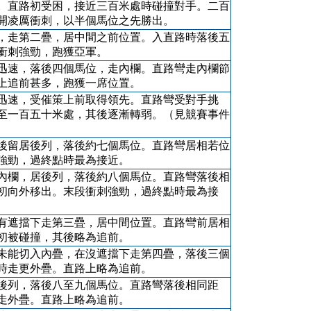
。直路初受困，接近三百米處時碰撞對手。二百
開凌厲衝刺，以半個馬位之先勝出。
，走第二疊，居中間之前位置。入直路時落後五
衝刺強勁，跑獲亞軍。
迅速，落後四個馬位，走內欄。直路彎走內欄節
上追前甚多，跑獲一席位置。
迅速，受催策上前取得領先。直路彎受對手挑
至一百五十米處，其後逐漸轉弱。（見競賽事件
後留居後列，落後約七個馬位。直路彎居相若位
強勁，過終點時最為接近。
內欄，居後列，落後約八個馬位。直路彎落後相
初向外移出。末段衝刺強勁，過終點時最為接
有遮擋下走第三疊，居中間位置。直路彎前居相
初被碰撞，其後略為追前。
未能切入內疊，在沒遮擋下走第四疊，落後三個
時走更外疊。直路上略為追前。
後列，落後八至九個馬位。直路彎落後相同距
走外疊。直路上略為追前。