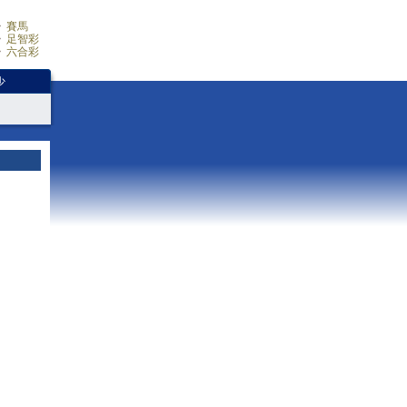
賽馬
足智彩
六合彩
少