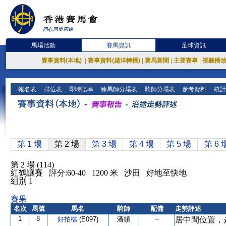
馬場活動
賽馬資訊
足球資訊
賽事資料(本地)
|
賽事資料(越洋轉播)
|
賽馬新聞
|
主要賽事
|
視聽播
報名表
排位表
即時賠率
練馬師分場表
騎師分場表
參考資料
統計
第 1 場
第 2 場
第 3 場
第 4 場
第 5 場
第 6 
第 2 場 (114)
紅鶴讓賽 評分:60-40 1200 米 沙田 好地至快地
組別 1
賽果
名次
馬號
馬名
騎師
配備
走勢評述
1
8
--
好拍檔
(E097)
潘頓
居中間位置，