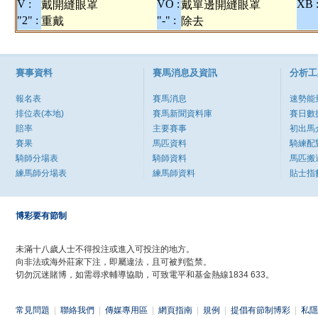
V :
VO :
XB 
戴開縫眼罩
戴單邊開縫眼罩
"2" :
"-" :
重戴
除去
賽事資料
賽馬消息及資訊
分析工
報名表
賽馬消息
速勢能
排位表(本地)
賽馬新聞資料庫
賽日數
賠率
主要賽事
初出馬
賽果
馬匹資料
騎練配
騎師分場表
騎師資料
馬匹搬
練馬師分場表
練馬師資料
貼士指
博彩要有節制
未滿十八歲人士不得投注或進入可投注的地方。
向非法或海外莊家下注，即屬違法，且可被判監禁。
切勿沉迷賭博，如需尋求輔導協助，可致電平和基金熱線1834 633。
常見問題
|
聯絡我們
|
傳媒專用區
|
網頁指南
|
規例
|
提倡有節制博彩
|
私隱