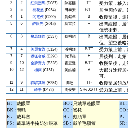
2
2
TT
紅鬃烈馬
(D087)
陳嘉熙
受力策，移入
3
5
H/TT
桃花盛
(D234)
田泰安
居包廂位置。
4
1
B
閃電俠
(C099)
賀銘年
收慢留後，走
5
6
--
醉眼光
(G018)
莫雷拉
出閘緩慢，居
佳勢衝刺。
6
3
B
飛馬輝煌
(D337)
蔡明紹
出閘緩慢，居
位。望空後略
7
4
B/TT
美麗友盈
(C124)
潘明輝
受力策上前，
7
7
H
獵狐者威
(E296)
何澤堯
居後列，走第
9
10
B/TT
金牌實力
(E328)
霍宏聲
收慢留後，走
10
12
V
極爽
(C131)
黃皓楠
大部分途程居
可。
11
9
TT-
驛驛其達
(E284)
薛恩
收慢留居領放
12
11
SR-/B1/TT
峰爭
(D472)
周俊樂
受力策上前，
B :
BO :
BL :
戴眼罩
只戴單邊眼罩
BK :
CC :
CO 
閘氈
喉托
E :
H :
P :
戴耳塞
戴頭罩
PS :
SB :
SR :
戴單邊半掩防沙眼罩
戴羊毛額箍