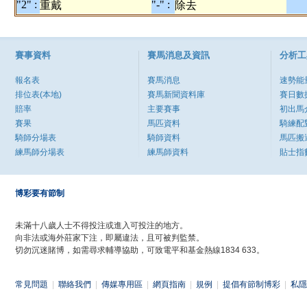
"2" :
"-" :
重戴
除去
賽事資料
賽馬消息及資訊
分析工
報名表
賽馬消息
速勢能
排位表(本地)
賽馬新聞資料庫
賽日數
賠率
主要賽事
初出馬
賽果
馬匹資料
騎練配
騎師分場表
騎師資料
馬匹搬
練馬師分場表
練馬師資料
貼士指
博彩要有節制
未滿十八歲人士不得投注或進入可投注的地方。
向非法或海外莊家下注，即屬違法，且可被判監禁。
切勿沉迷賭博，如需尋求輔導協助，可致電平和基金熱線1834 633。
常見問題
|
聯絡我們
|
傳媒專用區
|
網頁指南
|
規例
|
提倡有節制博彩
|
私隱