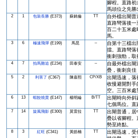
腳程。直路初
馬頭位之先勝
2
1
TT
包裝長勝
(E373)
蘇銘倫
自外檔出閘普
直路彎落後一
百二十五米處
馬。
3
6
--
極速飛彈
(E199)
馬昆
自第十三檔出
擋。直路彎落
衝刺強勁，取
4
7
--
拍馬難追
(E234)
田泰安
自最外檔出閘
疊，衝刺良佳
5
2
CP/XB
利害了
(C367)
陳嘉熙
出閘迅速，落
收慢避開對手
空。三百米處
6
13
B/TT
蝦餃燒賣
(E147)
楊明綸
出閘時向外斜
七個馬位。直
7
14
TT
旋風飛影
(E300)
莫雷拉
出閘普通，居
疊以省腳程。
勢至終點。
8
3
TT
紅旺
(C341)
黃皓楠
出閘迅速，受