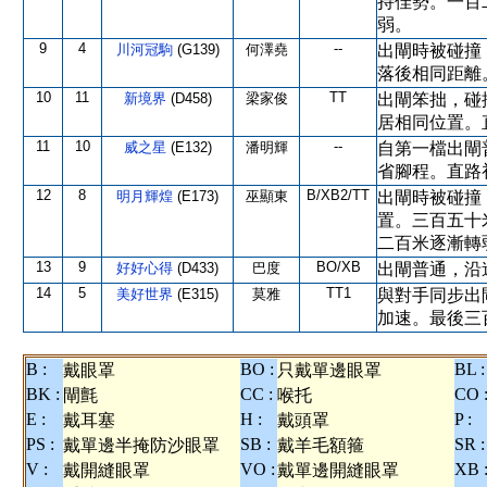
持佳勢。一百
弱。
9
4
--
川河冠駒
(G139)
何澤堯
出閘時被碰撞
落後相同距離
10
11
TT
新境界
(D458)
梁家俊
出閘笨拙，碰
居相同位置。
11
10
--
威之星
(E132)
潘明輝
自第一檔出閘
省腳程。直路
12
8
B/XB2/TT
明月輝煌
(E173)
巫顯東
出閘時被碰撞
置。三百五十
二百米逐漸轉
13
9
BO/XB
好好心得
(D433)
巴度
出閘普通，沿
14
5
TT1
美好世界
(E315)
莫雅
與對手同步出
加速。最後三
B :
BO :
BL :
戴眼罩
只戴單邊眼罩
BK :
CC :
CO 
閘氈
喉托
E :
H :
P :
戴耳塞
戴頭罩
PS :
SB :
SR :
戴單邊半掩防沙眼罩
戴羊毛額箍
V :
VO :
XB 
戴開縫眼罩
戴單邊開縫眼罩