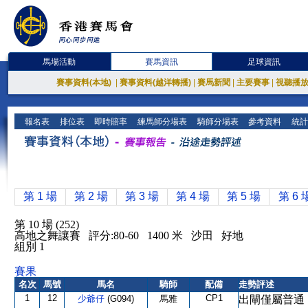
馬場活動
賽馬資訊
足球資訊
賽事資料(本地)
|
賽事資料(越洋轉播)
|
賽馬新聞
|
主要賽事
|
視聽播
報名表
排位表
即時賠率
練馬師分場表
騎師分場表
參考資料
統計
第 1 場
第 2 場
第 3 場
第 4 場
第 5 場
第 6 
第 10 場 (252)
高地之舞讓賽 評分:80-60 1400 米 沙田 好地
組別 1
賽果
名次
馬號
馬名
騎師
配備
走勢評述
1
12
CP1
少爺仔
(G094)
馬雅
出閘僅屬普通