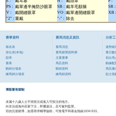
E :
H :
P :
戴耳塞
戴頭罩
PS :
SB :
SR :
戴單邊半掩防沙眼罩
戴羊毛額箍
V :
VO :
XB 
戴開縫眼罩
戴單邊開縫眼罩
"2" :
"-" :
重戴
除去
賽事資料
賽馬消息及資訊
分析工
報名表
賽馬消息
速勢能
排位表(本地)
賽馬新聞資料庫
賽日數
賠率
主要賽事
初出馬
賽果
馬匹資料
騎練配
騎師分場表
騎師資料
馬匹搬
練馬師分場表
練馬師資料
貼士指
博彩要有節制
未滿十八歲人士不得投注或進入可投注的地方。
向非法或海外莊家下注，即屬違法，且可被判監禁。
切勿沉迷賭博，如需尋求輔導協助，可致電平和基金熱線1834 633。