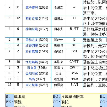
持佳勢，以兩
2
11
--
電子寶貝
(E088)
希威森
居中間位置，
獲亞軍。
3
12
TT
精算赤焰
(E258)
波健士
居中間之後位
路上以佳勢衝
4
6
B1/TT
神朗金剛
(D177)
田泰安
居領放馬之後
避。保持佳勢
5
9
B
雪茄之友
(D299)
賀銘年
受催策上前，
6
4
XB
紅磚閃耀
(E405)
班德禮
居後列，走第
7
2
B/H
妙算騰飛
(C519)
潘明輝
居中間之後位
閃，其後保持
8
10
CP/TT-
怪獸媽媽
(D408)
巫顯東
受催策上前領
9
3
CP/TT
添有運
(E268)
莫雷拉
居中間之後位
10
7
B/SR
金期莊家
(D342)
巴度
居中間位置，
11
1
H/XB
高高
(D397)
霍宏聲
居後列，走內
12
5
B-/V1
東方繁華
(D232)
何澤堯
居後列，直路
B :
BO :
BL :
戴眼罩
只戴單邊眼罩
BK :
CC :
CO 
閘氈
喉托