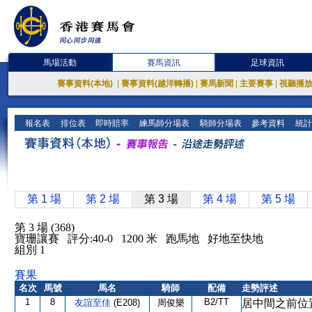
馬場活動
賽馬資訊
足球資訊
賽事資料(本地)
|
賽事資料(越洋轉播)
|
賽馬新聞
|
主要賽事
|
視聽播
報名表
排位表
即時賠率
練馬師分場表
騎師分場表
參考資料
統計
第 1 場
第 2 場
第 3 場
第 4 場
第 5 場
第 3 場 (368)
寶珊讓賽 評分:40-0 1200 米 跑馬地 好地至快地
組別 1
賽果
名次
馬號
馬名
騎師
配備
走勢評述
1
8
B2/TT
友誼至佳
(E208)
周俊樂
居中間之前位