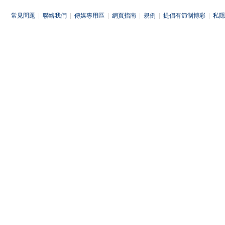
常見問題
|
聯絡我們
|
傳媒專用區
|
網頁指南
|
規例
|
提倡有節制博彩
|
私隱