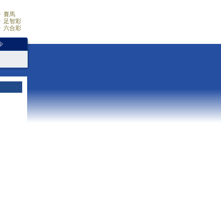
賽馬
足智彩
六合彩
少