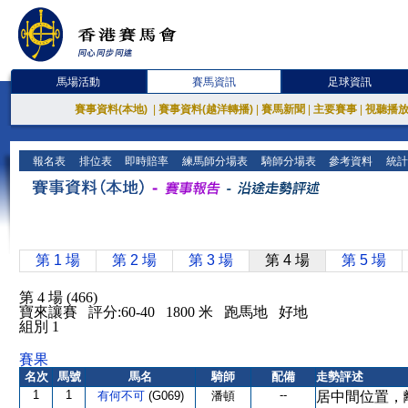
馬場活動
賽馬資訊
足球資訊
賽事資料(本地)
|
賽事資料(越洋轉播)
|
賽馬新聞
|
主要賽事
|
視聽播
報名表
排位表
即時賠率
練馬師分場表
騎師分場表
參考資料
統計
第 1 場
第 2 場
第 3 場
第 4 場
第 5 場
第 4 場 (466)
寶來讓賽 評分:60-40 1800 米 跑馬地 好地
組別 1
賽果
名次
馬號
馬名
騎師
配備
走勢評述
1
1
--
有何不可
(G069)
潘頓
居中間位置，