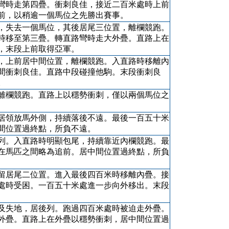
彎時走第四疊。衝刺良佳，接近二百米處時上前
前，以稍逾一個馬位之先勝出賽事。
，失去一個馬位，其後居尾三位置，離欄競跑。
時移至第三疊。轉直路彎時走大外疊。直路上在
，末段上前取得亞軍。
，上前居中間位置，離欄競跑。入直路時移離內
間衝刺良佳。直路中段碰撞他駒。末段衝刺良
。
離欄競跑。直路上以穩勢衝刺，僅以兩個馬位之
居領放馬外側，持續落後不遠。最後一百五十米
間位置過終點，所負不遠。
列。入直路時明顯包尾，持續靠近內欄競跑。最
在馬匹之間略為追前。居中間位置過終點，所負
留居尾二位置。進入最後四百米時移離內疊。接
處時受困。一百五十米處進一步向外移出。末段
及失地，居後列。跑過四百米處時被迫走外疊。
外疊。直路上在外疊以穩勢衝刺，居中間位置過