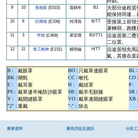
終點。
9
10
B1
熹柏龍
(E015)
賀銘年
大部分途程居
能保持同速，
10
8
B/TT
日輝煌
(E339)
何澤堯
受推策上前領
著轉弱，跑獲
11
3
B2/TT1
甲烷
(C469)
霍宏聲
沿途居第二疊
二位置。
12
11
H/TT
青工精神
(E231)
楊明綸
沿途居領先馬
氣，其後在直
B :
BO :
BL :
戴眼罩
只戴單邊眼罩
BK :
CC :
CO 
閘氈
喉托
E :
H :
P :
戴耳塞
戴頭罩
PS :
SB :
SR :
戴單邊半掩防沙眼罩
戴羊毛額箍
V :
VO :
XB 
戴開縫眼罩
戴單邊開縫眼罩
"2" :
"-" :
重戴
除去
賽事資料
賽馬消息及資訊
分析工