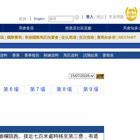
登入
/
登記
常見問題
首頁
English
馬會會員
慈善及社區貢獻
馬會知多
放區
|
國際賽馬
|
香港國際馬匹拍賣會
|
從化馬場
|
投注指南
|
賽馬知多些
|
RESTART
資料
賽果
賽事報告
騎練資料
馬匹資料
試閘結果
賽期表
第 6 場
第 7 場
第 8 場
第 9 場
離欄競跑。接近七百米處時移至第三疊，有遮