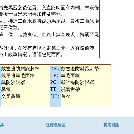
領先馬匹之後位置。入直路時固守內欄。末段僅
最後一百米未能再加速及轉弱。
先。接近二百米處時被頭馬超越。最後二百米顯
尾三位置。
第二位，走勢良佳。直路上無甚表現，轉弱至尾
匹外側，在沒有遮擋下走第三疊。入直路前洩
路上嚴重轉弱，遙遙包尾而回。
BR :
戴左邊防斜跑刺墊
戴右邊防斜跑刺墊
:
CP :
戴單邊羊毛面箍
羊毛面箍
PC :
戴防沙眼罩
戴半掩防沙眼罩
TT :
鼻箍
綁繫舌帶
:
"1" :
交叉鼻箍
首次
具
視聽播放區
實用資訊