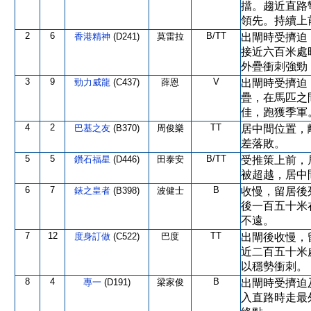
擋。趨近直路
領先。持續上
2
6
B/TT
香港精神
(D241)
莫雷拉
出閘時受擠迫
接近六百米處
外疊衝刺強勁
3
9
V
勁力威龍
(C437)
薛恩
出閘時受擠迫
疊，在馬匹之
佳，跑獲季軍
4
2
TT
巴基之友
(B370)
周俊樂
居中間位置，
差落敗。
5
5
B/TT
鑽石福星
(D446)
田泰安
受推策上前，
被超越，居中
6
7
B
錶之皇者
(B398)
波健士
收慢，留居後
後一百五十米
不遠。
7
12
TT
度身訂做
(C522)
巴度
出閘後收慢，
近二百五十米
以穩勢衝刺。
8
4
B
專一
(D191)
梁家俊
出閘時受擠迫
入直路時走最