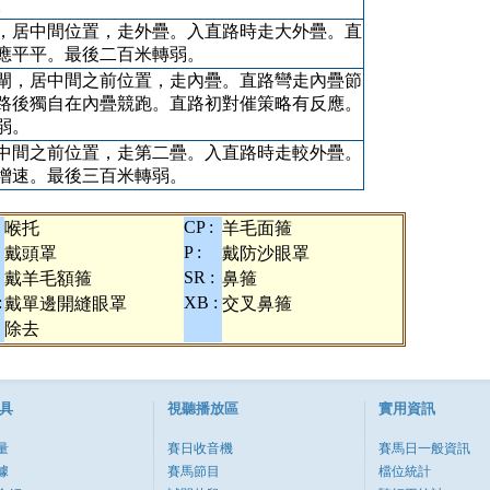
。
，居中間位置，走外疊。入直路時走大外疊。直
應平平。最後二百米轉弱。
閘，居中間之前位置，走內疊。直路彎走內疊節
路後獨自在內疊競跑。直路初對催策略有反應。
弱。
中間之前位置，走第二疊。入直路時走較外疊。
增速。最後三百米轉弱。
CP :
喉托
羊毛面箍
P :
戴頭罩
戴防沙眼罩
SR :
戴羊毛額箍
鼻箍
:
XB :
戴單邊開縫眼罩
交叉鼻箍
除去
具
視聽播放區
實用資訊
量
賽日收音機
賽馬日一般資訊
據
賽馬節目
檔位統計