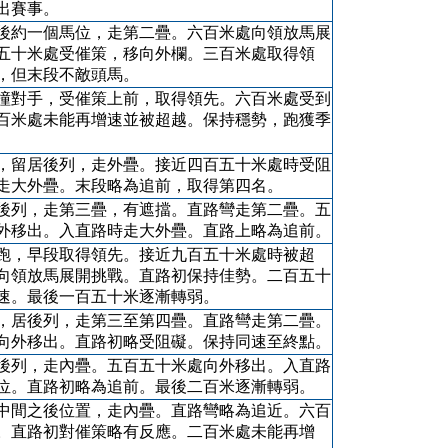
出賽事。
後約一個馬位，走第二疊。六百米處向領放馬展
五十米處受催策，移向外欄。三百米處取得領
，但末段不敵頭馬。
撞對手，受催策上前，取得領先。六百米處受到
百米處未能再增速並被超越。保持穩勢，跑獲季
，留居後列，走外疊。接近四百五十米處時受阻
走大外疊。末段略為追前，取得第四名。
後列，走第三疊，有遮擋。直路彎走第二疊。五
外移出。入直路時走大外疊。直路上略為追前。
跑，早段取得領先。接近九百五十米處時被超
向領放馬展開挑戰。直路初保持佳勢。二百五十
速。最後一百五十米逐漸轉弱。
，居後列，走第三至第四疊。直路彎走第二疊。
向外移出。直路初略受阻礙。保持同速至終點。
後列，走內疊。五百五十米處向外移出。入直路
位。直路初略為追前。最後二百米逐漸轉弱。
中間之後位置，走內疊。直路彎略為追近。六百
。直路初對催策略有反應。二百米處未能再增