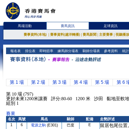
馬場活動
賽馬資訊
足球資訊
賽事資料(本地)
|
賽事資料(越洋轉播)
|
賽馬新聞
|
主要賽事
|
視聽播
報名表
排位表
即時賠率
練馬師分場表
騎師分場表
參考資料
統計
第 1 場
第 2 場
第 3 場
第 4 場
第 5 場
第 6 
第 10 場 (797)
更好未來1200米讓賽 評分:80-60 1200 米 沙田 黏地至軟
組別 1
賽果
名次
馬號
馬名
騎師
配備
走勢評述
1
6
E
電源之駒
(E301)
巴度
留居包尾位置