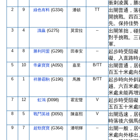
衝刺凌厲，勝
2
9
TT
綠色有料
(G334)
潘頓
出閘普通，落
開挑戰。四百
先。保持佳勢
3
4
--
識贏
(G275)
莫雷拉
出閘笨拙，碰
對手挑戰。三
軍。
4
8
--
勝利同盟
(G298)
田泰安
起步時受阻礙
礙。入直路時
5
10
B/TT
帝豪寶寶
(A050)
嘉里
出閘普通，居
百五十米處向
6
1
B/TT
祥勝霸駒
(G196)
馬雅
起步時向外斜
越。六百米處
米處未能再增
7
12
V
虹鴻
(D098)
霍宏聲
起步時受阻礙
五百五十米處
8
5
V
戰鬥英雄
(D050)
陳嘉熙
出閘迅速，居
時落後六個馬
9
7
--
超勁寶寶
(G364)
潘明輝
出閘一般，居
米處向外移出