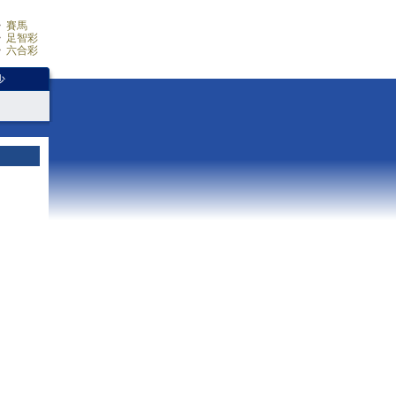
賽馬
足智彩
六合彩
少