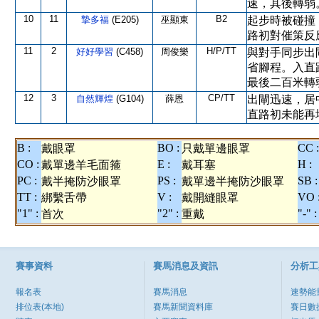
速，其後轉弱
10
11
B2
摯多福
(E205)
巫顯東
起步時被碰撞
路初對催策反
11
2
H/P/TT
好好學習
(C458)
周俊樂
與對手同步出
省腳程。入直
最後二百米轉
12
3
CP/TT
自然輝煌
(G104)
薛恩
出閘迅速，居
直路初未能再
B :
BO :
CC :
戴眼罩
只戴單邊眼罩
CO :
E :
H :
戴單邊羊毛面箍
戴耳塞
PC :
PS :
SB :
戴半掩防沙眼罩
戴單邊半掩防沙眼罩
TT :
V :
VO 
綁繫舌帶
戴開縫眼罩
"1" :
"2" :
"-" :
首次
重戴
賽事資料
賽馬消息及資訊
分析工
報名表
賽馬消息
速勢能
排位表(本地)
賽馬新聞資料庫
賽日數