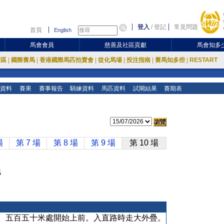
登入
/
登記
常見問題
首頁
English
馬會會員
慈善及社區貢獻
馬會知多
放區
|
國際賽馬
|
香港國際馬匹拍賣會
|
從化馬場
|
投注指南
|
賽馬知多些
|
RESTART
資料
賽果
賽事報告
騎練資料
馬匹資料
試閘結果
賽期表
場
第 7 場
第 8 場
第 9 場
第 10 場
地
。五百五十米處開始上前。入直路時走大外疊。