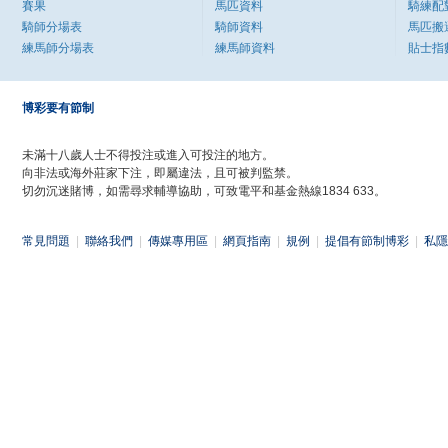
賽果
馬匹資料
騎練配
騎師分場表
騎師資料
馬匹搬
練馬師分場表
練馬師資料
貼士指
博彩要有節制
未滿十八歲人士不得投注或進入可投注的地方。
向非法或海外莊家下注，即屬違法，且可被判監禁。
切勿沉迷賭博，如需尋求輔導協助，可致電平和基金熱線1834 633。
常見問題
|
聯絡我們
|
傳媒專用區
|
網頁指南
|
規例
|
提倡有節制博彩
|
私隱