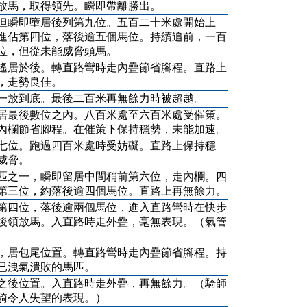
放馬，取得領先。瞬即帶離勝出。
但瞬即墮居後列第九位。五百二十米處開始上
進佔第四位，落後逾五個馬位。持續追前，一百
位，但從未能威脅頭馬。
遙居於後。轉直路彎時走內疊節省腳程。直路上
，走勢良佳。
一放到底。最後二百米再無餘力時被超越。
居最後數位之內。八百米處至六百米處受催策。
內欄節省腳程。在催策下保持穩勢，未能加速。
七位。跑過四百米處時受妨礙。直路上保持穩
威脅。
匹之一，瞬即留居中間稍前第六位，走內欄。四
第三位，約落後逾四個馬位。直路上再無餘力。
第四位，落後逾兩個馬位，進入直路彎時在快步
後領放馬。入直路時走外疊，毫無表現。（氣管
，居包尾位置。轉直路彎時走內疊節省腳程。持
已洩氣潰敗的馬匹。
之後位置。入直路時走外疊，再無餘力。（騎師
騎令人失望的表現。）