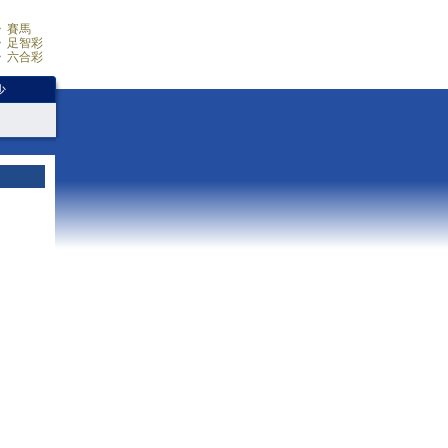
賽馬
足智彩
六合彩
少