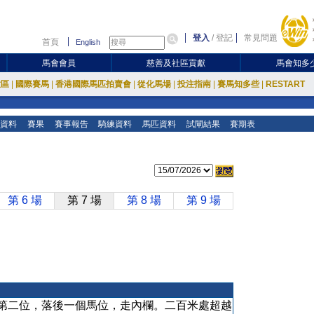
登入
/
登記
常見問題
首頁
English
馬會會員
慈善及社區貢獻
馬會知多
放區
|
國際賽馬
|
香港國際馬匹拍賣會
|
從化馬場
|
投注指南
|
賽馬知多些
|
RESTART
資料
賽果
賽事報告
騎練資料
馬匹資料
試閘結果
賽期表
第 6 場
第 7 場
第 8 場
第 9 場
第二位，落後一個馬位，走內欄。二百米處超越