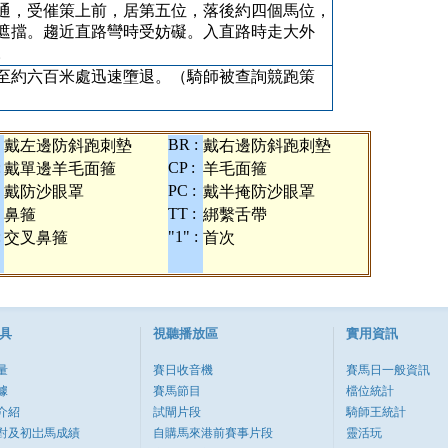
通，受催策上前，居第五位，落後約四個馬位，
遮擋。趨近直路彎時受妨礙。入直路時走大外
。
至約六百米處迅速墮退。（騎師被查詢競跑策
BR :
戴左邊防斜跑刺墊
戴右邊防斜跑刺墊
:
CP :
戴單邊羊毛面箍
羊毛面箍
PC :
戴防沙眼罩
戴半掩防沙眼罩
TT :
鼻箍
綁繫舌帶
:
"1" :
交叉鼻箍
首次
具
視聽播放區
實用資訊
量
賽日收音機
賽馬日一般資訊
據
賽馬節目
檔位統計
介紹
試閘片段
騎師王統計
對及初岀馬成績
自購馬來港前賽事片段
靈活玩