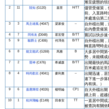
漸呈疲態的領
2
11
H/TT
陸知
(G120)
嘉里
儘管受催策，
前。入直路時
米處進佔第二
3
3
--
馬主雄風
(H047)
梁家俊
自外檔出閘，
在內疊受催策
4
7
B/TT
同有友
(D048)
霍宏聲
嘗試以快步速
5
9
B/TT
駿爵士
(C406)
何澤堯
自外檔出閘，
轉直路彎時走
6
8
B
能文能武
(G269)
馬雅
大多居中間第
勢，未能構成
7
2
B/TT
晉神
(C476)
希威森
出閘最快的馬
百米處追近至
8
4
--
時尚歡欣
(H041)
麥利奧
出閘迅速，居
速下進一步落
內有痰。）
9
6
CP1
嘉應輝煌
(H026)
楊明綸
自大外檔出閘
續上前，超越
10
1
TT
杭州飛輪
(E149)
田泰安
一直居中間或
被查詢有關坐