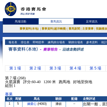
馬場活動
賽馬資訊
足球資訊
賽事資料(本地)
|
賽事資料(越洋轉播)
|
賽馬新聞
|
主要賽事
|
視聽播
報名表
排位表
即時賠率
練馬師分場表
騎師分場表
參考資料
統計
第 1 場
第 2 場
第 3 場
第 4 場
第 5 場
第 7 場 (268)
火星讓賽 評分:60-40 1200 米 跑馬地 好地至快地
組別 1
賽果
名次
馬號
馬名
騎師
配備
走勢評述
1
5
--
嫡愛心
(H093)
潘頓
出閘一般，居