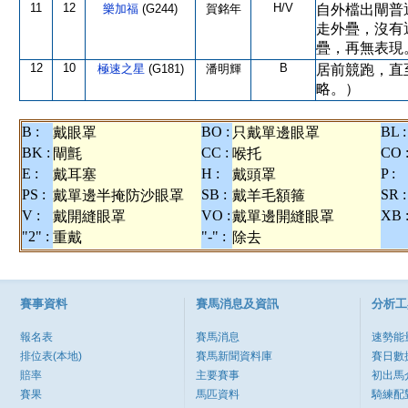
11
12
H/V
樂加福
(G244)
賀銘年
自外檔出閘普
走外疊，沒有
疊，再無表現
12
10
B
極速之星
(G181)
潘明輝
居前競跑，直
略。）
B :
BO :
BL :
戴眼罩
只戴單邊眼罩
BK :
CC :
CO 
閘氈
喉托
E :
H :
P :
戴耳塞
戴頭罩
PS :
SB :
SR :
戴單邊半掩防沙眼罩
戴羊毛額箍
V :
VO :
XB 
戴開縫眼罩
戴單邊開縫眼罩
"2" :
"-" :
重戴
除去
賽事資料
賽馬消息及資訊
分析工
報名表
賽馬消息
速勢能
排位表(本地)
賽馬新聞資料庫
賽日數
賠率
主要賽事
初出馬
賽果
馬匹資料
騎練配