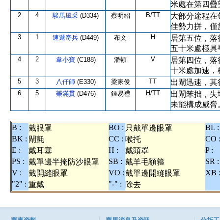
米處在第四疊
2
4
B/TT
駿馬風采
(D334)
蔡明紹
大部分途程在
佳勢力拼，僅
3
1
H
速遞奇兵
(D449)
布文
居第五位，落
五十米處極具
4
2
V
韋小寶
(C188)
潘頓
居第四位，落
十米處加速，
5
3
TT
八仟師
(E330)
梁家俊
出閘迅速，其
6
5
H/TT
樂滿貫
(D476)
鍾易禮
出閘笨拙，失
未能構成威脅
B :
BO :
BL :
戴眼罩
只戴單邊眼罩
BK :
CC :
CO 
閘氈
喉托
E :
H :
P :
戴耳塞
戴頭罩
PS :
SB :
SR :
戴單邊半掩防沙眼罩
戴羊毛額箍
V :
VO :
XB 
戴開縫眼罩
戴單邊開縫眼罩
"2" :
"-" :
重戴
除去