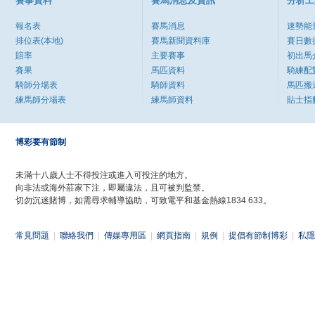
賽事資料
賽馬消息及資訊
分析工
報名表
賽馬消息
速勢能
排位表(本地)
賽馬新聞資料庫
賽日數
賠率
主要賽事
初出馬
賽果
馬匹資料
騎練配
騎師分場表
騎師資料
馬匹搬
練馬師分場表
練馬師資料
貼士指
博彩要有節制
未滿十八歲人士不得投注或進入可投注的地方。
向非法或海外莊家下注，即屬違法，且可被判監禁。
切勿沉迷賭博，如需尋求輔導協助，可致電平和基金熱線1834 633。
常見問題
|
聯絡我們
|
傳媒專用區
|
網頁指南
|
規例
|
提倡有節制博彩
|
私隱