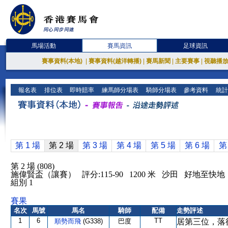
馬場活動
賽馬資訊
足球資訊
賽事資料(本地)
|
賽事資料(越洋轉播)
|
賽馬新聞
|
主要賽事
|
視聽播
報名表
排位表
即時賠率
練馬師分場表
騎師分場表
參考資料
統計
第 1 場
第 2 場
第 3 場
第 4 場
第 5 場
第 6 場
第
第 2 場 (808)
施偉賢盃（讓賽） 評分:115-90 1200 米 沙田 好地至快地
組別 1
賽果
名次
馬號
馬名
騎師
配備
走勢評述
1
6
TT
順勢而飛
(G338)
巴度
居第三位，落