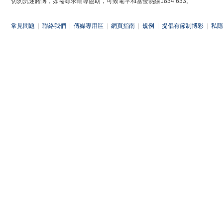
切勿沉迷賭博，如需尋求輔導協助，可致電平和基金熱線1834 633。
常見問題
|
聯絡我們
|
傳媒專用區
|
網頁指南
|
規例
|
提倡有節制博彩
|
私隱