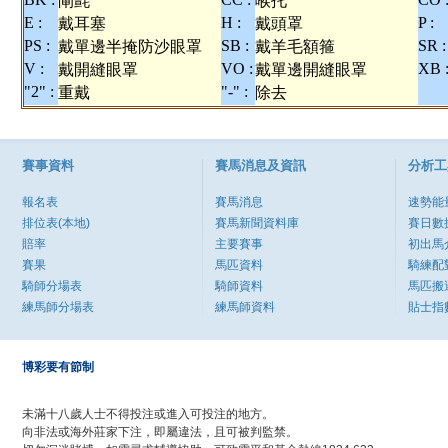
閘氈
喉托
E :
H :
P :
戴耳塞
戴頭罩
PS :
SB :
SR :
戴單邊半掩防沙眼罩
戴羊毛額箍
V :
VO :
XB 
戴開縫眼罩
戴單邊開縫眼罩
"2" :
"-" :
重戴
除去
賽事資料
賽馬消息及資訊
分析工
報名表
賽馬消息
速勢能
排位表(本地)
賽馬新聞資料庫
賽日數
賠率
主要賽事
初出馬
賽果
馬匹資料
騎練配
騎師分場表
騎師資料
馬匹搬
練馬師分場表
練馬師資料
貼士指
博彩要有節制
未滿十八歲人士不得投注或進入可投注的地方。
向非法或海外莊家下注，即屬違法，且可被判監禁。