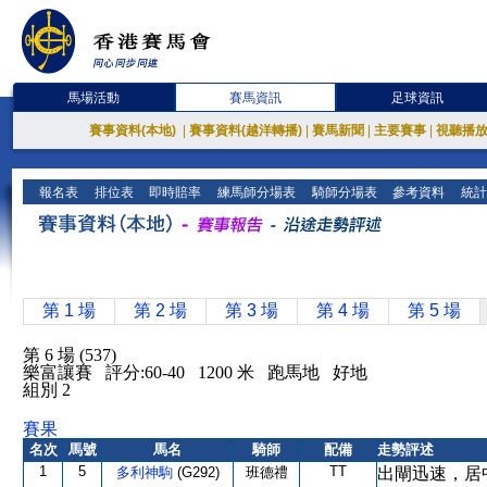
馬場活動
賽馬資訊
足球資訊
賽事資料(本地)
|
賽事資料(越洋轉播)
|
賽馬新聞
|
主要賽事
|
視聽播
報名表
排位表
即時賠率
練馬師分場表
騎師分場表
參考資料
統計
第 1 場
第 2 場
第 3 場
第 4 場
第 5 場
第 6 場 (537)
樂富讓賽 評分:60-40 1200 米 跑馬地 好地
組別 2
賽果
名次
馬號
馬名
騎師
配備
走勢評述
1
5
TT
多利神駒
(G292)
班德禮
出閘迅速，居