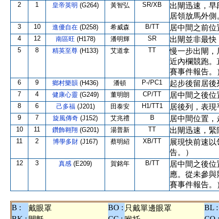
2
1
SR/XB
皇帝英明
(G264)
黃智弘
出閘迅速，早
居領放馬外側
3
10
B/TT
進優自在
(D258)
希威森
居中間之前位
4
12
SR
南區旺
(H178)
潘明輝
出閘並非最快
5
8
TT
精英至尊
(H133)
艾道拿
慢一步出閘，
近內欄競跑。
賽事件報告。
6
9
P-/PC1
鄉村樂韻
(H436)
潘頓
起步後留居後
7
4
CP/TT
健康心靈
(G249)
董明朗
居中間之後位
8
6
H1/TT1
己多福
(J201)
田泰安
居後列，表現
9
7
B
旋風傳奇
(J152)
艾兆禮
居中間位置，
10
11
TT
鑽飾翱翔
(G201)
湯普新
出閘迅速，緊
11
2
XB/TT
博學多財
(J167)
蔡明紹
展現快前速以
告。）
12
3
B/TT
真感
(E209)
賀銘年
居中間之後位
應。從未參與
賽事件報告。
B :
BO :
BL :
戴眼罩
只戴單邊眼罩
BK :
CC :
CO 