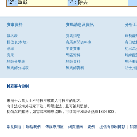
"2" :
"-" :
重戴
除去
賽事資料
賽馬消息及資訊
分析工
報名表
賽馬消息
速勢能
排位表(本地)
賽馬新聞資料庫
賽日數
賠率
主要賽事
初出馬
賽果
馬匹資料
騎練配
騎師分場表
騎師資料
馬匹搬
練馬師分場表
練馬師資料
貼士指
博彩要有節制
未滿十八歲人士不得投注或進入可投注的地方。
向非法或海外莊家下注，即屬違法，且可被判監禁。
切勿沉迷賭博，如需尋求輔導協助，可致電平和基金熱線1834 633。
常見問題
|
聯絡我們
|
傳媒專用區
|
網頁指南
|
規例
|
提倡有節制博彩
|
私隱