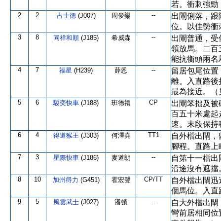
若。衝刺強勁
2
2
--
占士德
(J007)
周俊樂
出閘俐落，跟
位。以佳勢衝
3
8
--
同祥和順
(J185)
希威森
出閘普通，受
領放馬。二百
能抗衡頭兩名
4
7
--
福星
(H239)
薛恩
留居包尾位置
離。入直路後
最為接近。（
5
6
CP
駿奕快車
(J188)
班德禮
出閘笨拙及被
百五十米處起
速。末段保持
6
4
TT1
得道猴王
(J303)
何澤堯
自外檔出閘，
腳程。直路上
7
3
--
星際快車
(J186)
麥道朗
自第十一檔出
沿途沒有遮擋
8
10
CP/TT
加州得力
(G451)
霍宏聲
自外檔出閘迅
個馬位。入直
9
5
--
風雲武士
(J027)
潘頓
自大外檔出閘
彎前居相同位