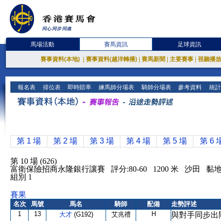
馬場活動
賽馬資訊
足球資訊
賽事資料(本地)
|
賽事資料(越洋轉播)
|
賽馬新聞
|
主要賽事
|
視聽播
報名表
排位表
即時賠率
練馬師分場表
騎師分場表
參考資料
統計
第 1 場
第 2 場
第 3 場
第 4 場
第 5 場
第 6 
第 10 場 (626)
富衛保險招商永隆銀行讓賽 評分:80-60 1200 米 沙田 黏
組別 1
賽果
名次
馬號
馬名
騎師
配備
走勢評述
1
13
H
大才
(G192)
艾兆禮
與對手同步出