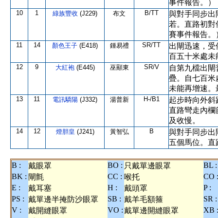
事件報告。）
10
1
B/TT
綠族豐收
(J229)
布文
與對手同步出
若。直路初對
賽事件報告。
11
14
SR/TT
顏色王子
(E418)
鍾易禮
出閘迅速，受
百五十米處未
12
9
SR/V
大紅袍
(E445)
巫顯東
自第九檔出閘
疊。自七百米
未能再增速。
13
11
H-/B1
電訊驕陽
(J332)
湯普新
起步時向外斜
直路彎走內欄
及收慢。
14
12
B
燈胆皇
(J241)
黃智弘
與對手同步出
五個馬位。直
B :
BO :
BL :
戴眼罩
只戴單邊眼罩
BK :
CC :
CO 
閘氈
喉托
E :
H :
P :
戴耳塞
戴頭罩
PS :
SB :
SR :
戴單邊半掩防沙眼罩
戴羊毛額箍
V :
VO :
XB 
戴開縫眼罩
戴單邊開縫眼罩