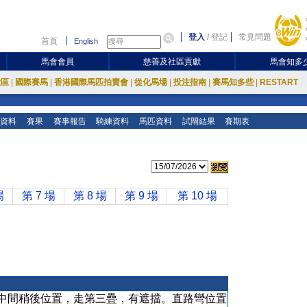
登入
/
登記
常見問題
首頁
English
馬會會員
慈善及社區貢獻
馬會知多
放區
|
國際賽馬
|
香港國際馬匹拍賣會
|
從化馬場
|
投注指南
|
賽馬知多些
|
RESTART
資料
賽果
賽事報告
騎練資料
馬匹資料
試閘結果
賽期表
場
第 7 場
第 8 場
第 9 場
第 10 場
中間稍後位置，走第三疊，有遮擋。直路彎位置