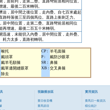
閘，居前列，走第二疊。直路彎前居相同位置。
增速。最後二百米轉弱。
擠迫，居中間之後位置，走內疊。自七百米處起
直路時落後三至四個馬位。直路上衝刺乏力。
，居中間位置，走第二疊。直路彎前居相同位
能再增速。最後二百五十米轉弱。
閘迅速，未能切入內疊，居中間位置，走外疊。
。耗力太多，直路初轉弱。
CP :
喉托
羊毛面箍
P :
戴頭罩
戴防沙眼罩
SR :
戴羊毛額箍
鼻箍
:
XB :
戴單邊開縫眼罩
交叉鼻箍
除去
具
視聽播放區
實用資訊
量
賽日收音機
賽馬日一般資訊
據
賽馬節目
檔位統計