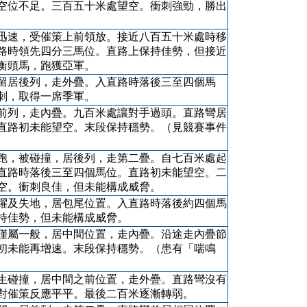
空位不足。三百五十米處望空。衝刺強勁，勝出
迅速，受催策上前領放。接近八百五十米處時移
路時領先四分三馬位。直路上保持佳勢，但接近
衡頭馬，跑獲亞軍。
留居後列，走外疊。入直路時落後三至四個馬
刺，取得一席季軍。
前列，走內疊。九百米處讓對手過頭。直路彎居
直路初未能望空。末段保持穩勢。（見競賽事件
跑，被碰撞，居後列，走第二疊。自七百米處起
直路時落後三至四個馬位。直路初未能望空。二
空。衝刺良佳，但未能構成威脅。
躍及失地，居包尾位置。入直路時落後約四個馬
持佳勢，但未能構成威脅。
僅屬一般，居中間位置，走內疊。沿途走內疊節
初未能再增速。末段保持穩勢。（患有「喘鳴
生碰撞，居中間之前位置，走外疊。直路彎沒有
對催策反應平平。最後二百米逐漸轉弱。