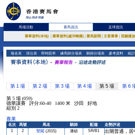
馬場活動
賽馬資訊
足球資訊
賽事資料(本地)
|
賽事資料(越洋轉播)
|
賽馬新聞
|
主要賽事
|
視聽播
報名表
排位表
即時賠率
練馬師分場表
騎師分場表
參考資料
統計
第 1 場
第 2 場
第 3 場
第 4 場
第 5 場
第 6 
第 5 場 (059)
德華讓賽 評分:60-40 1400 米 沙田 好地
組別 2
賽果
名次
馬號
馬名
騎師
配備
走勢評述
1
2
SR/B1
堅闖
(J015)
潘頓
出閘普通，居