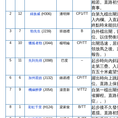
相若。直路初
賽事。
2
12
CP1/TT
綠族威
(H306)
潘明輝
自第九檔出閘
入內欄。入直
終點時未能抗
3
7
B
勁先生
(J239)
班德禮
自外檔出閘，
位。以佳勢衝
4
10
CP/TT
獵狐者勁
(J044)
楊明綸
出閘迅速，居
領放馬之後。
報告。）
5
11
--
先到先得
(J098)
巴度
起步時向內斜
走第三疊。入
百五十米處望
6
6
CP/TT
加州星皓
(J132)
鍾易禮
躍出時向上跳
位。直路上保
7
9
V/TT2
機緣醉夢
(J054)
湯普新
自第一檔出閘
省腳程。直路
症」。）
8
1
B/TT
彩虹千里
(H124)
梁家俊
起步後不久發
遮擋。直路初