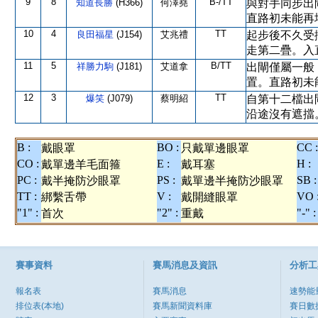
9
8
B-/TT
知道長勝
(H366)
何澤堯
與對手同步出
直路初未能再
10
4
TT
良田福星
(J154)
艾兆禮
起步後不久受
走第二疊。入
11
5
B/TT
祥勝力駒
(J181)
艾道拿
出閘僅屬一般
置。直路初未
12
3
TT
爆笑
(J079)
蔡明紹
自第十二檔出
沿途沒有遮擋
B :
BO :
CC :
戴眼罩
只戴單邊眼罩
CO :
E :
H :
戴單邊羊毛面箍
戴耳塞
PC :
PS :
SB :
戴半掩防沙眼罩
戴單邊半掩防沙眼罩
TT :
V :
VO 
綁繫舌帶
戴開縫眼罩
"1" :
"2" :
"-" :
首次
重戴
賽事資料
賽馬消息及資訊
分析工
報名表
賽馬消息
速勢能
排位表(本地)
賽馬新聞資料庫
賽日數