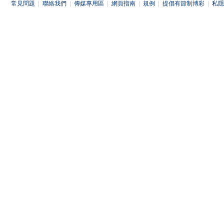
常見問題
|
聯絡我們
|
傳媒專用區
|
網頁指南
|
規例
|
提倡有節制博彩
|
私隱