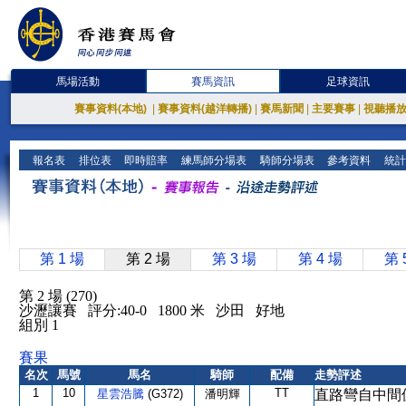
馬場活動
賽馬資訊
足球資訊
賽事資料(本地)
|
賽事資料(越洋轉播)
|
賽馬新聞
|
主要賽事
|
視聽播
報名表
排位表
即時賠率
練馬師分場表
騎師分場表
參考資料
統計
第 1 場
第 2 場
第 3 場
第 4 場
第 
第 2 場 (270)
沙瀝讓賽 評分:40-0 1800 米 沙田 好地
組別 1
賽果
名次
馬號
馬名
騎師
配備
走勢評述
1
10
TT
星雲浩騰
(G372)
潘明輝
直路彎自中間