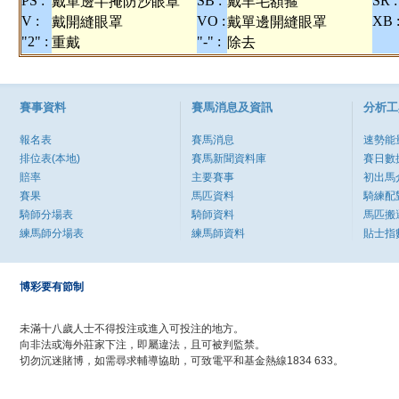
PS :
SB :
SR :
戴單邊半掩防沙眼罩
戴羊毛額箍
V :
VO :
XB 
戴開縫眼罩
戴單邊開縫眼罩
"2" :
"-" :
重戴
除去
賽事資料
賽馬消息及資訊
分析工
報名表
賽馬消息
速勢能
排位表(本地)
賽馬新聞資料庫
賽日數
賠率
主要賽事
初出馬
賽果
馬匹資料
騎練配
騎師分場表
騎師資料
馬匹搬
練馬師分場表
練馬師資料
貼士指
博彩要有節制
未滿十八歲人士不得投注或進入可投注的地方。
向非法或海外莊家下注，即屬違法，且可被判監禁。
切勿沉迷賭博，如需尋求輔導協助，可致電平和基金熱線1834 633。