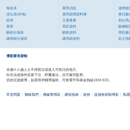
報名表
賽馬消息
速勢能
排位表(本地)
賽馬新聞資料庫
賽日數
賠率
主要賽事
初出馬
賽果
馬匹資料
騎練配
騎師分場表
騎師資料
馬匹搬
練馬師分場表
練馬師資料
貼士指
博彩要有節制
未滿十八歲人士不得投注或進入可投注的地方。
向非法或海外莊家下注，即屬違法，且可被判監禁。
切勿沉迷賭博，如需尋求輔導協助，可致電平和基金熱線1834 633。
常見問題
|
聯絡我們
|
傳媒專用區
|
網頁指南
|
規例
|
提倡有節制博彩
|
私隱