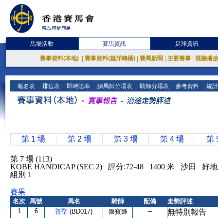
馬場活動
賽馬資訊
足球資訊
賽事資料(本地)
|
賽事資料(越洋轉播)
|
賽馬新聞
|
主要賽事
|
視聽播
報名表
排位表
即時賠率
練馬師分場表
騎師分場表
參考資料
統計
第 1 場
第 2 場
第 3 場
第 4 場
第 
第 7 場 (113)
KOBE HANDICAP (SEC 2) 評分:72-48 1400 米 沙田 
組別 1
賽果
名次
馬號
馬名
騎師
配備
走勢評述
1
6
--
善聖
(BD017)
魯賓遜
無特別報告