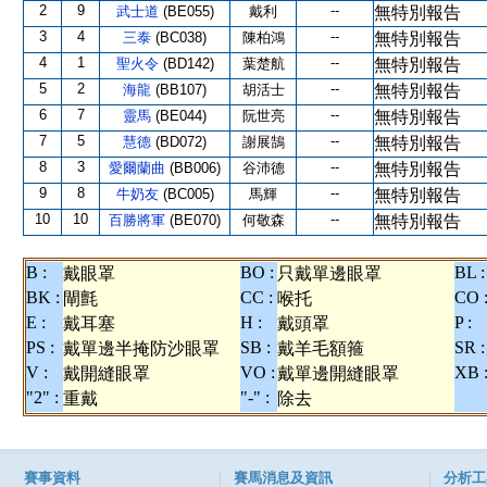
2
9
--
武士道
(BE055)
戴利
無特別報告
3
4
--
三泰
(BC038)
陳柏鴻
無特別報告
4
1
--
聖火令
(BD142)
葉楚航
無特別報告
5
2
--
海龍
(BB107)
胡活士
無特別報告
6
7
--
靈馬
(BE044)
阮世亮
無特別報告
7
5
--
慧德
(BD072)
謝展鵠
無特別報告
8
3
--
愛爾蘭曲
(BB006)
谷沛德
無特別報告
9
8
--
牛奶友
(BC005)
馬輝
無特別報告
10
10
--
百勝將軍
(BE070)
何敬森
無特別報告
B :
BO :
BL :
戴眼罩
只戴單邊眼罩
BK :
CC :
CO 
閘氈
喉托
E :
H :
P :
戴耳塞
戴頭罩
PS :
SB :
SR :
戴單邊半掩防沙眼罩
戴羊毛額箍
V :
VO :
XB 
戴開縫眼罩
戴單邊開縫眼罩
"2" :
"-" :
重戴
除去
賽事資料
賽馬消息及資訊
分析工