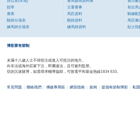
排位表(本地)
賽馬新聞資料庫
賽日數
賠率
主要賽事
初出馬
賽果
馬匹資料
騎練配
騎師分場表
騎師資料
馬匹搬
練馬師分場表
練馬師資料
貼士指
博彩要有節制
未滿十八歲人士不得投注或進入可投注的地方。
向非法或海外莊家下注，即屬違法，且可被判監禁。
切勿沉迷賭博，如需尋求輔導協助，可致電平和基金熱線1834 633。
常見問題
|
聯絡我們
|
傳媒專用區
|
網頁指南
|
規例
|
提倡有節制博彩
|
私隱