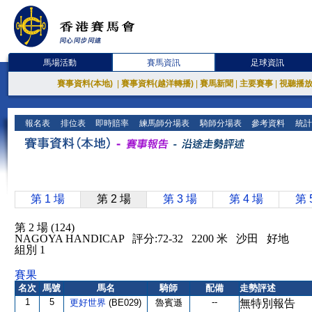
馬場活動
賽馬資訊
足球資訊
賽事資料(本地)
|
賽事資料(越洋轉播)
|
賽馬新聞
|
主要賽事
|
視聽播
報名表
排位表
即時賠率
練馬師分場表
騎師分場表
參考資料
統計
第 1 場
第 2 場
第 3 場
第 4 場
第 
第 2 場 (124)
NAGOYA HANDICAP 評分:72-32 2200 米 沙田 好地
組別 1
賽果
名次
馬號
馬名
騎師
配備
走勢評述
1
5
--
更好世界
(BE029)
魯賓遜
無特別報告