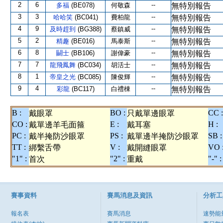
2
6
--
多福
(BE078)
何敬森
無特別報告
3
3
--
哈哈笑
(BC041)
費柏龍
無特別報告
4
9
--
及時趕到
(BG388)
蔡鎮威
無特別報告
5
2
--
精趣
(BE016)
馬泰斯
無特別報告
6
8
--
鬭士
(BB106)
謝偉豪
無特別報告
7
7
--
龍飛鳳舞
(BC034)
胡活士
無特別報告
8
1
--
帝皇之光
(BC085)
陳俊輝
無特別報告
9
4
--
彩龍
(BC117)
白禮棟
無特別報告
B :
BO :
CC :
戴眼罩
只戴單邊眼罩
CO :
E :
H :
戴單邊羊毛面箍
戴耳塞
PC :
PS :
SB :
戴半掩防沙眼罩
戴單邊半掩防沙眼罩
TT :
V :
VO 
綁繫舌帶
戴開縫眼罩
"1" :
"2" :
"-" :
首次
重戴
賽事資料
賽馬消息及資訊
分析工
報名表
賽馬消息
速勢能