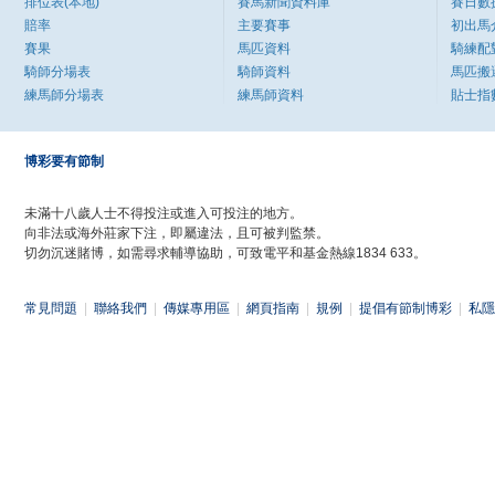
排位表(本地)
賽馬新聞資料庫
賽日數
賠率
主要賽事
初出馬
賽果
馬匹資料
騎練配
騎師分場表
騎師資料
馬匹搬
練馬師分場表
練馬師資料
貼士指
博彩要有節制
未滿十八歲人士不得投注或進入可投注的地方。
向非法或海外莊家下注，即屬違法，且可被判監禁。
切勿沉迷賭博，如需尋求輔導協助，可致電平和基金熱線1834 633。
常見問題
|
聯絡我們
|
傳媒專用區
|
網頁指南
|
規例
|
提倡有節制博彩
|
私隱