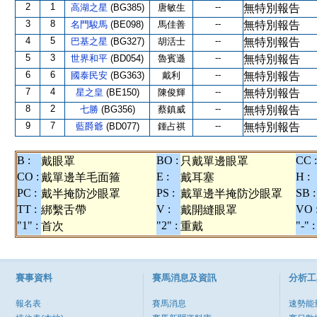
2
1
--
高湖之星
(BG385)
唐敏生
無特別報告
3
8
--
名門駿馬
(BE098)
馬佳善
無特別報告
4
5
--
巴基之星
(BG327)
胡活士
無特別報告
5
3
--
世界和平
(BD054)
魯賓遜
無特別報告
6
6
--
國泰民安
(BG363)
戴利
無特別報告
7
4
--
星之皇
(BE150)
陳俊輝
無特別報告
8
2
--
七勝
(BG356)
蔡鎮威
無特別報告
9
7
--
藍爵爺
(BD077)
鍾占祺
無特別報告
B :
BO :
CC :
戴眼罩
只戴單邊眼罩
CO :
E :
H :
戴單邊羊毛面箍
戴耳塞
PC :
PS :
SB :
戴半掩防沙眼罩
戴單邊半掩防沙眼罩
TT :
V :
VO 
綁繫舌帶
戴開縫眼罩
"1" :
"2" :
"-" :
首次
重戴
賽事資料
賽馬消息及資訊
分析工
報名表
賽馬消息
速勢能