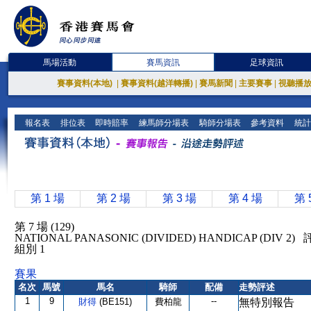
馬場活動
賽馬資訊
足球資訊
賽事資料(本地)
|
賽事資料(越洋轉播)
|
賽馬新聞
|
主要賽事
|
視聽播
報名表
排位表
即時賠率
練馬師分場表
騎師分場表
參考資料
統計
第 1 場
第 2 場
第 3 場
第 4 場
第 
第 7 場 (129)
NATIONAL PANASONIC (DIVIDED) HANDICAP (DIV 2
組別 1
賽果
名次
馬號
馬名
騎師
配備
走勢評述
1
9
--
財得
(BE151)
費柏龍
無特別報告