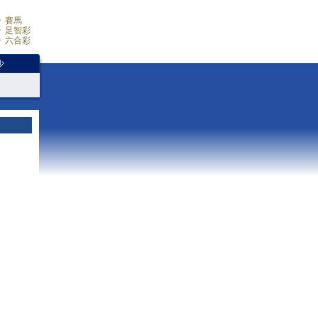
賽馬
足智彩
六合彩
少