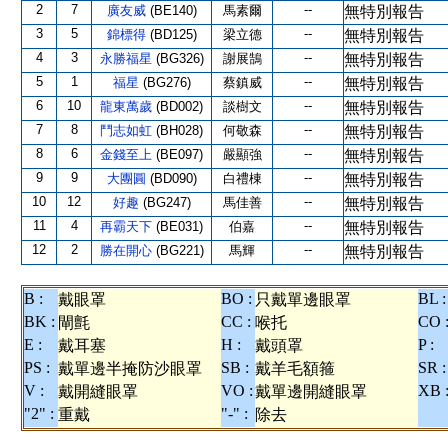
2
7
--
廣友威
(BE140)
馬素爾
無特別報告
3
5
--
錦標得
(BD125)
梁立德
無特別報告
4
3
--
永勝福星
(BG326)
謝展鵠
無特別報告
5
1
--
福星
(BG276)
蔡鎮威
無特別報告
6
10
--
龍東萬歲
(BD002)
談樹文
無特別報告
7
8
--
鬥志如虹
(BH028)
何敬森
無特別報告
8
6
--
金錢至上
(BE097)
嚴顯強
無特別報告
9
9
--
大團圓
(BD090)
白禮棟
無特別報告
10
12
--
好趣
(BG247)
馬佳善
無特別報告
11
4
--
再霸天下
(BE031)
伯嘉
無特別報告
12
2
--
勝在開心
(BG221)
馬輝
無特別報告
B :
BO :
BL :
戴眼罩
只戴單邊眼罩
BK :
CC :
CO 
閘氈
喉托
E :
H :
P :
戴耳塞
戴頭罩
PS :
SB :
SR :
戴單邊半掩防沙眼罩
戴羊毛額箍
V :
VO :
XB 
戴開縫眼罩
戴單邊開縫眼罩
"2" :
"-" :
重戴
除去