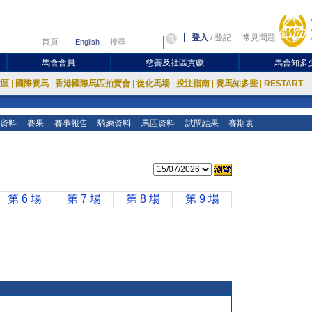
登入
/
登記
常見問題
首頁
English
馬會會員
慈善及社區貢獻
馬會知多
放區
|
國際賽馬
|
香港國際馬匹拍賣會
|
從化馬場
|
投注指南
|
賽馬知多些
|
RESTART
資料
賽果
賽事報告
騎練資料
馬匹資料
試閘結果
賽期表
第 6 場
第 7 場
第 8 場
第 9 場