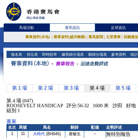
馬場活動
賽馬資訊
足球資訊
賽事資料(本地)
|
賽事資料(越洋轉播)
|
賽馬新聞
|
主要賽事
|
視聽播
報名表
排位表
即時賠率
練馬師分場表
騎師分場表
參考資料
統計
第 1 場
第 2 場
第 3 場
第 4 場
第 5 場
第 4 場 (047)
ROOSEVELT HANDICAP 評分:56-32 1600 米 沙田 好地
組別 1
賽果
名次
馬號
馬名
騎師
配備
走勢評述
1
11
--
大時代
(BH045)
唐敏生
無特別報告