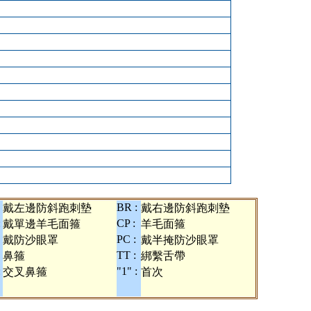
BR :
戴左邊防斜跑刺墊
戴右邊防斜跑刺墊
:
CP :
戴單邊羊毛面箍
羊毛面箍
PC :
戴防沙眼罩
戴半掩防沙眼罩
TT :
鼻箍
綁繫舌帶
:
"1" :
交叉鼻箍
首次