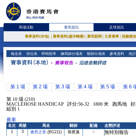
馬場活動
賽馬資訊
足球資訊
賽事資料(本地)
|
賽事資料(越洋轉播)
|
賽馬新聞
|
主要賽事
|
視聽播
報名表
排位表
即時賠率
練馬師分場表
騎師分場表
參考資料
統計
第 1 場
第 2 場
第 3 場
第 4 場
第 5 場
第 6 
第 10 場 (210)
MACLEHOSE HANDICAP 評分:56-32 1800 米 跑馬地 
組別 1
賽果
名次
馬號
馬名
騎師
配備
走勢評述
1
3
--
會所之音
(BG211)
魯賓遜
無特別報告