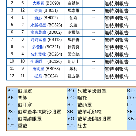
2
6
--
大團圓
(BD090)
白禮棟
無特別報告
3
12
--
奇寶
(BH031)
馬素爾
無特別報告
4
1
--
新妙
(BH002)
伯嘉
無特別報告
5
2
--
永勝福星
(BG326)
文羅
無特別報告
6
7
--
龍東萬歲
(BD002)
謝展鵠
無特別報告
7
8
--
時時富裕
(BB113)
馬佳善
無特別報告
8
5
--
多發財
(BG321)
徐貴良
無特別報告
9
4
--
名利雙收
(BG264)
梁立德
無特別報告
10
10
--
全運爵士
(BC126)
胡活士
無特別報告
11
9
--
唐明皇
(BB068)
戴利
無特別報告
12
11
--
挺秀
(BC024)
鍾占祺
無特別報告
B :
BO :
BL :
戴眼罩
只戴單邊眼罩
BK :
CC :
CO 
閘氈
喉托
E :
H :
P :
戴耳塞
戴頭罩
PS :
SB :
SR :
戴單邊半掩防沙眼罩
戴羊毛額箍
V :
VO :
XB 
戴開縫眼罩
戴單邊開縫眼罩
"2" :
"-" :
重戴
除去