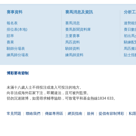
賽事資料
賽馬消息及資訊
分析工
報名表
賽馬消息
速勢能
排位表(本地)
賽馬新聞資料庫
賽日數
賠率
主要賽事
初出馬
賽果
馬匹資料
騎練配
騎師分場表
騎師資料
馬匹搬
練馬師分場表
練馬師資料
貼士指
博彩要有節制
未滿十八歲人士不得投注或進入可投注的地方。
向非法或海外莊家下注，即屬違法，且可被判監禁。
切勿沉迷賭博，如需尋求輔導協助，可致電平和基金熱線1834 633。
常見問題
|
聯絡我們
|
傳媒專用區
|
網頁指南
|
規例
|
提倡有節制博彩
|
私隱