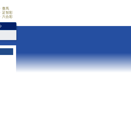
賽馬
足智彩
六合彩
少