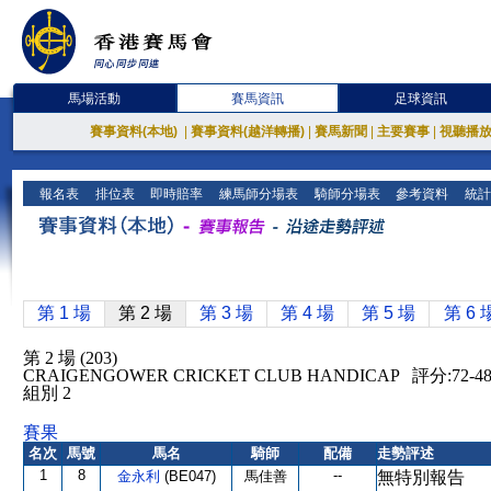
馬場活動
賽馬資訊
足球資訊
賽事資料(本地)
|
賽事資料(越洋轉播)
|
賽馬新聞
|
主要賽事
|
視聽播
報名表
排位表
即時賠率
練馬師分場表
騎師分場表
參考資料
統計
第 1 場
第 2 場
第 3 場
第 4 場
第 5 場
第 6 
第 2 場 (203)
CRAIGENGOWER CRICKET CLUB HANDICAP 評分:72
組別 2
賽果
名次
馬號
馬名
騎師
配備
走勢評述
1
8
--
金永利
(BE047)
馬佳善
無特別報告