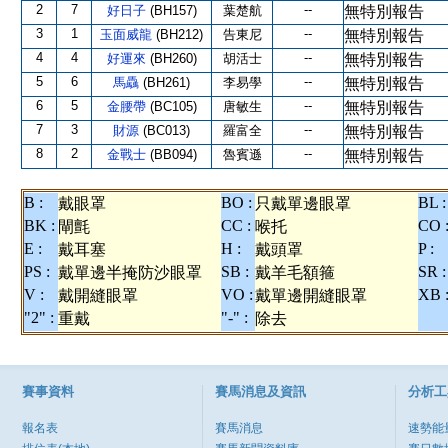
2
7
--
好日子
(BH157)
葉楚航
無特別報告
3
1
--
玉面威龍
(BH212)
告東尼
無特別報告
4
4
--
好運來
(BH260)
胡活士
無特別報告
5
6
--
馬驫
(BH261)
李易學
無特別報告
6
5
--
金腰帶
(BC105)
唐敏生
無特別報告
7
3
--
財源
(BC013)
羅富全
無特別報告
8
2
--
金戰士
(BB094)
魯賓遜
無特別報告
B :
BO :
BL :
戴眼罩
只戴單邊眼罩
BK :
CC :
CO 
閘氈
喉托
E :
H :
P :
戴耳塞
戴頭罩
PS :
SB :
SR :
戴單邊半掩防沙眼罩
戴羊毛額箍
V :
VO :
XB 
戴開縫眼罩
戴單邊開縫眼罩
"2" :
"-" :
重戴
除去
賽事資料
賽馬消息及資訊
分析工
報名表
賽馬消息
速勢能