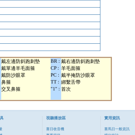
BR :
戴左邊防斜跑刺墊
戴右邊防斜跑刺墊
:
CP :
戴單邊羊毛面箍
羊毛面箍
PC :
戴防沙眼罩
戴半掩防沙眼罩
TT :
鼻箍
綁繫舌帶
:
"1" :
交叉鼻箍
首次
具
視聽播放區
實用資訊
量
賽日收音機
賽馬日一般資訊