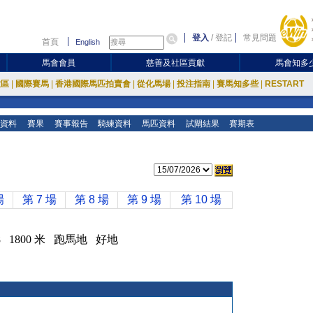
登入
/
登記
常見問題
首頁
English
馬會會員
慈善及社區貢獻
馬會知多
放區
|
國際賽馬
|
香港國際馬匹拍賣會
|
從化馬場
|
投注指南
|
賽馬知多些
|
RESTART
資料
賽果
賽事報告
騎練資料
馬匹資料
試閘結果
賽期表
場
第 7 場
第 8 場
第 9 場
第 10 場
-48 1800 米 跑馬地 好地