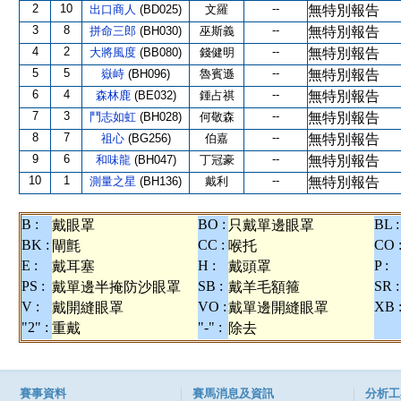
2
10
--
出口商人
(BD025)
文羅
無特別報告
3
8
--
拼命三郎
(BH030)
巫斯義
無特別報告
4
2
--
大將風度
(BB080)
錢健明
無特別報告
5
5
--
嶽峙
(BH096)
魯賓遜
無特別報告
6
4
--
森林鹿
(BE032)
鍾占祺
無特別報告
7
3
--
鬥志如虹
(BH028)
何敬森
無特別報告
8
7
--
祖心
(BG256)
伯嘉
無特別報告
9
6
--
和味龍
(BH047)
丁冠豪
無特別報告
10
1
--
測量之星
(BH136)
戴利
無特別報告
B :
BO :
BL :
戴眼罩
只戴單邊眼罩
BK :
CC :
CO 
閘氈
喉托
E :
H :
P :
戴耳塞
戴頭罩
PS :
SB :
SR :
戴單邊半掩防沙眼罩
戴羊毛額箍
V :
VO :
XB 
戴開縫眼罩
戴單邊開縫眼罩
"2" :
"-" :
重戴
除去
賽事資料
賽馬消息及資訊
分析工