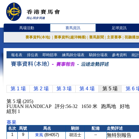
馬場活動
賽馬資訊
足球資訊
賽事資料(本地)
|
賽事資料(越洋轉播)
|
賽馬新聞
|
主要賽事
|
視聽播
報名表
排位表
即時賠率
練馬師分場表
騎師分場表
參考資料
統計
第 1 場
第 2 場
第 3 場
第 4 場
第 5 場
第 6 
第 5 場 (205)
FUJIAN HANDICAP 評分:56-32 1650 米 跑馬地 好地
組別 1
賽果
名次
馬號
馬名
騎師
配備
走勢評述
1
9
--
東風
(BH057)
胡活士
無特別報告