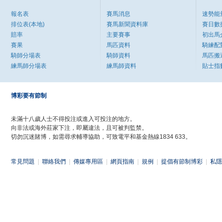
報名表
賽馬消息
速勢能
排位表(本地)
賽馬新聞資料庫
賽日數
賠率
主要賽事
初出馬
賽果
馬匹資料
騎練配
騎師分場表
騎師資料
馬匹搬
練馬師分場表
練馬師資料
貼士指
博彩要有節制
未滿十八歲人士不得投注或進入可投注的地方。
向非法或海外莊家下注，即屬違法，且可被判監禁。
切勿沉迷賭博，如需尋求輔導協助，可致電平和基金熱線1834 633。
常見問題
|
聯絡我們
|
傳媒專用區
|
網頁指南
|
規例
|
提倡有節制博彩
|
私隱