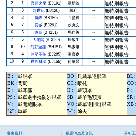
2
1
--
喜蓮之星
(BJ191)
巫斯義
無特別報告
3
3
--
超世紀
(BJ128)
戴利
無特別報告
4
2
--
晨鋒
(BB150)
白禮棟
無特別報告
5
7
--
要威
(BJ291)
狄克文
無特別報告
6
5
--
鋼寶
(BH131)
馬佳善
無特別報告
7
6
--
大老闆
(BD089)
唐敏生
無特別報告
8
10
--
幻彩遊龍
(BH151)
馬素爾
無特別報告
9
4
--
無堅不摧
(BJ285)
湯寶森
無特別報告
10
9
--
世外桃源
(BJ155)
何華麟
無特別報告
B :
BO :
BL :
戴眼罩
只戴單邊眼罩
BK :
CC :
CO 
閘氈
喉托
E :
H :
P :
戴耳塞
戴頭罩
PS :
SB :
SR :
戴單邊半掩防沙眼罩
戴羊毛額箍
V :
VO :
XB 
戴開縫眼罩
戴單邊開縫眼罩
"2" :
"-" :
重戴
除去
賽事資料
賽馬消息及資訊
分析工