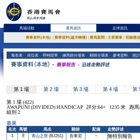
馬場活動
賽馬資訊
足球資訊
賽事資料(本地)
|
賽事資料(越洋轉播)
|
賽馬新聞
|
主要賽事
|
視聽播
報名表
排位表
即時賠率
練馬師分場表
騎師分場表
參考資料
統計
第 1 場
第 2 場
第 3 場
第 4 場
第 
第 1 場 (422)
AWAPUNI (DIVIDED) HANDICAP 評分:64+ 1235 米 
組別 2
賽果
名次
馬號
馬名
騎師
配備
走勢評述
1
8
--
青山之寶
(BJ251)
告東尼
無特別報告