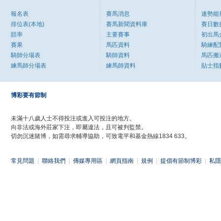
報名表
賽馬消息
速勢能
排位表(本地)
賽馬新聞資料庫
賽日數
賠率
主要賽事
初出馬
賽果
馬匹資料
騎練配
騎師分場表
騎師資料
馬匹搬
練馬師分場表
練馬師資料
貼士指
博彩要有節制
未滿十八歲人士不得投注或進入可投注的地方。
向非法或海外莊家下注，即屬違法，且可被判監禁。
切勿沉迷賭博，如需尋求輔導協助，可致電平和基金熱線1834 633。
常見問題
|
聯絡我們
|
傳媒專用區
|
網頁指南
|
規例
|
提倡有節制博彩
|
私隱