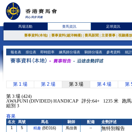
馬場活動
賽馬資訊
足球資訊
賽事資料(本地)
|
賽事資料(越洋轉播)
|
賽馬新聞
|
主要賽事
|
視聽播
報名表
排位表
即時賠率
練馬師分場表
騎師分場表
參考資料
統計
第 1 場
第 2 場
第 3 場
第 4 場
第 
第 3 場 (424)
AWAPUNI (DIVIDED) HANDICAP 評分:64+ 1235 米 
組別 3
賽果
名次
馬號
馬名
騎師
配備
走勢評述
1
5
--
精趣
(BE016)
馬佳善
無特別報告