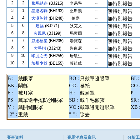
2
2
--
飛馬踏燕
(BJ215)
李易學
無特別報告
3
1
--
星運名駒
(BH193)
巫斯義
無特別報告
4
4
--
大漠英雄
(BH248)
伯嘉
無特別報告
5
6
--
建福
(BJ271)
狄克文
無特別報告
6
8
--
火鳳凰
(BJ199)
馬素爾
無特別報告
7
7
--
威達福星
(BH205)
湯寶森
無特別報告
8
9
--
大手指
(BJ243)
告東尼
無特別報告
9
10
--
印度之光
(BH255)
唐敏生
無特別報告
10
3
--
加州少爺
(BE155)
蔡鎮威
無特別報告
B :
BO :
BL :
戴眼罩
只戴單邊眼罩
BK :
CC :
CO 
閘氈
喉托
E :
H :
P :
戴耳塞
戴頭罩
PS :
SB :
SR :
戴單邊半掩防沙眼罩
戴羊毛額箍
V :
VO :
XB 
戴開縫眼罩
戴單邊開縫眼罩
"2" :
"-" :
重戴
除去
賽事資料
賽馬消息及資訊
分析工