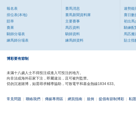
報名表
賽馬消息
速勢能
排位表(本地)
賽馬新聞資料庫
賽日數
賠率
主要賽事
初出馬
賽果
馬匹資料
騎練配
騎師分場表
騎師資料
馬匹搬
練馬師分場表
練馬師資料
貼士指
博彩要有節制
未滿十八歲人士不得投注或進入可投注的地方。
向非法或海外莊家下注，即屬違法，且可被判監禁。
切勿沉迷賭博，如需尋求輔導協助，可致電平和基金熱線1834 633。
常見問題
|
聯絡我們
|
傳媒專用區
|
網頁指南
|
規例
|
提倡有節制博彩
|
私隱