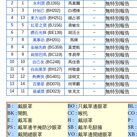
2
1
--
永利寶
(BJ265)
馬素爾
無特別報告
3
3
--
好知己
(BH202)
白禮棟
無特別報告
4
13
--
東方油田
(BH251)
鍾占祺
無特別報告
5
5
--
紅星之寶
(BJ156)
唐敏生
無特別報告
6
7
--
鑽石光輝
(BE139)
胡活士
無特別報告
7
8
--
萬事叻
(BH201)
馬輝
無特別報告
8
4
--
金融先鋒
(BG359)
葉楚航
無特別報告
9
9
--
銀鬃烈馬
(BC119)
李易學
無特別報告
10
10
--
自己友
(BG248)
馬佳善
無特別報告
11
6
--
自由萬里
(BH127)
何敬森
無特別報告
12
12
--
夠爽快
(BG401)
談樹文
無特別報告
13
14
--
百樂星
(BD070)
何華麟
無特別報告
14
11
--
揚威聲
(BD023)
狄克文
無特別報告
B :
BO :
BL :
戴眼罩
只戴單邊眼罩
BK :
CC :
CO 
閘氈
喉托
E :
H :
P :
戴耳塞
戴頭罩
PS :
SB :
SR :
戴單邊半掩防沙眼罩
戴羊毛額箍
V :
VO :
XB 
戴開縫眼罩
戴單邊開縫眼罩