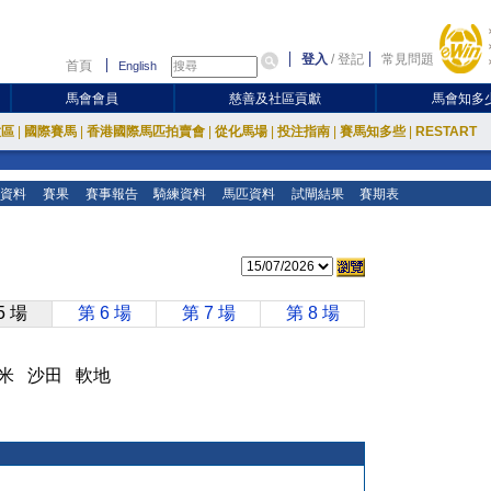
登入
/
登記
常見問題
首頁
English
馬會會員
慈善及社區貢獻
馬會知多
放區
|
國際賽馬
|
香港國際馬匹拍賣會
|
從化馬場
|
投注指南
|
賽馬知多些
|
RESTART
資料
賽果
賽事報告
騎練資料
馬匹資料
試閘結果
賽期表
5 場
第 6 場
第 7 場
第 8 場
00 米 沙田 軟地