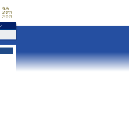
賽馬
足智彩
六合彩
少