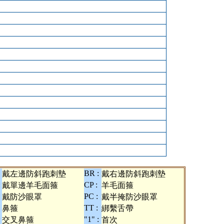
BR :
戴左邊防斜跑刺墊
戴右邊防斜跑刺墊
:
CP :
戴單邊羊毛面箍
羊毛面箍
PC :
戴防沙眼罩
戴半掩防沙眼罩
TT :
鼻箍
綁繫舌帶
:
"1" :
交叉鼻箍
首次