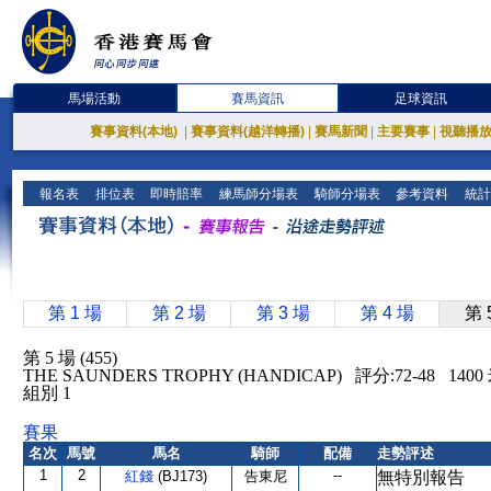
馬場活動
賽馬資訊
足球資訊
賽事資料(本地)
|
賽事資料(越洋轉播)
|
賽馬新聞
|
主要賽事
|
視聽播
報名表
排位表
即時賠率
練馬師分場表
騎師分場表
參考資料
統計
第 1 場
第 2 場
第 3 場
第 4 場
第 
第 5 場 (455)
THE SAUNDERS TROPHY (HANDICAP) 評分:72-48 14
組別 1
賽果
名次
馬號
馬名
騎師
配備
走勢評述
1
2
--
紅錢
(BJ173)
告東尼
無特別報告