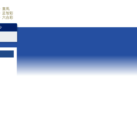
賽馬
足智彩
六合彩
少