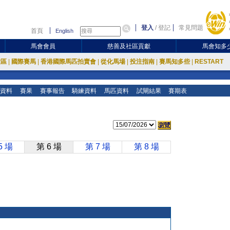
登入
/
登記
常見問題
首頁
English
馬會會員
慈善及社區貢獻
馬會知多
放區
|
國際賽馬
|
香港國際馬匹拍賣會
|
從化馬場
|
投注指南
|
賽馬知多些
|
RESTART
資料
賽果
賽事報告
騎練資料
馬匹資料
試閘結果
賽期表
5 場
第 6 場
第 7 場
第 8 場