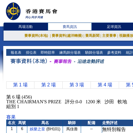
馬場活動
賽馬資訊
足球資訊
賽事資料(本地)
|
賽事資料(越洋轉播)
|
賽馬新聞
|
主要賽事
|
視聽播
報名表
排位表
即時賠率
練馬師分場表
騎師分場表
參考資料
統計
第 1 場
第 2 場
第 3 場
第 4 場
第 
第 6 場 (456)
THE CHAIRMAN'S PRIZE 評分:0-0 1200 米 沙田 軟地
組別 1
賽果
名次
馬號
馬名
騎師
配備
走勢評述
1
6
--
娛樂之皇
(BH101)
馬佳善
無特別報告