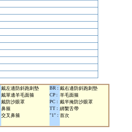
BR :
戴左邊防斜跑刺墊
戴右邊防斜跑刺墊
:
CP :
戴單邊羊毛面箍
羊毛面箍
PC :
戴防沙眼罩
戴半掩防沙眼罩
TT :
鼻箍
綁繫舌帶
:
"1" :
交叉鼻箍
首次