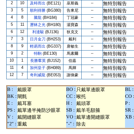
2
10
--
及時而出
(BE121)
巫斯義
無特別報告
3
5
--
順利得勝
(BG380)
告東尼
無特別報告
4
8
--
騰龍
(BH184)
丁冠豪
無特別報告
5
11
--
瀝林之光
(BH180)
湯寶森
無特別報告
6
12
--
利達駿
(BJ136)
狄克文
無特別報告
7
3
--
日月金刀
(BH253)
戴利
無特別報告
8
9
--
輕易而出
(BG337)
唐敏生
無特別報告
9
2
--
特駒
(BE130)
馬素爾
無特別報告
10
1
--
長勝羣英
(BJ152)
伯嘉
無特別報告
11
4
--
加州皇子
(BH089)
馬輝
無特別報告
12
7
--
奇利威龍
(BE053)
謝偉豪
無特別報告
B :
BO :
BL :
戴眼罩
只戴單邊眼罩
BK :
CC :
CO 
閘氈
喉托
E :
H :
P :
戴耳塞
戴頭罩
PS :
SB :
SR :
戴單邊半掩防沙眼罩
戴羊毛額箍
V :
VO :
XB 
戴開縫眼罩
戴單邊開縫眼罩
"2" :
"-" :
重戴
除去