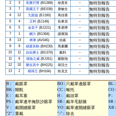
2
3
--
長勝孖寶
(BG389)
徐貴良
無特別報告
3
7
--
異國王子
(BE038)
唐敏生
無特別報告
4
12
--
九龍猛
(BJ180)
馬佳善
無特別報告
5
4
--
正料
(BJ149)
告東尼
無特別報告
6
5
--
金皇子
(BJ221)
李易學
無特別報告
7
1
--
鋼力
(BG368)
謝展鵠
無特別報告
8
13
--
將軍
(AV045)
伯嘉
無特別報告
9
9
--
綠茵良駒
(BH230)
馬素爾
無特別報告
10
11
--
自由勇士
(BG370)
戴利
無特別報告
11
6
--
保險之威
(BJ261)
嚴顯強
無特別報告
12
10
--
樂在其中
(BH225)
胡活士
無特別報告
13
2
--
橫掃王
(BH166)
狄克文
無特別報告
B :
BO :
BL :
戴眼罩
只戴單邊眼罩
BK :
CC :
CO 
閘氈
喉托
E :
H :
P :
戴耳塞
戴頭罩
PS :
SB :
SR :
戴單邊半掩防沙眼罩
戴羊毛額箍
V :
VO :
XB 
戴開縫眼罩
戴單邊開縫眼罩
"2" :
"-" :
重戴
除去