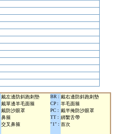
BR :
戴左邊防斜跑刺墊
戴右邊防斜跑刺墊
:
CP :
戴單邊羊毛面箍
羊毛面箍
PC :
戴防沙眼罩
戴半掩防沙眼罩
TT :
鼻箍
綁繫舌帶
:
"1" :
交叉鼻箍
首次