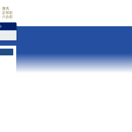
賽馬
足智彩
六合彩
少