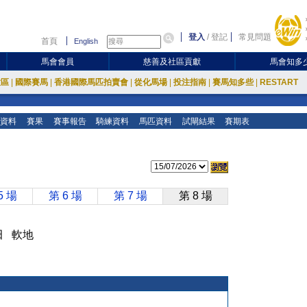
登入
/
登記
常見問題
首頁
English
馬會會員
慈善及社區貢獻
馬會知多
放區
|
國際賽馬
|
香港國際馬匹拍賣會
|
從化馬場
|
投注指南
|
賽馬知多些
|
RESTART
資料
賽果
賽事報告
騎練資料
馬匹資料
試閘結果
賽期表
5 場
第 6 場
第 7 場
第 8 場
沙田 軟地