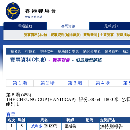
馬場活動
賽馬資訊
足球資訊
賽事資料(本地)
|
賽事資料(越洋轉播)
|
賽馬新聞
|
主要賽事
|
視聽播
報名表
排位表
即時賠率
練馬師分場表
騎師分場表
參考資料
統計
第 1 場
第 2 場
第 3 場
第 4 場
第 
第 8 場 (458)
THE CHEUNG CUP (HANDICAP) 評分:88-64 1800 米 
組別 1
賽果
名次
馬號
馬名
騎師
配備
走勢評述
1
8
--
威利多
(BH237)
巫斯義
無特別報告