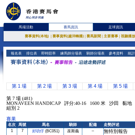
馬場活動
賽馬資訊
足球資訊
賽事資料(本地)
|
賽事資料(越洋轉播)
|
賽馬新聞
|
主要賽事
|
視聽播
報名表
排位表
即時賠率
練馬師分場表
騎師分場表
參考資料
統計
第 1 場
第 2 場
第 3 場
第 4 場
第 5 場
第 7 場 (481)
MONAVEEN HANDICAP 評分:40-16 1600 米 沙田 黏地
組別 2
賽果
名次
馬號
馬名
騎師
配備
走勢評述
1
7
--
好叻仔
(BC051)
巫斯義
無特別報告