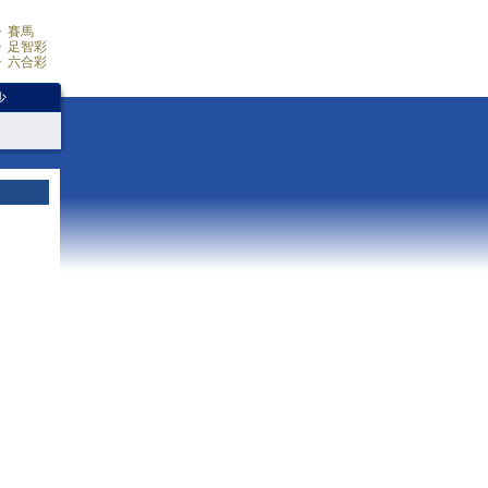
賽馬
足智彩
六合彩
少