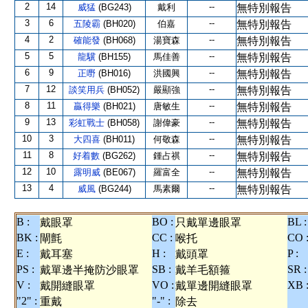
2
14
--
威猛
(BG243)
戴利
無特別報告
3
6
--
五陵霸
(BH020)
伯嘉
無特別報告
4
2
--
確能發
(BH068)
湯寶森
無特別報告
5
5
--
龍驥
(BH155)
馬佳善
無特別報告
6
9
--
正嘢
(BH016)
洪國興
無特別報告
7
12
--
談笑用兵
(BH052)
嚴顯強
無特別報告
8
11
--
贏得樂
(BH021)
唐敏生
無特別報告
9
13
--
彩虹戰士
(BH058)
謝偉豪
無特別報告
10
3
--
大四喜
(BH011)
何敬森
無特別報告
11
8
--
好着數
(BG262)
鍾占祺
無特別報告
12
10
--
露明威
(BE067)
羅富全
無特別報告
13
4
--
威風
(BG244)
馬素爾
無特別報告
B :
BO :
BL :
戴眼罩
只戴單邊眼罩
BK :
CC :
CO 
閘氈
喉托
E :
H :
P :
戴耳塞
戴頭罩
PS :
SB :
SR :
戴單邊半掩防沙眼罩
戴羊毛額箍
V :
VO :
XB 
戴開縫眼罩
戴單邊開縫眼罩
"2" :
"-" :
重戴
除去