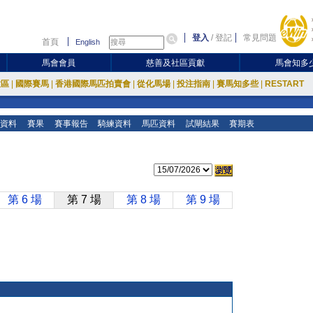
登入
/
登記
常見問題
首頁
English
馬會會員
慈善及社區貢獻
馬會知多
放區
|
國際賽馬
|
香港國際馬匹拍賣會
|
從化馬場
|
投注指南
|
賽馬知多些
|
RESTART
資料
賽果
賽事報告
騎練資料
馬匹資料
試閘結果
賽期表
第 6 場
第 7 場
第 8 場
第 9 場