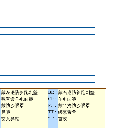
BR :
戴左邊防斜跑刺墊
戴右邊防斜跑刺墊
:
CP :
戴單邊羊毛面箍
羊毛面箍
PC :
戴防沙眼罩
戴半掩防沙眼罩
TT :
鼻箍
綁繫舌帶
:
"1" :
交叉鼻箍
首次