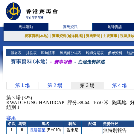
馬場活動
賽馬資訊
足球資訊
賽事資料(本地)
|
賽事資料(越洋轉播)
|
賽馬新聞
|
主要賽事
|
視聽播
報名表
排位表
即時賠率
練馬師分場表
騎師分場表
參考資料
統計
第 1 場
第 2 場
第 3 場
第 4 場
第 3 場 (325)
KWAI CHUNG HANDICAP 評分:88-64 1650 米 跑馬地 
組別 1
賽果
名次
馬號
馬名
騎師
配備
走勢評述
1
6
--
長勝福星
(BH010)
告東尼
無特別報告