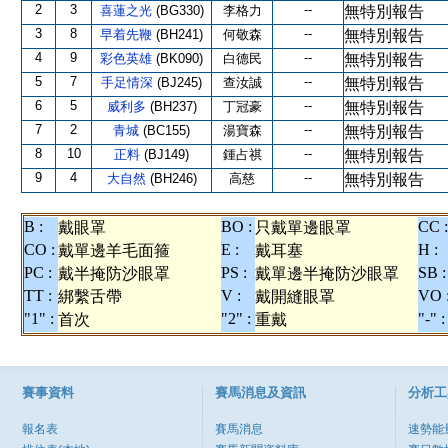
2
3
--
喜蓮之光
(BG330)
李格力
無特別報告
3
8
--
早着先鞭
(BH241)
何敬森
無特別報告
4
9
--
彩色英雄
(BK090)
白德民
無特別報告
5
7
--
手足情深
(BJ245)
查汝誠
無特別報告
6
5
--
威利多
(BH237)
丁冠豪
無特別報告
7
2
--
青城
(BC155)
湯寶森
無特別報告
8
10
--
正料
(BJ149)
鍾占祺
無特別報告
9
4
--
大自然
(BH246)
高慈
無特別報告
B :
BO :
CC :
戴眼罩
只戴單邊眼罩
CO :
E :
H :
戴單邊羊毛面箍
戴耳塞
PC :
PS :
SB :
戴半掩防沙眼罩
戴單邊半掩防沙眼罩
TT :
V :
VO 
綁繫舌帶
戴開縫眼罩
"1" :
"2" :
"-" :
首次
重戴
賽事資料
賽馬消息及資訊
分析工
報名表
賽馬消息
速勢能