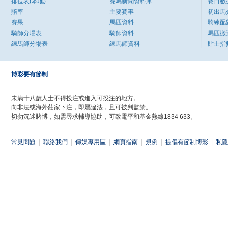
排位表(本地)
賽馬新聞資料庫
賽日數
賠率
主要賽事
初出馬
賽果
馬匹資料
騎練配
騎師分場表
騎師資料
馬匹搬
練馬師分場表
練馬師資料
貼士指
博彩要有節制
未滿十八歲人士不得投注或進入可投注的地方。
向非法或海外莊家下注，即屬違法，且可被判監禁。
切勿沉迷賭博，如需尋求輔導協助，可致電平和基金熱線1834 633。
常見問題
|
聯絡我們
|
傳媒專用區
|
網頁指南
|
規例
|
提倡有節制博彩
|
私隱